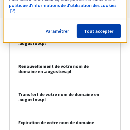
Informations sur le .augustow.pl
politique d'informations de d'utilisation des cookies.
Paramétrer
Tout accepter
Création de votre nom de domaine en
.augustow.pl
Renouvellement de votre nom de
domaine en .augustow.pl
Transfert de votre nom de domaine en
.augustow.pl
Expiration de votre nom de domaine