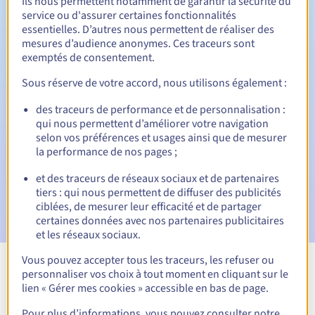
Ils nous permettent notamment de garantir la sécurité du
service ou d'assurer certaines fonctionnalités
Période de rédemption
essentielles. D’autres nous permettent de réaliser des
mesures d’audience anonymes. Ces traceurs sont
exemptés de consentement.
Notifications automatiques :
Sous réserve de votre accord, nous utilisons également :
Emails d'avertissement :
60, 30, 15, 7 et 3 jours avant la
des traceurs de performance et de personnalisation :
date d'échéance
qui nous permettent d’améliorer votre navigation
selon vos préférences et usages ainsi que de mesurer
Email le jour de l'expiration
pour notification de la
la performance de nos pages ;
suspension du nom de domaine
et des traceurs de réseaux sociaux et de partenaires
Email après la Redemption Grace Period
pour notification
tiers : qui nous permettent de diffuser des publicités
de la suppression du nom de domaine
ciblées, de mesurer leur efficacité et de partager
certaines données avec nos partenaires publicitaires
et les réseaux sociaux.
Vous pouvez accepter tous les traceurs, les refuser ou
personnaliser vos choix à tout moment en cliquant sur le
Voir toutes les extensions
lien « Gérer mes cookies » accessible en bas de page.
Pour plus d’informations, vous pouvez consulter notre