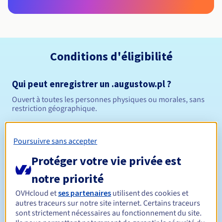
Conditions d'éligibilité
Qui peut enregistrer un .augustow.pl ?
Ouvert à toutes les personnes physiques ou morales, sans
restriction géographique.
Règles de gestion et notifications
Poursuivre sans accepter
Entre 1 et 10 ans
Durée de réservation
Protéger votre vie privée est
notre priorité
OVHcloud et
ses partenaires
utilisent des cookies et
Entre 1 et 10 ans
Durée de renouvellement
autres traceurs sur notre site internet. Certains traceurs
sont strictement nécessaires au fonctionnement du site.