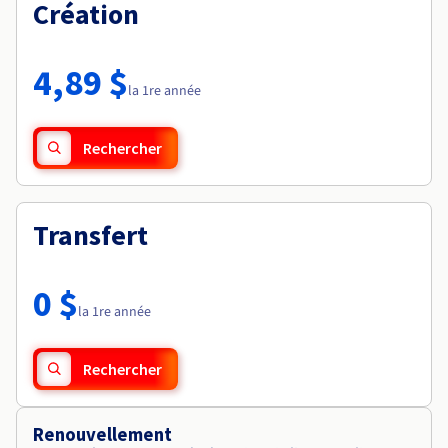
Documentation
Création
Tarifs
Roadmap & Changelog
Disponibilités par régions
Roadmap & Changelog
Documentation
4,89 $
Roadmap & Changelog
la 1re année
Rechercher
Transfert
0 $
la 1re année
Rechercher
Renouvellement