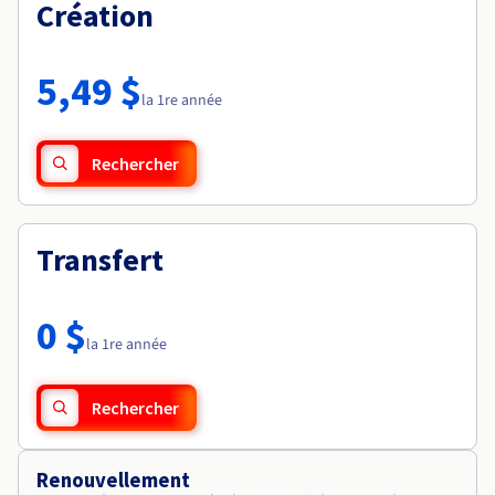
Documentation
Création
Tarifs
Roadmap & Changelog
Disponibilités par régions
Roadmap & Changelog
Documentation
5,49 $
Roadmap & Changelog
la 1re année
Rechercher
Transfert
0 $
la 1re année
Rechercher
Renouvellement