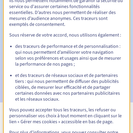
Ils nous permettent notamment de garantir la sécurité du
service ou d'assurer certaines fonctionnalités
Période de rédemption
essentielles. D’autres nous permettent de réaliser des
mesures d’audience anonymes. Ces traceurs sont
exemptés de consentement.
Notifications automatiques :
Sous réserve de votre accord, nous utilisons également :
Emails d'avertissement :
60, 30, 15, 7 et 3 jours avant la
des traceurs de performance et de personnalisation :
date d'échéance
qui nous permettent d’améliorer votre navigation
selon vos préférences et usages ainsi que de mesurer
Email le jour de l'expiration
pour notification de la
la performance de nos pages ;
suspension du nom de domaine
et des traceurs de réseaux sociaux et de partenaires
Email après la Redemption Grace Period
pour notification
tiers : qui nous permettent de diffuser des publicités
de la suppression du nom de domaine
ciblées, de mesurer leur efficacité et de partager
certaines données avec nos partenaires publicitaires
et les réseaux sociaux.
Vous pouvez accepter tous les traceurs, les refuser ou
personnaliser vos choix à tout moment en cliquant sur le
Voir toutes les extensions
lien « Gérer mes cookies » accessible en bas de page.
Pour plus d’informations, vous pouvez consulter notre