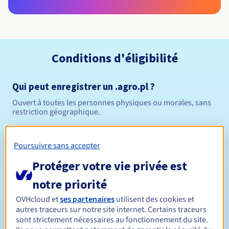
Conditions d'éligibilité
Qui peut enregistrer un .agro.pl ?
Ouvert à toutes les personnes physiques ou morales, sans
restriction géographique.
Règles de gestion et notifications
Poursuivre sans accepter
Entre 1 et 10 ans
Durée de réservation
Protéger votre vie privée est
notre priorité
OVHcloud et
ses partenaires
utilisent des cookies et
Entre 1 et 10 ans
Durée de renouvellement
autres traceurs sur notre site internet. Certains traceurs
sont strictement nécessaires au fonctionnement du site.