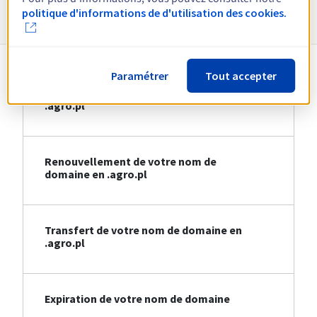
Informations sur le .agro.pl
politique d'informations de d'utilisation des cookies.
Paramétrer
Tout accepter
Création de votre nom de domaine en
.agro.pl
Renouvellement de votre nom de
domaine en .agro.pl
Transfert de votre nom de domaine en
.agro.pl
Expiration de votre nom de domaine