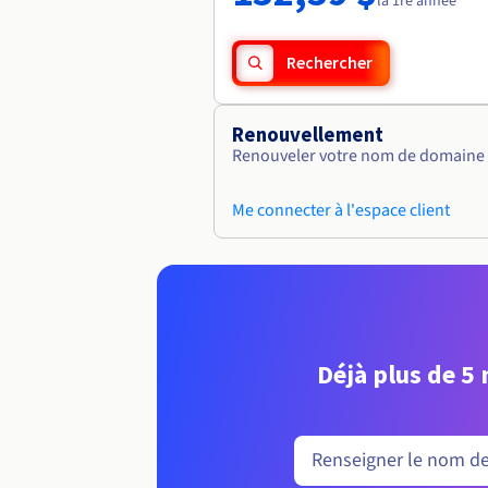
la 1re année
Rechercher
Renouvellement
Renouveler votre nom de domaine vi
Me connecter à l'espace client
Déjà plus de 5