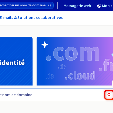
Messagerie web
Mon c
E-mails & Solutions collaboratives
 identité