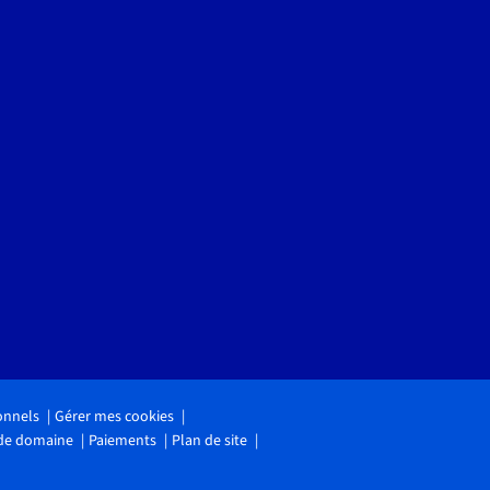
onnels
Gérer mes cookies
 de domaine
Paiements
Plan de site