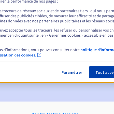
rer la performance de nos pages ;
nt
s traceurs de réseaux sociaux et de partenaires tiers : qui nous per
ffuser des publicités ciblées, de mesurer leur efficacité et de partag
ines données avec nos partenaires publicitaires et les réseaux soci
vez accepter tous les traceurs, les refuser ou personnaliser vos ch
ent en cliquant sur le lien « Gérer mes cookies » accessible en bas
us d’informations, vous pouvez consulter notre
politique d'inform
ques :
ilisation des cookies.
60, 30, 15, 7 et 3 jours avant la date d'échéance
ion
pour notification de la suspension du nom de domaine
Paramétrer
Tout acce
on Grace Period
pour notification de la suppression du nom de do
Voir toutes les extensions