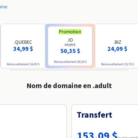
aine
Promotion
.IO
.QUEBEC
.BIZ
83,85 $
34,99 $
24,09 $
50,35 $
Renouvellement
80,69 $
Renouvellement
34,99 $
Renouvellement
29,79 $
Nom de domaine en .adult
Transfert
153,09 $