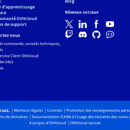
s
Blog
e d'apprentissage
Réseaux sociaux
ire
unauté OVHcloud
ux de support
ctez nous
le commande, conseils techniques,
ts
ervice Client OVHcloud
684-5463
ais
Mentions légales
Contrats
Protection des renseignements pers
H SAS.
noms de domaines
Documentation ICANN à l'usage des titulaires des noms
A propos d'OVHcloud
OVHcloud recrute