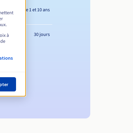
Entre 1 et 10 ans
mettent
er
aux.
30 jours
oix à
 de
ations
pter
maine