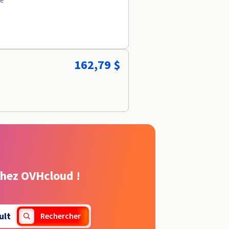
ée
162,79 $
chez OVHcloud !
ult
Rechercher