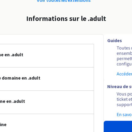
Informations sur le .adult
Guides
Toutes 
ensembl
e en .adult
permett
configur
Accéder
 domaine en .adult
Niveau de 
Vous po
ticket 
ne en .adult
support
En savo
ine