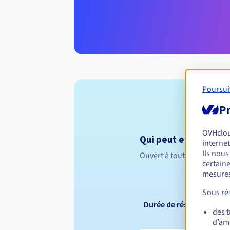
Poursui
Pr
OVHclo
Qui peut enregistrer 
internet
Ils nou
Ouvert à toutes les perso
certaine
mesures
Sous rés
Durée de réservation
des 
d’amé