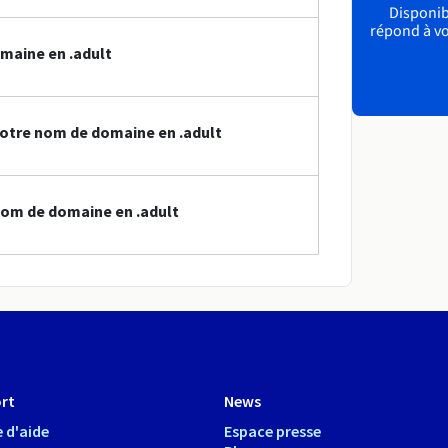
Disponibl
répond à vo
maine en .adult
otre nom de domaine en .adult
nom de domaine en .adult
rt
News
 d'aide
Espace presse