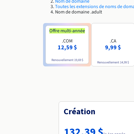
Nom de domaine
Toutes les extensions de noms de dom
Nom de domaine .adult
Offre multi-année
.COM
.CA
12,59 $
9,99 $
Renouvellement
19,69 $
Renouvellement
14,99 $
Création
132,39 $