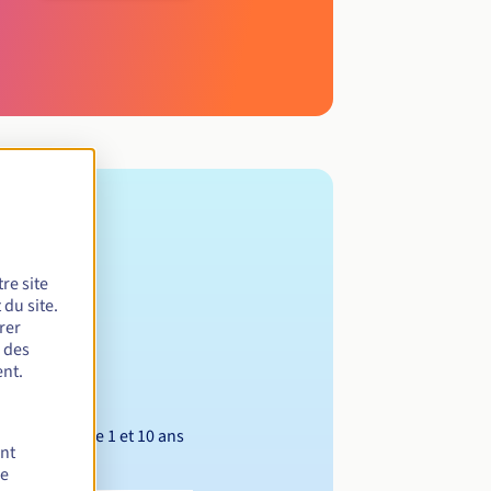
re site
du site.
rer
r des
nt.
Entre 1 et 10 ans
ent
de