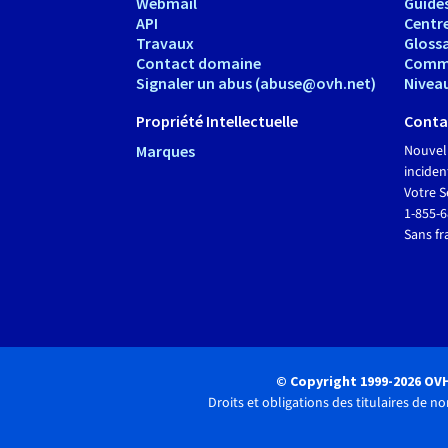
Webmail
Guide
API
Centr
Travaux
Glossa
Contact domaine
Comm
Signaler un abus (abuse@ovh.net)
Nivea
Propriété Intellectuelle
Conta
Marques
Nouvel
inciden
Votre S
1-855-
Sans fr
© Copyright 1999-2026 OV
Droits et obligations des titulaires de 