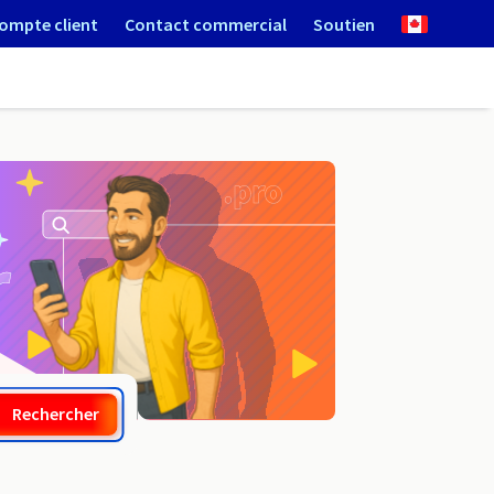
ompte client
Contact commercial
Soutien
.adult.ht
Rechercher