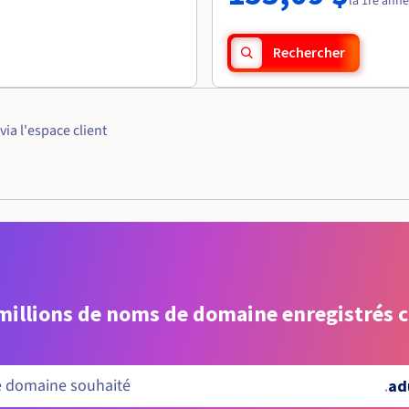
la 1re ann
Rechercher
a l'espace client
 millions de noms de domaine enregistrés 
.
ad