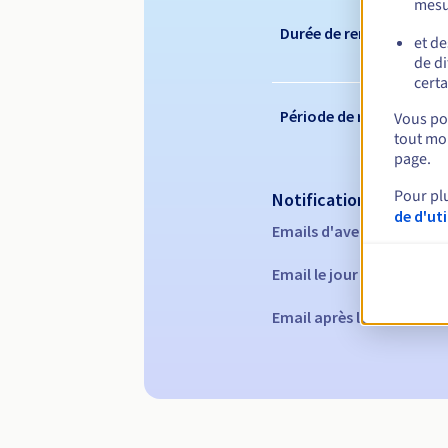
mesu
Durée de renouvelleme
et de
de di
certa
Période de rédemption
Vous pou
tout mom
page.
Pour pl
Notifications automati
de d'ut
Emails d'avertissement :
Email le jour de l'expirat
Email après la Redempti