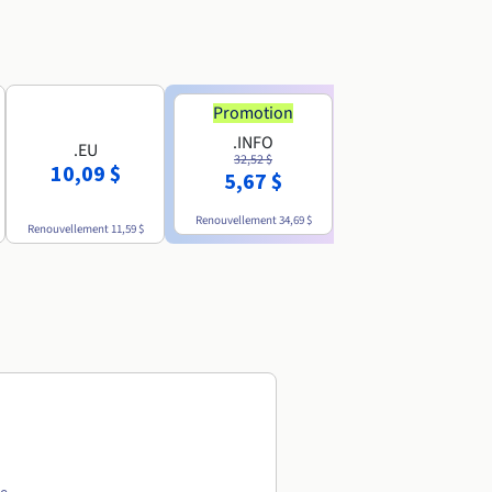
Promotion
Promotion
.INFO
.PRO
.EU
32,52 $
35,93 $
10,09 $
5,67 $
4,86 $
Renouvellement
34,69 $
Renouvellement
38,39 $
Renouvellement
11,59 $