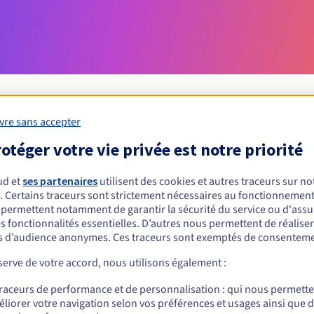
vre sans accepter
otéger votre vie privée est notre priorité
Conditions d'éligibilité
ud et
ses partenaires
utilisent des cookies et autres traceurs sur not
un .adult ?
. Certains traceurs sont strictement nécessaires au fonctionnement 
s permettent notamment de garantir la sécurité du service ou d'assu
nnes physiques ou morales, sans restriction géographique.
s fonctionnalités essentielles. D’autres nous permettent de réalise
 d’audience anonymes. Ces traceurs sont exemptés de consenteme
Règles de gestion et notifications
erve de votre accord, nous utilisons également :
traceurs de performance et de personnalisation : qui nous permett
liorer votre navigation selon vos préférences et usages ainsi que 