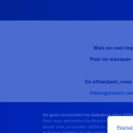
Mais ne vous inq
Pour ne manquer a
En attendant, nous v
Hébergements we
En quoi consistent les Aubaines chez OVH
Pour vous permettre de découvrir et tester n
lancer avec un serveur dédié en promotion, d
Poursui
Aubaines OVHcloud présentent de nombreux 