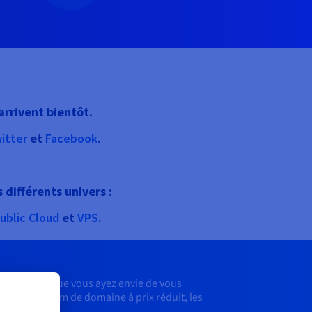
arrivent bientôt.
itter
et
Facebook
.
 différents univers :
ublic Cloud
et
VPS
.
ionnelles. Que vous ayez envie de vous
ter votre nom de domaine à prix réduit, les