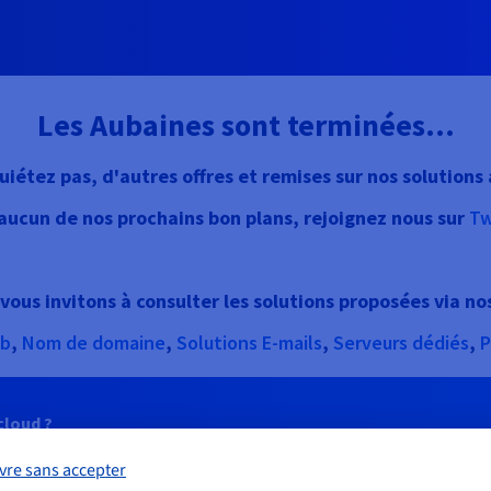
Les Aubaines sont terminées...
uiétez pas, d'autres offres et remises sur nos solutions 
ucun de nos prochains bon plans, rejoignez nous sur
Tw
ous invitons à consulter les solutions proposées via nos
b
,
Nom de domaine
,
Solutions E-mails
,
Serveurs dédiés
,
P
cloud ?
os solutions, nous vous proposons régulièrement des offres promot
e profiter d’une promo exceptionnelle sur nos VPS ou encore d’ache
vre sans accepter
avantages.