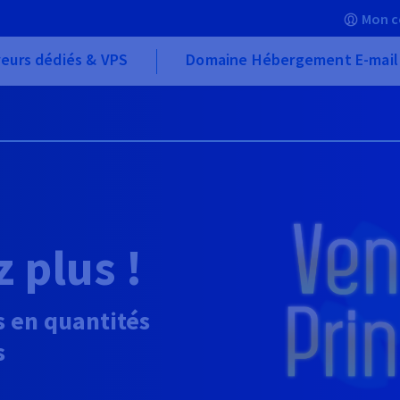
Mon c
eurs dédiés & VPS
Domaine Hébergement E-mail
 plus !
s en quantités
s