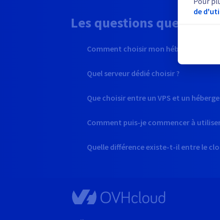
Pour pl
de d'ut
Les questions que vous 
Comment choisir mon hébergement web
Quel serveur dédié choisir ?
Que choisir entre un VPS et un héberg
Comment puis-je commencer à utiliser 
Quelle différence existe-t-il entre le clo