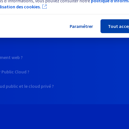
us d’informations, vous pouvez consulter notre
politique d'inform
ilisation des cookies.
Fer
vous posez
Paramétrer
Tout acce
 en période de Aubaines ?
ement web ?
Public Cloud ?
ud public et le cloud privé ?