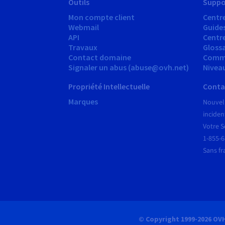
Outils
Suppo
Mon compte client
Centre
Webmail
Guide
API
Centr
Travaux
Glossa
Contact domaine
Comm
Signaler un abus (abuse@ovh.net)
Nivea
Propriété Intellectuelle
Conta
Marques
Nouvel
inciden
Votre S
1-855-
Sans fr
© Copyright 1999-2026 OV