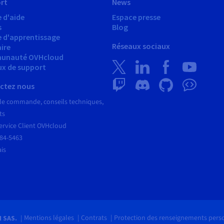
rt
News
 d'aide
Espace presse
s
Blog
e d'apprentissage
Réseaux sociaux
ire
unauté OVHcloud
ux de support
ctez nous
le commande, conseils techniques,
ts
ervice Client OVHcloud
684-5463
ais
Mentions légales
Contrats
Protection des renseignements pers
H SAS.