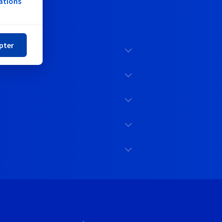
ations
mer
pter