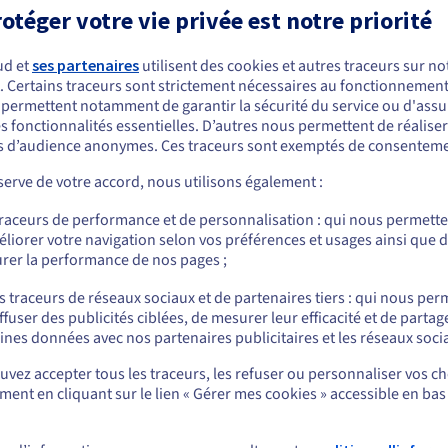
otéger votre vie privée est notre priorité
hez OVHcloud ?
 web ovhcloud.com afin de découvrir les offres promotionnelles et 
ud et
ses partenaires
utilisent des cookies et autres traceurs sur not
profiter de frais offerts ou d’une réduction sur votre location/abonn
. Certains traceurs sont strictement nécessaires au fonctionnement 
ous semblez être localisé en États-Unis.
oins en amont. Vous saurez ainsi quelle promotion est faite pour vou
s permettent notamment de garantir la sécurité du service ou d'assu
s fonctionnalités essentielles. D’autres nous permettent de réalise
r commander, rendez-vous sur le site de votre pays (États-Unis) et créez un
univers et produits d’OVHcloud ?
 d’audience anonymes. Ces traceurs sont exemptés de consenteme
mpte.
uer à tous types d’univers : Public Cloud, noms de domaine, héber
gulières sur les VPS et les serveurs dédiés.
erve de votre accord, nous utilisons également :
Allez sur le site États-Unis
cloud auront-elles lieu ?
traceurs de performance et de personnalisation : qui nous permett
us.ovhcloud.com/
Anglais
USD - $
iennent régulièrement sur notre site web. Restez à l’affût de nouve
liorer votre navigation selon vos préférences et usages ainsi que 
tionnelles le reste de l’année. Surveillez également votre boîte e
rer la performance de nos pages ;
s nos réductions exceptionnelles. Enfin, vous pouvez retrouver des 
ou
s traceurs de réseaux sociaux et de partenaires tiers : qui nous per
ffuser des publicités ciblées, de mesurer leur efficacité et de partag
Rester sur le site actuel
s Aubaines ?
ines données avec nos partenaires publicitaires et les réseaux soci
ont proposées en promotion durant les soldes OVHcloud. Profitez 
és Bare Metal, mais aussi sur les VPS et l’univers Public Cloud. Il y
vez accepter tous les traceurs, les refuser ou personnaliser vos ch
 redécouvrir la qualité de nos solutions web et cloud.
ent en cliquant sur le lien « Gérer mes cookies » accessible en bas
Sélectionner un autre site web