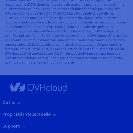
réclamer. Dans les limites de ce qui est autorisé par les lois en vigueur, la
responsabilité d’OVHcloud dans le cadre de cette offre promotionnelle est limité
au montant du coupon. Les coupons seront établis et délivrés par les sociétés
Affiliées d’OVH Groupe SA (537 407 926 RCS Lille Métropole, 2 rue Kellermann,
59100 Roubaix, France), en fonction de la société du Groupe OVHcloud avec
laquelle le titulaire contracte le service Public Cloud bénéficiant du coupon (cette
entité étant ici dénommée « OVHcloud »). Pour les besoins des présentes
conditions, les sociétés « Affiliées » sont toute les sociétés qu’OVH Groupe SA
contrôle, qui contrôlent OVH Groupe SA ou avec laquelle OVH Groupe SA se trouve
sous contrôle commun d’une troisième entité. La notion de contrôle s’entend au
sens de l’article L233-3 du code de commerce français, le contrôle pouvant être
direct ou indirect. Par ailleurs, le « Groupe OVHcloud » est défini comme la société
OVH Groupe SA et toutes ses sociétés Affiliées. Le droit français s’applique aux
présentes conditions, et tout litige n’ayant pas trouvé de solution amiable sera
soumis à la compétence des tribunaux français.
Outils
Propriété Intellectuelle
Support