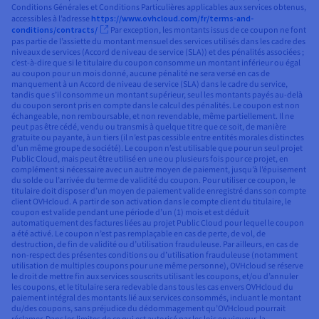
Conditions Générales et Conditions Particulières applicables aux services obtenus,
accessibles à l’adresse
https://www.ovhcloud.com/fr/terms-and-
conditions/contracts/
Par exception, les montants issus de ce coupon ne font
pas partie de l’assiette du montant mensuel des services utilisés dans les cadre des
niveaux de services (Accord de niveau de service (SLA)) et des pénalités associées ;
c’est-à-dire que si le titulaire du coupon consomme un montant inférieur ou égal
au coupon pour un mois donné, aucune pénalité ne sera versé en cas de
manquement à un Accord de niveau de service (SLA) dans le cadre du service,
tandis que s’il consomme un montant supérieur, seul les montants payés au-delà
du coupon seront pris en compte dans le calcul des pénalités. Le coupon est non
échangeable, non remboursable, et non revendable, même partiellement. Il ne
peut pas être cédé, vendu ou transmis à quelque titre que ce soit, de manière
gratuite ou payante, à un tiers (il n’est pas cessible entre entités morales distinctes
d’un même groupe de société). Le coupon n’est utilisable que pour un seul projet
Public Cloud, mais peut être utilisé en une ou plusieurs fois pour ce projet, en
complément si nécessaire avec un autre moyen de paiement, jusqu’à l’épuisement
du solde ou l’arrivée du terme de validité du coupon. Pour utiliser ce coupon, le
titulaire doit disposer d’un moyen de paiement valide enregistré dans son compte
client OVHcloud. A partir de son activation dans le compte client du titulaire, le
coupon est valide pendant une période d’un (1) mois et est déduit
automatiquement des factures liées au projet Public Cloud pour lequel le coupon
a été activé. Le coupon n’est pas remplaçable en cas de perte, de vol, de
destruction, de fin de validité ou d’utilisation frauduleuse. Par ailleurs, en cas de
non-respect des présentes conditions ou d’utilisation frauduleuse (notamment
utilisation de multiples coupons pour une même personne), OVHcloud se réserve
le droit de mettre fin aux services souscrits utilisant les coupons, et/ou d’annuler
les coupons, et le titulaire sera redevable dans tous les cas envers OVHcloud du
paiement intégral des montants lié aux services consommés, incluant le montant
du/des coupons, sans préjudice du dédommagement qu’OVHcloud pourrait