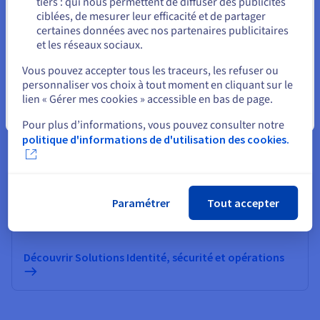
tiers : qui nous permettent de diffuser des publicités
Rester sur le site actuel
ciblées, de mesurer leur efficacité et de partager
certaines données avec nos partenaires publicitaires
Informatique quantique
et les réseaux sociaux.
Sélectionner un autre site web
Explorez l’informatique quantique grâce à une
plateforme unifiée : simulez, testez et exécutez vos
Vous pouvez accepter tous les traceurs, les refuser ou
algorithmes sur des émulateurs et QPU en toute
personnaliser vos choix à tout moment en cliquant sur le
simplicité.
lien « Gérer mes cookies » accessible en bas de page.
Fermer
Pour plus d’informations, vous pouvez consulter notre
Découvrir Quantum as a Service
politique d'informations de d'utilisation des cookies.
Identité, sécurité et opérations
Paramétrer
Tout accepter
Sécurisez, gérez et monitorez vos services cloud chez
OVHcloud
Découvrir Solutions Identité, sécurité et opérations