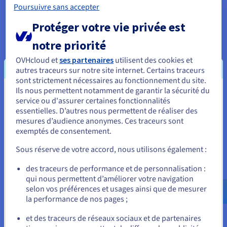
Poursuivre sans accepter
Découvrir Cloud Databases
Protéger votre vie privée est
notre priorité
Analytics
OVHcloud et
ses partenaires
utilisent des cookies et
autres traceurs sur notre site internet. Certains traceurs
Capitalisez sur vos données et déployez votre data stack
sont strictement nécessaires au fonctionnement du site.
et vos applications avec une infrastructure managée et
Ils nous permettent notamment de garantir la sécurité du
open source.
Vous semblez être localisé en États-
service ou d'assurer certaines fonctionnalités
essentielles. D’autres nous permettent de réaliser des
Unis.
Découvrir Cloud Analytics
mesures d’audience anonymes. Ces traceurs sont
exemptés de consentement.
Pour commander, rendez-vous sur le site de votre pays (États-
Unis) et créez un compte.
Sous réserve de votre accord, nous utilisons également :
Data Platform
Allez sur le site États-Unis
des traceurs de performance et de personnalisation :
Réalisez et déployez vos projets Data & Analytics en un
qui nous permettent d’améliorer votre navigation
us.ovhcloud.com/
Anglais
USD - $
temps record avec une solution complète, unifiée,
selon vos préférences et usages ainsi que de mesurer
collaborative et accessible à tous.
la performance de nos pages ;
ou
Découvrir Data Platform
et des traceurs de réseaux sociaux et de partenaires