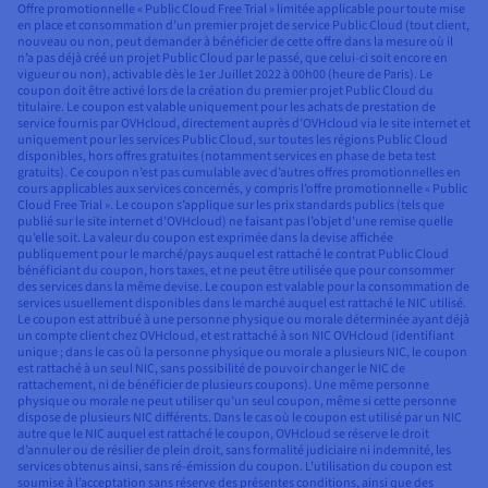
Offre promotionnelle « Public Cloud Free Trial » limitée applicable pour toute mise
en place et consommation d’un premier projet de service Public Cloud (tout client,
nouveau ou non, peut demander à bénéficier de cette offre dans la mesure où il
n’a pas déjà créé un projet Public Cloud par le passé, que celui-ci soit encore en
vigueur ou non), activable dès le 1er Juillet 2022 à 00h00 (heure de Paris). Le
coupon doit être activé lors de la création du premier projet Public Cloud du
titulaire. Le coupon est valable uniquement pour les achats de prestation de
service fournis par OVHcloud, directement auprès d’OVHcloud via le site internet et
uniquement pour les services Public Cloud, sur toutes les régions Public Cloud
disponibles, hors offres gratuites (notamment services en phase de beta test
gratuits). Ce coupon n’est pas cumulable avec d’autres offres promotionnelles en
cours applicables aux services concernés, y compris l’offre promotionnelle « Public
Cloud Free Trial ». Le coupon s’applique sur les prix standards publics (tels que
publié sur le site internet d’OVHcloud) ne faisant pas l’objet d’une remise quelle
qu’elle soit. La valeur du coupon est exprimée dans la devise affichée
publiquement pour le marché/pays auquel est rattaché le contrat Public Cloud
bénéficiant du coupon, hors taxes, et ne peut être utilisée que pour consommer
des services dans la même devise. Le coupon est valable pour la consommation de
services usuellement disponibles dans le marché auquel est rattaché le NIC utilisé.
Le coupon est attribué à une personne physique ou morale déterminée ayant déjà
un compte client chez OVHcloud, et est rattaché à son NIC OVHcloud (identifiant
unique ; dans le cas où la personne physique ou morale a plusieurs NIC, le coupon
est rattaché à un seul NIC, sans possibilité de pouvoir changer le NIC de
rattachement, ni de bénéficier de plusieurs coupons). Une même personne
physique ou morale ne peut utiliser qu’un seul coupon, même si cette personne
dispose de plusieurs NIC différents. Dans le cas où le coupon est utilisé par un NIC
autre que le NIC auquel est rattaché le coupon, OVHcloud se réserve le droit
d’annuler ou de résilier de plein droit, sans formalité judiciaire ni indemnité, les
services obtenus ainsi, sans ré-émission du coupon. L’utilisation du coupon est
soumise à l’acceptation sans réserve des présentes conditions, ainsi que des