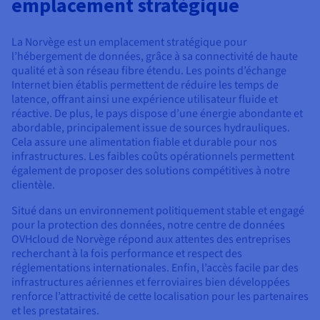
emplacement stratégique
Documentation
Tarifs
Roadmap & Changelog
Disponibilités par régions
Roadmap & Changelog
La Norvège est un emplacement stratégique pour
Documentation
l’hébergement de données, grâce à sa connectivité de haute
Roadmap & Changelog
qualité et à son réseau fibre étendu. Les points d’échange
Internet bien établis permettent de réduire les temps de
latence, offrant ainsi une expérience utilisateur fluide et
réactive. De plus, le pays dispose d’une énergie abondante et
abordable, principalement issue de sources hydrauliques.
Cela assure une alimentation fiable et durable pour nos
infrastructures. Les faibles coûts opérationnels permettent
également de proposer des solutions compétitives à notre
clientèle.
Situé dans un environnement politiquement stable et engagé
pour la protection des données, notre centre de données
OVHcloud de Norvège répond aux attentes des entreprises
recherchant à la fois performance et respect des
réglementations internationales. Enfin, l’accès facile par des
infrastructures aériennes et ferroviaires bien développées
renforce l’attractivité de cette localisation pour les partenaires
et les prestataires.