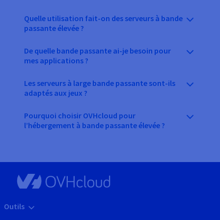
Quelle utilisation fait-on des serveurs à bande
passante élevée ?
De quelle bande passante ai-je besoin pour
mes applications ?
Les serveurs à large bande passante sont-ils
adaptés aux jeux ?
Pourquoi choisir OVHcloud pour
l’hébergement à bande passante élevée ?
Outils