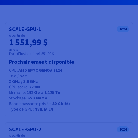
Documentation
Tarifs
Roadmap & Changelog
Disponibilités par régions
Roadmap & Changelog
Documentation
Roadmap & Changelog
SCALE-GPU-1
2024
À partir de
1 551,99 $
/mois
Frais d'installation:
1 551,99 $
Prochainement disponible
CPU
AMD EPYC GENOA 9124
16
c /
32
t
3 GHz / 3,6 GHz
CPU score
77900
Mémoire
192 Go à 1,125 To
Stockage
SSD NVMe
Bande passante privée
50 Gbit/s
Type de GPU
NVIDIA L4
SCALE-GPU-2
2024
À partir de