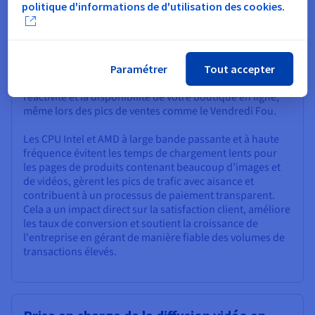
politique d'informations de d'utilisation des cookies.
Hébergement de sites E-commerce à
trafic élevé
Un serveur à large bande passante, un disque SSD NVMe
Paramétrer
Tout accepter
et une RAM abondante garantissent la rapidité, la
réactivité et la disponibilité de votre boutique en ligne,
même lors des pics de ventes comme le Vendredi Fou.
Les CPU Intel et AMD à large bande passante et à haute
fréquence évitent les temps de chargement lents pour
les pages de produits contenant beaucoup d’images et
de vidéos, gèrent les pics de trafic avec aisance et
contribuent à un processus de paiement transparent.
Cela a un impact direct sur la satisfaction client, améliore
les taux de conversion et soutient la croissance de
l'entreprise en gérant de manière fiable des volumes de
transactions élevés.