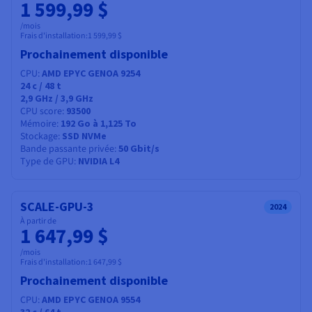
1 599,99 $
/mois
Frais d'installation:
1 599,99 $
Prochainement disponible
CPU
AMD EPYC GENOA 9254
24
c /
48
t
2,9 GHz / 3,9 GHz
CPU score
93500
Mémoire
192 Go à 1,125 To
Stockage
SSD NVMe
Bande passante privée
50 Gbit/s
Type de GPU
NVIDIA L4
SCALE-GPU-3
2024
À partir de
1 647,99 $
/mois
Frais d'installation:
1 647,99 $
Prochainement disponible
CPU
AMD EPYC GENOA 9554