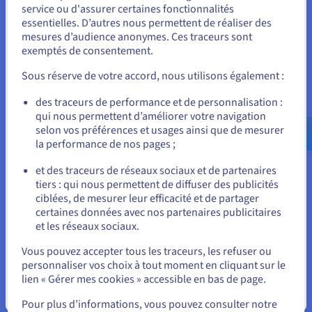
Protégez vos applications et votre infrastructure avec la
Vous semblez être localisé en États-
service ou d'assurer certaines fonctionnalités
protection DDoS (Distributed Denial of Service) d’OVHcloud,
essentielles. D’autres nous permettent de réaliser des
Unis.
leader sur le marché et incluse par défaut avec chaque
mesures d’audience anonymes. Ces traceurs sont
serveur dédié
.
exemptés de consentement.
Pour commander, rendez-vous sur le site de votre pays (États-
Unis) et créez un compte.
Notre plateforme de mitigation robuste et permanente
Sous réserve de votre accord, nous utilisons également :
détecte et neutralise automatiquement les attaques sans
affecter les performances, garantissant ainsi la disponibilité
Allez sur le site États-Unis
des traceurs de performance et de personnalisation :
de vos services même lors d'attaques volumétriques à grande
qui nous permettent d’améliorer votre navigation
us.ovhcloud.com/
Anglais
USD - $
échelle.
selon vos préférences et usages ainsi que de mesurer
la performance de nos pages ;
ou
et des traceurs de réseaux sociaux et de partenaires
Cas d’usage des serveurs à bande
tiers : qui nous permettent de diffuser des publicités
Rester sur le site actuel
ciblées, de mesurer leur efficacité et de partager
passante élevée
certaines données avec nos partenaires publicitaires
et les réseaux sociaux.
Si vos opérations impliquent le transfert de grands volumes
Sélectionner un autre site web
d'informations ou le service d'un grand nombre d'utilisateurs
Vous pouvez accepter tous les traceurs, les refuser ou
simultanés, les machines à bande passante élevée sont
personnaliser vos choix à tout moment en cliquant sur le
indispensables lorsque la puissance et le débit sont
lien « Gérer mes cookies » accessible en bas de page.
importants.
Fermer
Pour plus d’informations, vous pouvez consulter notre