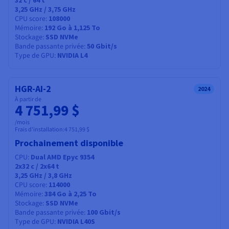
32
c /
64
t
3,25 GHz / 3,75 GHz
CPU score
108000
Mémoire
192 Go à 1,125 To
Stockage
SSD NVMe
Bande passante privée
50 Gbit/s
Type de GPU
NVIDIA L4
HGR-AI-2
2024
À partir de
4 751,99 $
/mois
Frais d'installation:
4 751,99 $
Prochainement disponible
CPU
Dual AMD Epyc 9354
2x32
c /
2x64
t
3,25 GHz / 3,8 GHz
CPU score
114000
Mémoire
384 Go à 2,25 To
Stockage
SSD NVMe
Bande passante privée
100 Gbit/s
Type de GPU
NVIDIA L40S