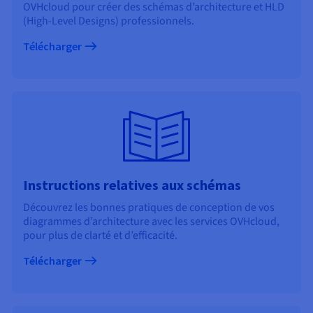
Documentation
OVHcloud pour créer des schémas d’architecture et HLD
Tarifs
Roadmap & Changelog
(High-Level Designs) professionnels.
Disponibilités par régions
Roadmap & Changelog
Télécharger
Documentation
Roadmap & Changelog
Instructions relatives aux schémas
Découvrez les bonnes pratiques de conception de vos
diagrammes d’architecture avec les services OVHcloud,
pour plus de clarté et d’efficacité.
Télécharger