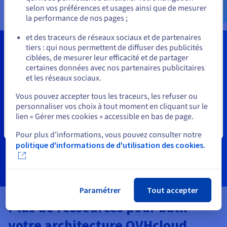
selon vos préférences et usages ainsi que de mesurer
la performance de nos pages ;
ou
et des traceurs de réseaux sociaux et de partenaires
tiers : qui nous permettent de diffuser des publicités
Rester sur le site actuel
Certifications OVHcloud
ciblées, de mesurer leur efficacité et de partager
certaines données avec nos partenaires publicitaires
Nos programmes de certification, destinés aux
et les réseaux sociaux.
Sélectionner un autre site web
partenaires (SI, MSP, MSSP), permettent de développer
Vous pouvez accepter tous les traceurs, les refuser ou
votre expertise et de valider vos compétences sur les
personnaliser vos choix à tout moment en cliquant sur le
technologies OVHcloud. Renforcez votre positionnement
lien « Gérer mes cookies » accessible en bas de page.
et valorisez votre offre dans l’écosystème cloud.
Fermer
Pour plus d’informations, vous pouvez consulter notre
politique d'informations de d'utilisation des cookies.
En savoir plus
Paramétrer
Tout accepter
Plus de ressources pour bâtir
votre architecture OVHcloud