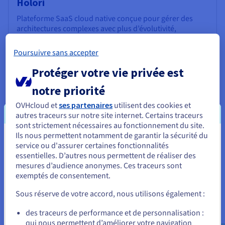
Holori
Plateforme SaaS cloud native conçue pour gérer des
architectures complexes avec plus d’évolutivité,
d’automatisation et d’efficacité opérationnelle.
Poursuivre sans accepter
Accéder au site
Protéger votre vie privée est
SaaS
notre priorité
OVHcloud et
ses partenaires
utilisent des cookies et
autres traceurs sur notre site internet. Certains traceurs
Brainboard
sont strictement nécessaires au fonctionnement du site.
Ils nous permettent notamment de garantir la sécurité du
Solution SaaS collaborative permettant aux équipes de
Vous semblez être localisé en États-
service ou d'assurer certaines fonctionnalités
concevoir, visualiser et gérer leurs architectures cloud en
essentielles. D’autres nous permettent de réaliser des
Unis.
temps réel, pour une meilleure coordination et un gain
mesures d’audience anonymes. Ces traceurs sont
de productivité.
exemptés de consentement.
Pour commander, rendez-vous sur le site de votre pays (États-
Unis) et créez un compte.
Accéder au site
Sous réserve de votre accord, nous utilisons également :
SaaS
Allez sur le site États-Unis
des traceurs de performance et de personnalisation :
qui nous permettent d’améliorer votre navigation
us.ovhcloud.com/
Anglais
USD - $