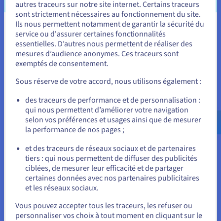
fichiers. Les réseaux de stockage SAN utilisent
autres traceurs sur notre site internet. Certains traceurs
généralement des protocoles à haut débit comme Fibre
sont strictement nécessaires au fonctionnement du site.
Channel (FC) ou iSCSI (qui fonctionne sur Ethernet) et
Ils nous permettent notamment de garantir la sécurité du
Vous semblez être localisé en États-
fonctionnent sur un réseau dédié, garantissant ainsi
service ou d'assurer certaines fonctionnalités
des performances élevées et une faible latence, isolés
essentielles. D’autres nous permettent de réaliser des
Unis.
du trafic LAN normal.
mesures d’audience anonymes. Ces traceurs sont
exemptés de consentement.
Pour commander, rendez-vous sur le site de votre pays (États-
NAS (Network Attached Storage)
: En revanche, un
Unis) et créez un compte.
Sous réserve de votre accord, nous utilisons également :
périphérique NAS fournit un accès au stockage au
niveau des fichiers. Il s’agit essentiellement d’un serveur
Allez sur le site États-Unis
des traceurs de performance et de personnalisation :
de fichiers dédié. Les utilisateurs et les serveurs
qui nous permettent d’améliorer votre navigation
us.ovhcloud.com/
Anglais
USD - $
accèdent aux données d’un NAS sous forme de fichiers
selon vos préférences et usages ainsi que de mesurer
et de dossiers via des protocoles standard de partage
la performance de nos pages ;
de fichiers en réseau, comme NFS (Network File System)
ou
pour les systèmes Unix/Linux ou SMB/CIFS (Server
et des traceurs de réseaux sociaux et de partenaires
Message Block/Common Internet File System) pour
tiers : qui nous permettent de diffuser des publicités
Rester sur le site actuel
Windows.
ciblées, de mesurer leur efficacité et de partager
certaines données avec nos partenaires publicitaires
En substance, un SAN est comme l'ajout d'un disque dur en
et les réseaux sociaux.
lecture et écriture à votre serveur (bien que sur un réseau),
Sélectionner un autre site web
donnant au serveur le contrôle total du système de fichiers.
Vous pouvez accepter tous les traceurs, les refuser ou
Un NAS revient à accéder à un dossier partagé préformaté sur
personnaliser vos choix à tout moment en cliquant sur le
un autre ordinateur du réseau.