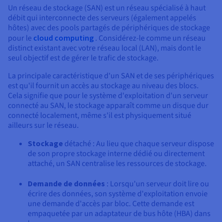
Documentation
Un réseau de stockage (SAN) est un réseau spécialisé à haut
Tarifs
Roadmap & Changelog
débit qui interconnecte des serveurs (également appelés
Disponibilités par régions
Roadmap & Changelog
hôtes) avec des pools partagés de périphériques de stockage
Documentation
pour le
cloud computing
. Considérez-le comme un réseau
Roadmap & Changelog
distinct existant avec votre réseau local (LAN), mais dont le
seul objectif est de gérer le trafic de stockage.
La principale caractéristique d'un SAN et de ses périphériques
est qu'il fournit un accès au stockage au niveau des blocs.
Cela signifie que pour le système d'exploitation d'un serveur
connecté au SAN, le stockage apparaît comme un disque dur
connecté localement, même s'il est physiquement situé
ailleurs sur le réseau.
Stockage
détaché : Au lieu que chaque serveur dispose
de son propre stockage interne dédié ou directement
attaché, un SAN centralise les ressources de stockage.
Demande de données
: Lorsqu'un serveur doit lire ou
écrire des données, son système d'exploitation envoie
une demande d'accès par bloc. Cette demande est
empaquetée par un adaptateur de bus hôte (HBA) dans