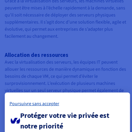
Grâce à la virtualisation des serveurs, les machines virtuelles
peuvent être mises à l’échelle rapidement à la demande, sans
qu’il soit nécessaire de déployer des serveurs physiques
supplémentaires. Il s’agit donc d’une solution flexible, agile et
évolutive, qui permet aux entreprises de s’adapter plus
facilement au changement.
Allocation des ressources
Avec la virtualisation des serveurs, les équipes IT peuvent
allouer les ressources de manière dynamique en fonction des
besoins de chaque VM, ce qui permet d’éviter le
surprovisionnement. L’exécution de plusieurs machines
virtuelles sur un seul serveur physique permet également de
maximiser la capacité du serveur.
Poursuivre sans accepter
Protéger votre vie privée est
Sécurité
La virtualisation des serveurs isole les machines virtuelles, ce
notre priorité
qui permet de séparer les différentes charges de travail et