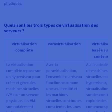
Documentation
physiques.
Tarifs
Roadmap & Changelog
Disponibilités par régions
Roadmap & Changelog
Documentation
Roadmap & Changelog
Quels sont les trois types de virtualisation des
serveurs ?
Virtualisation
Paravirtualisation
Virtualisat
complète
basée sur 
conteneu
La virtualisation
Avec la
Au lieu de dép
complète repose sur
paravirtualisation,
de machines
un hyperviseur pour
l’ensemble du réseau
virtuelles et d’
créer et gérer des
fonctionne comme
hyperviseur, la
machines virtuelles
une seule entité et
virtualisation 
(VM) sur un serveur
les machines
sur des conten
physique. Les VM
virtuelles sont toutes
exploite des
sont totalement
conscientes les unes
conteneurs po