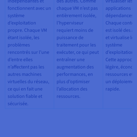
indépendantes et
des autres. Comme
virtualiser les
fonctionnent avec un
chaque VM n’est pas
applications et
système
entièrement isolée,
dépendances.
d’exploitation
l’hyperviseur
Chaque conten
propre. Chaque VM
requiert moins de
est isolé des au
étant isolée, les
puissance de
et virtualise le
problèmes
traitement pour les
système
rencontrés sur l’une
exécuter, ce qui peut
d’exploitation 
d’entre elles
entraîner une
Cette approche
n’affectent pas les
augmentation des
légère, économ
autres machines
performances, en
ressources et 
virtuelles du réseau,
plus d’optimiser
un déploiement
ce qui en fait une
l’allocation des
rapide.
solution fiable et
ressources.
sécurisée.