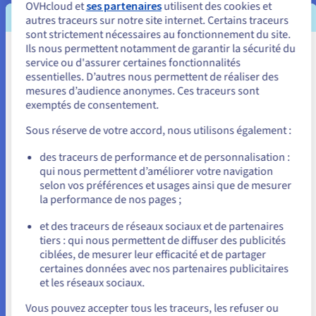
OVHcloud et
ses partenaires
utilisent des cookies et
applications afin de réduire le risque de failles de sécurité
autres traceurs sur notre site internet. Certains traceurs
susceptibles d’affecter l’ensemble du réseau. Le matériel de
sont strictement nécessaires au fonctionnement du site.
sécurité traditionnel, par exemple, les pare-feu, peut
Ils nous permettent notamment de garantir la sécurité du
Vous semblez être localisé en États-
service ou d'assurer certaines fonctionnalités
également être remplacé par des versions virtualisées,
essentielles. D’autres nous permettent de réaliser des
Unis.
beaucoup plus rentables.
mesures d’audience anonymes. Ces traceurs sont
exemptés de consentement.
Pour commander, rendez-vous sur le site de votre pays (États-
Unis) et créez un compte.
Gestion simplifiée
Sous réserve de votre accord, nous utilisons également :
Les solutions de virtualisation peuvent être gérées à l’aide
Allez sur le site États-Unis
des traceurs de performance et de personnalisation :
d’une console centralisée unique. Les équipes informatiques
qui nous permettent d’améliorer votre navigation
us.ovhcloud.com/
bare-metal
Anglais
USD - $
disposent ainsi d’une visibilité sur l’ensemble de
selon vos préférences et usages ainsi que de mesurer
l’infrastructure virtualisée, ce qui en facilite la surveillance et
la performance de nos pages ;
ou
le contrôle. Des tâches telles que la maintenance peuvent
et des traceurs de réseaux sociaux et de partenaires
également être automatisées pour permettre aux équipes de
tiers : qui nous permettent de diffuser des publicités
Rester sur le site actuel
gagner du temps.
ciblées, de mesurer leur efficacité et de partager
certaines données avec nos partenaires publicitaires
et les réseaux sociaux.
Durabilité
Sélectionner un autre site web
La virtualisation des serveurs réduit le besoin d’exécuter des
Vous pouvez accepter tous les traceurs, les refuser ou