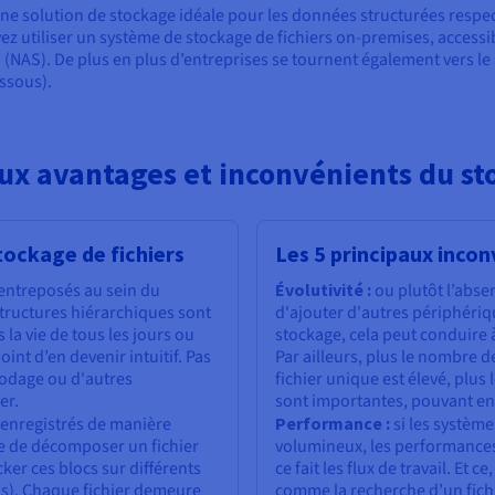
'une solution de stockage idéale pour les données structurées respe
vez utiliser un système de stockage de fichiers on-premises, access
(NAS). De plus en plus d’entreprises se tournent également vers le 
essous).
aux avantages et inconvénients du sto
tockage de fichiers
Les 5 principaux incon
 entreposés au sein du
Évolutivité :
ou plutôt l’absen
structures hiérarchiques sont
d'ajouter d'autres périphéri
la vie de tous les jours ou
stockage, cela peut conduire 
int d’en devenir intuitif. Pas
Par ailleurs, plus le nombre 
codage ou d'autres
fichier unique est élevé, plus
er.
sont importantes, pouvant e
t enregistrés de manière
Performance :
si les système
le de décomposer un fichier
volumineux, les performances
ker ces blocs sur différents
ce fait les flux de travail. Et 
us). Chaque fichier demeure
comme la recherche d’un fich