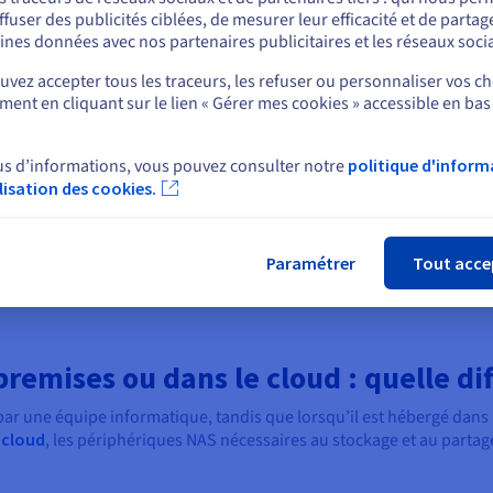
ffuser des publicités ciblées, de mesurer leur efficacité et de partag
Rester sur le site actuel
d'objets
ines données avec nos partenaires publicitaires et les réseaux soci
estion d’importants volumes de
vez accepter tous les traceurs, les refuser ou personnaliser vos ch
ue point de données en une
ent en cliquant sur le lien « Gérer mes cookies » accessible en bas
Sélectionner un autre site web
. Avec ses propres métadonnées
, chaque objet est stocké dans
cilement consulté et récupéré.
us d’informations, vous pouvez consulter notre
politique d'inform
pas disponibles avec le stockage
ilisation des cookies.
Fer
 par blocs, c'est à vous de
s mieux adaptées à vos besoins.
ées non structurées nécessitant
Paramétrer
Tout acce
ble tout indiqué.
premises ou dans le cloud : quelle di
par une équipe informatique, tandis que lorsqu’il est hébergé dans l
 cloud
, les périphériques NAS nécessaires au stockage et au partage