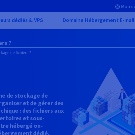
Mon c
eurs dédiés & VPS
Domaine Hébergement E-mail
ers ?
ckage de fichiers ?
ème de stockage de
rganiser et de gérer des
hique : des fichiers aux
pertoires et sous-
être hébergé on-
hébergement dédié.