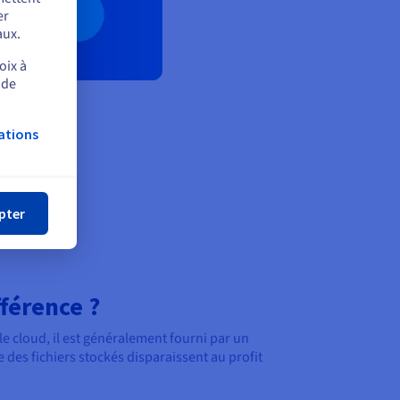
er
aux.
oix à
 de
ations
mer
pter
fférence ?
e cloud, il est généralement fourni par un
 des fichiers stockés disparaissent au profit