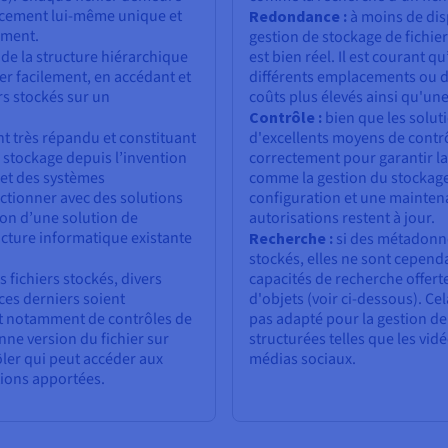
acement lui-même unique et
Redondance :
à moins de dis
ement.
gestion de stockage de fichie
 de la structure hiérarchique
est bien réel. Il est courant q
r facilement, en accédant et
différents emplacements ou da
rs stockés sur un
coûts plus élevés ainsi qu'un
Contrôle :
bien que les soluti
nt très répandu et constituant
d'excellents moyens de contrôl
u stockage depuis l’invention
correctement pour garantir la
s et des systèmes
comme la gestion du stockage 
ctionner avec des solutions
configuration et une mainten
tion d’une solution de
autorisations restent à jour.
ucture informatique existante
Recherche :
si des métadonné
stockés, elles ne sont cepend
s fichiers stockés, divers
capacités de recherche offerte
ces derniers soient
d'objets (voir ci-dessous). Cel
git notamment de contrôles de
pas adapté pour la gestion 
ne version du fichier sur
structurées telles que les vidé
rôler qui peut accéder aux
médias sociaux.
tions apportées.