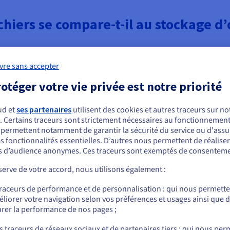
chiers se compare-t-il au stockage d’
lutions) de stockage selon les besoins de votre entreprise. Pour 
vre sans accepter
er, il convient d’examiner comment chacune d’entre elles répond à de
 ou l'autre, mais de déterminer ce qui vous convient le mieux, à vous e
otéger votre vie privée est notre priorité
ud et
ses partenaires
utilisent des cookies et autres traceurs sur not
. Certains traceurs sont strictement nécessaires au fonctionnement 
ous semblez être localisé en États-Unis.
par blocs
s permettent notamment de garantir la sécurité du service ou d'assu
s fonctionnalités essentielles. D’autres nous permettent de réalise
r commander, rendez-vous sur le site de votre pays (États-Unis) et créez un
os données sur différents
 d’audience anonymes. Ces traceurs sont exemptés de consenteme
mpte.
e taille égale. De cette
rer plus rapidement qu’avec le
erve de votre accord, nous utilisons également :
de fichiers est optimisé pour
Allez sur le site États-Unis
ns que vous n’ayez besoin des
traceurs de performance et de personnalisation : qui nous permett
us.ovhcloud.com/
learn
Anglais
USD - $
es fournies par le stockage par
liorer votre navigation selon vos préférences et usages ainsi que 
soins de stockage continuent à
rer la performance de nos pages ;
ou
tockage peut sembler excessif.
s traceurs de réseaux sociaux et de partenaires tiers : qui nous per