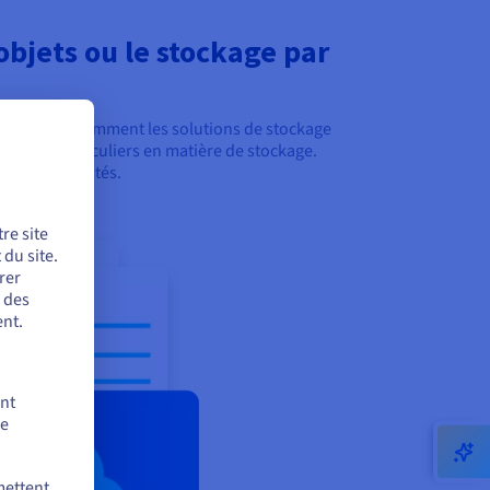
objets ou le stockage par
comprendre comment les solutions de stockage
s défis particuliers en matière de stockage.
t à vos activités.
re site
du site.
rer
r des
nt.
ent
de
mettent