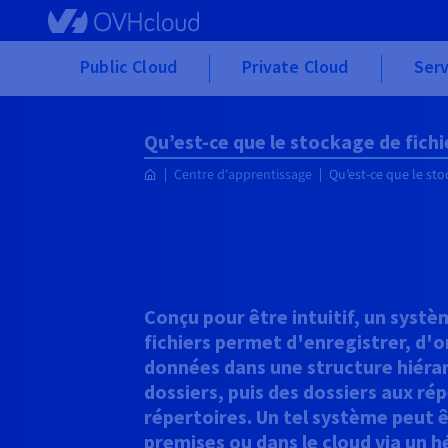
Skip to main content
Public Cloud
Private Cloud
Serv
Qu’est-ce que le stockage de fichi
Centre d'apprentissage
Qu’est-ce que le sto
Conçu pour être intuitif, un syst
fichiers permet d'enregistrer, d'o
données dans une structure hiérarc
dossiers, puis des dossiers aux ré
répertoires. Un tel système peut 
premises ou dans le cloud via un 