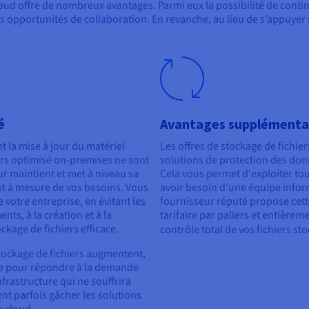
loud offre de nombreux avantages. Parmi eux la possibilité de contin
tes opportunités de collaboration. En revanche, au lieu de s’appuyer 
é
Avantages supplémenta
t la mise à jour du matériel
Les offres de stockage de fichi
ers optimisé on-premises ne sont
solutions de protection des donn
eur maintient et met à niveau sa
Cela vous permet d'exploiter tou
 et à mesure de vos besoins. Vous
avoir besoin d'une équipe inform
 votre entreprise, en évitant les
fournisseur réputé propose cett
nts, à la création et à la
tarifaire par paliers et entièrem
kage de fichiers efficace.
contrôle total de vos fichiers st
tockage de fichiers augmentent,
fre pour répondre à la demande
nfrastructure qui ne souffrira
t parfois gâcher les solutions
e cloud.