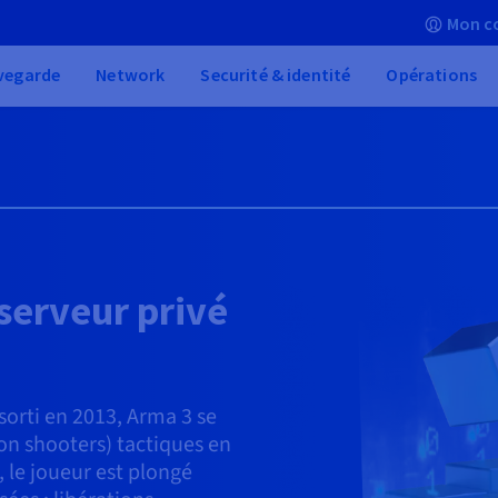
Mon c
vegarde
Network
Securité & identité
Opérations
serveur privé
sorti en 2013, Arma 3 se
son shooters) tactiques en
, le joueur est plongé