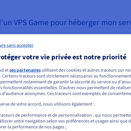
 d’un VPS Game pour héberger mon ser
vre sans accepter
otéger votre vie privée est notre priorité
ormance adaptée à votre
Disponible en continu
ud et
ses partenaires
utilisent des cookies et autres traceurs sur not
get
Jouer avec d’autres personnes 
. Certains traceurs sont strictement nécessaires au fonctionnement 
ous semblez être localisé en États-Unis.
s permettent notamment de garantir la sécurité du service ou d'assu
erveurs privés virtuels sont
votre serveur privé requiert un
s fonctionnalités essentielles. D’autres nous permettent de réalise
rés par nos experts pour les
r commander, rendez-vous sur le site de votre pays (États-Unis) et créez un
environnement stable. Votre VPS
 d’audience anonymes. Ces traceurs sont exemptés de consenteme
mpte.
s gaming. Ils disposent de
hébergé dans nos datacenters, 
urces étudiées (CPU, RAM,
une disponibilité garantie par
erve de votre accord, nous utilisons également :
Allez sur le site États-Unis
e disque, bande passante) pour
engagement de niveau de servic
traceurs de performance et de personnalisation : qui nous permett
us.ovhcloud.com/
Anglais
USD - $
ualité de jeu optimale. Nos
(SLA de
99.9%
). Vous bénéficiez
liorer votre navigation selon vos préférences et usages ainsi que 
s de prix s’adaptent à votre
également d’une bande passant
rer la performance de nos pages ;
ou