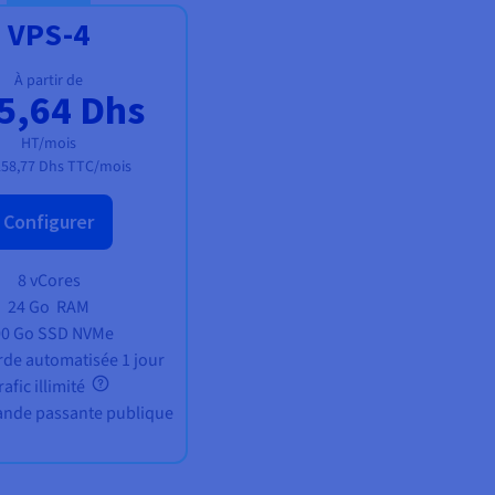
VPS-4
À partir de
5,64 Dhs
HT/mois
258,77 Dhs
TTC/mois
Configurer
8 vCores
24 Go
RAM
00 Go SSD NVMe
de automatisée 1 jour
rafic illimité
bande passante publique