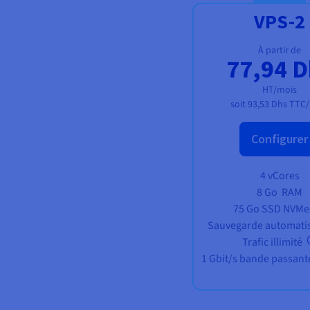
VPS-2
À partir de
77,94 D
HT/mois
soit
93,53 Dhs
TTC/
Configurer
4 vCores
8 Go
RAM
75 Go SSD NVM
Sauvegarde automatis
Trafic illimité
1 Gbit/s bande passant