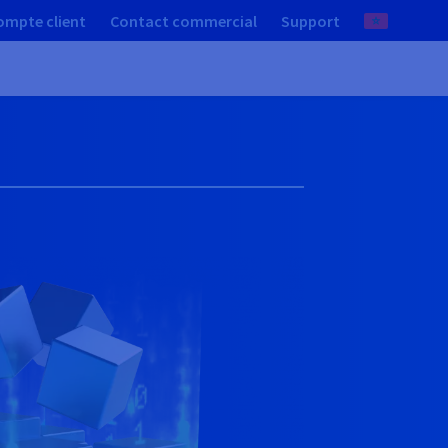
ompte client
Contact commercial
Support