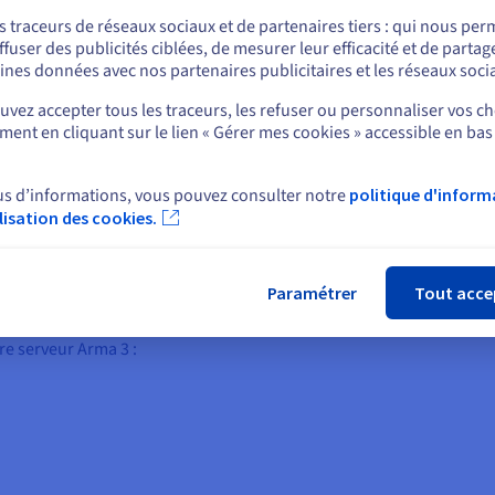
et. Et vous pouvez augmenter
comprise entre 250 Mbit/s et
3 G
s traceurs de réseaux sociaux et de partenaires tiers : qui nous per
essources de votre VPS à tout
illimité
. Celle-ci offre la fluidité
ffuser des publicités ciblées, de mesurer leur efficacité et de partag
t. Si besoin, il est également
nécessaire à vos parties d’
Arma 
Rester sur le site actuel
ines données avec nos partenaires publicitaires et les réseaux soci
ble de migrer vers une offre
ieure depuis votre espace
vez accepter tous les traceurs, les refuser ou personnaliser vos ch
ent en cliquant sur le lien « Gérer mes cookies » accessible en bas
.
Sélectionner un autre site web
us d’informations, vous pouvez consulter notre
politique d'inform
ilisation des cookies.
Fer
pour créer mon serveur privé ?
Paramétrer
Tout acce
e serveur Arma 3 :