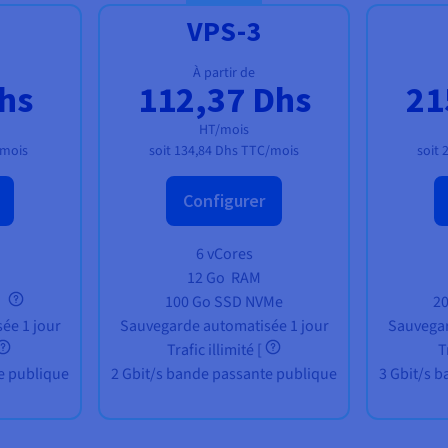
VPS-3
À partir de
hs
112,37 Dhs
21
HT/mois
mois
soit
134,84 Dhs
TTC/mois
soit
Configurer
6 vCores
12 Go
RAM
e
100 Go SSD NVMe
2
ée 1 jour
Sauvegarde automatisée 1 jour
Sauvegar
Trafic illimité
[
T
e publique
2 Gbit/s bande passante publique
3 Gbit/s 