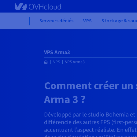
Skip to main content
Home
Serveurs dédiés
VPS
Stockage & sau
VPS Arma3
VPS
VPS Arma3
Comment créer un 
Arma 3 ?
Développé par le studio Bohemia et 
différencie des autres FPS (first-per
accentuant l’aspect réaliste. En effet