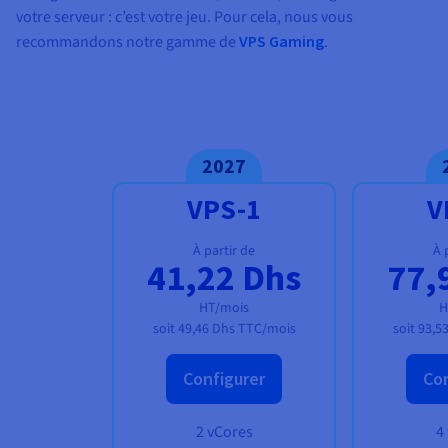
votre serveur : c’est votre jeu. Pour cela, nous vous
recommandons notre gamme de
VPS Gaming
.
2027
VPS-1
V
À partir de
À 
41,22 Dhs
77,
HT/mois
H
soit
49,46 Dhs
TTC/mois
soit
93,5
Configurer
Con
2 vCores
4