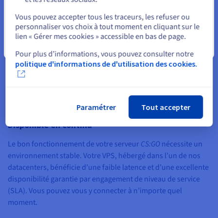
Sélectionner un autre site web
puissiez profiter de machines performantes en respectant
Vous pouvez accepter tous les traceurs, les refuser ou
votre budget. Vous avez besoin de plus de puissance ?
personnaliser vos choix à tout moment en cliquant sur le
L’évolutivité de nos VPS permet d’augmenter les ressources à
lien « Gérer mes cookies » accessible en bas de page.
tout moment. Vous pouvez également migrer vers une offre
Fermer
Pour plus d’informations, vous pouvez consulter notre
supérieure.
politique d'informations de d'utilisation des cookies.
Paramétrer
Tout accepter
Disponible en continu
Le bon fonctionnement de votre serveur
CS:GO
nécessite un
environnement stable. Votre VPS, hébergé dans l’un de nos
datacenters, bénéficie d’une faible latence et d’une excellente
disponibilité garantie par engagement de niveau de service
(SLA). Vous pouvez vous y connecter à n’importe quel
moment.