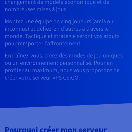
Documentation
changement de modèle économique et de
Tarifs
Roadmap & Changelog
nombreuses mises à jour.
Disponibilités par régions
Roadmap & Changelog
Documentation
Montez une équipe de cinq joueurs (amis ou
Roadmap & Changelog
inconnus) et défiez-en d’autres à travers le
monde. Tactique et stratégie seront vos atouts
pour remporter l’affrontement.
Entraînez-vous, créez des modes de jeu uniques
ou un environnement personnalisé. Pour en
profiter au maximum, nous vous proposons de
créer votre serveur VPS CS:GO.
Pourquoi créer mon serveur