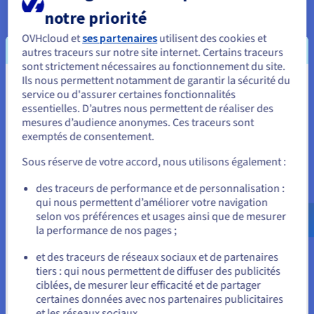
notre priorité
Personnalisation illimitée
OVHcloud et
ses partenaires
utilisent des cookies et
autres traceurs sur notre site internet. Certains traceurs
Nos
VPS
vous font profiter d’une solution adaptée à vos
sont strictement nécessaires au fonctionnement du site.
Ils nous permettent notamment de garantir la sécurité du
besoins. Système d’exploitation (Linux ou Windows),
Vous semblez être localisé en États-
service ou d'assurer certaines fonctionnalités
configuration et règles (libre, entraînement, serveur avec
essentielles. D’autres nous permettent de réaliser des
Unis.
mod) : c’est vous qui décidez ! La flexibilité de votre machine
mesures d’audience anonymes. Ces traceurs sont
virtuelle libère votre créativité.
exemptés de consentement.
Pour commander, rendez-vous sur le site de votre pays (États-
Unis) et créez un compte.
Sous réserve de votre accord, nous utilisons également :
Allez sur le site États-Unis
des traceurs de performance et de personnalisation :
qui nous permettent d’améliorer votre navigation
us.ovhcloud.com/
Anglais
USD - $
selon vos préférences et usages ainsi que de mesurer
la performance de nos pages ;
À portée de tous les budgets
ou
et des traceurs de réseaux sociaux et de partenaires
Nous avons pensé nos solutions pour les usages gaming. Les
tiers : qui nous permettent de diffuser des publicités
Rester sur le site actuel
ressources CPU, RAM, espace de stockage et bande passante
ciblées, de mesurer leur efficacité et de partager
allouées à nos serveurs sont adaptées au fonctionnement
certaines données avec nos partenaires publicitaires
d’un jeu en ligne. Nos prix sont accessibles, afin que vous
et les réseaux sociaux.