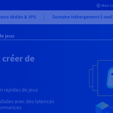
Mon c
eurs dédiés & VPS
Domaine Hébergement E-mail
e jeux
 créer de
n rapides de jeux
iales avec des latences
rformances