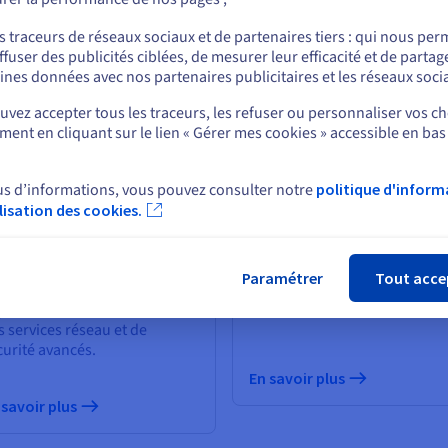
s où que vos joueuses et joueurs se trouven
ou
s traceurs de réseaux sociaux et de partenaires tiers : qui nous per
este du monde.
ffuser des publicités ciblées, de mesurer leur efficacité et de partag
Rester sur le site actuel
ines données avec nos partenaires publicitaires et les réseaux soci
e pour répondre à tous vos besoins. De plus, notre réseau
ignifie que vous pouvez agir localement tout en étant présen
vez accepter tous les traceurs, les refuser ou personnaliser vos ch
ent en cliquant sur le lien « Gérer mes cookies » accessible en bas
Sélectionner un autre site web
us d’informations, vous pouvez consulter notre
politique d'inform
rveurs dédiés
Serveurs Eco
ilisation des cookies.
Fer
dvance
Atteignez de nouveaux march
à moindre coût. Il s’agit de la
s ressources haute
Paramétrer
Tout acce
solution idéale pour les start
rformance pour vos
et le contrôle budgétaire.
plications et solutions, avec
s services réseau et de
curité avancés.
En savoir plus
 savoir plus