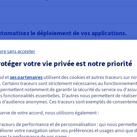
tomatisez le déploiement de vos applications.
naged Kubernetes Service
vre sans accepter
otéger votre vie privée est notre priorité
ud et
ses partenaires
utilisent des cookies et autres traceurs sur not
profondissez la compréhension de vos données pou
. Certains traceurs sont strictement nécessaires au fonctionnement 
ous semblez être localisé en États-Unis.
s permettent notamment de garantir la sécurité du service ou d'assu
alyse de données
s fonctionnalités essentielles. D’autres nous permettent de réalise
r commander, rendez-vous sur le site de votre pays (États-Unis) et créez un
 d’audience anonymes. Ces traceurs sont exemptés de consenteme
mpte.
erve de votre accord, nous utilisons également :
Allez sur le site États-Unis
traceurs de performance et de personnalisation : qui nous permett
us.ovhcloud.com/
Anglais
USD - $
liorer votre navigation selon vos préférences et usages ainsi que 
rer la performance de nos pages ;