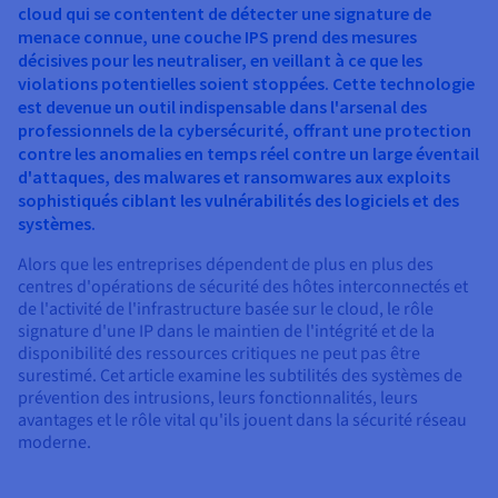
Documentation
cloud qui se contentent de détecter une signature de
Tarifs
Roadmap & Changelog
menace connue, une couche IPS prend des mesures
Disponibilités par régions
Roadmap & Changelog
décisives pour les neutraliser, en veillant à ce que les
Documentation
violations potentielles soient stoppées. Cette technologie
Roadmap & Changelog
est devenue un outil indispensable dans l'arsenal des
professionnels de la cybersécurité, offrant une protection
contre les anomalies en temps réel contre un large éventail
d'attaques, des malwares et ransomwares aux exploits
sophistiqués ciblant les vulnérabilités des logiciels et des
systèmes.
Alors que les entreprises dépendent de plus en plus des
centres d'opérations de sécurité des hôtes interconnectés et
de l'activité de l'infrastructure basée sur le cloud, le rôle
signature d'une IP dans le maintien de l'intégrité et de la
disponibilité des ressources critiques ne peut pas être
surestimé. Cet article examine les subtilités des systèmes de
prévention des intrusions, leurs fonctionnalités, leurs
avantages et le rôle vital qu'ils jouent dans la sécurité réseau
moderne.