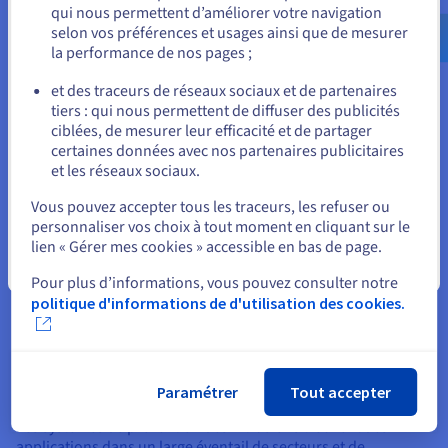
dédiés à se conformer aux normes et aux réglementations du
qui nous permettent d’améliorer votre navigation
us.ovhcloud.com/
Anglais
USD - $
secteur en démontrant des mesures actives de protection des
selon vos préférences et usages ainsi que de mesurer
données sensibles, ce qui est souvent une exigence pour les
la performance de nos pages ;
audits ou les certifications.
ou
et des traceurs de réseaux sociaux et de partenaires
De plus, une solution IPS peut s'adapter à l'évolution des
tiers : qui nous permettent de diffuser des publicités
Rester sur le site actuel
menaces grâce à des mises à jour régulières et à l'intégration
ciblées, de mesurer leur efficacité et de partager
avec les renseignements sur les menaces, assurant ainsi une
certaines données avec nos partenaires publicitaires
résilience à long terme contre les attaques sophistiquées. En
et les réseaux sociaux.
fin de compte, la tranquillité d'esprit qui découle du fait de
Sélectionner un autre site web
savoir que des activités malveillantes sont activement
Vous pouvez accepter tous les traceurs, les refuser ou
bloquées favorise la confiance entre les parties prenantes, les
personnaliser vos choix à tout moment en cliquant sur le
clients et les partenaires, renforçant ainsi l'engagement de
lien « Gérer mes cookies » accessible en bas de page.
l'organisation envers la cybersécurité.
Fermer
Pour plus d’informations, vous pouvez consulter notre
politique d'informations de d'utilisation des cookies.
Cas d'utilisation et applications
IPS
Paramétrer
Tout accepter
Les systèmes de prévention des intrusions trouvent des
applications dans un large éventail de secteurs et de