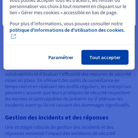
Vous pouvez accepter tous les traceurs, les refuser ou
des données, même en cas de tentative d'accès non autorisé
personnaliser vos choix à tout moment en cliquant sur le
ou de vol. La gestion efficace des clés de chiffrement constitue
lien « Gérer mes cookies » accessible en bas de page.
ainsi un paramètre crucial pour garantir que seules les
Fermer
personnes autorisées peuvent accéder aux informations
Pour plus d’informations, vous pouvez consulter notre
sensibles.
politique d'informations de d'utilisation des cookies.
Surveillance et audit de sécurité
Pour identifier et réagir rapidement face aux menaces
potentielles, une surveillance continue et des audits de
Paramétrer
Tout accepter
sécurité réguliers sont essentiels. Ces actions permettent de
détecter des comportements anormaux, d'identifier les
vulnérabilités et d'évaluer l'efficacité des mesures de sécurité
mises en place. En utilisant des outils de surveillance en
temps réel et en réalisant des audits réguliers, les entreprises
peuvent s'assurer que leurs pratiques de sécurité respectent
les normes et sont capables de prévenir ou d'atténuer les
incidents avant qu'ils ne causent des dommages significatifs.
Gestion des incidents et des réponses
Une stratégie robuste de gestion des incidents et des
réponses minimise l'impact des violations de sécurité