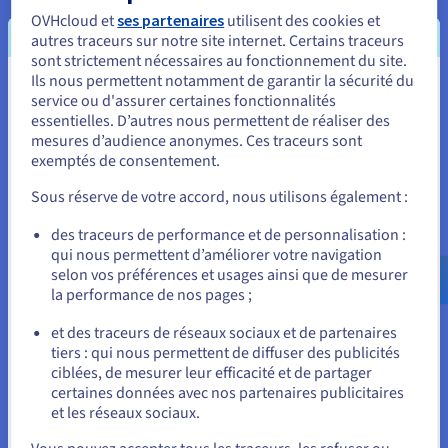
applications et les services contre les cybermenaces tout en
OVHcloud et
ses partenaires
utilisent des cookies et
assurant la conformité réglementaire et en renforçant la
autres traceurs sur notre site internet. Certains traceurs
confiance des clients.
sont strictement nécessaires au fonctionnement du site.
Ils nous permettent notamment de garantir la sécurité du
Vous semblez être localisé en États-
service ou d'assurer certaines fonctionnalités
Contrôles d'accès et gestion des identités
essentielles. D’autres nous permettent de réaliser des
Unis.
mesures d’audience anonymes. Ces traceurs sont
Les contrôles d'accès et la gestion des identités sont cruciaux
exemptés de consentement.
Pour commander, rendez-vous sur le site de votre pays (États-
pour sécuriser les environnements cloud. En restreignant
Unis) et créez un compte.
l'accès aux utilisateurs et appareils autorisés seulement,
Sous réserve de votre accord, nous utilisons également :
grâce à des méthodes telles que l'authentification
multifactorielle (MFA), la gestion des identités et des accès
Allez sur le site États-Unis
des traceurs de performance et de personnalisation :
(IAM), et les politiques de moindre privilège, les entreprises
qui nous permettent d’améliorer votre navigation
us.ovhcloud.com/
learn
Anglais
USD - $
peuvent réduire considérablement les risques de violation de
selon vos préférences et usages ainsi que de mesurer
sécurité. Ces mesures améliorent également la visibilité et la
la performance de nos pages ;
gestion fine des droits d'accès des utilisateurs.
ou
et des traceurs de réseaux sociaux et de partenaires
Chiffrement des données
tiers : qui nous permettent de diffuser des publicités
Rester sur le site actuel
ciblées, de mesurer leur efficacité et de partager
Le chiffrement est fondamental pour protéger les données
certaines données avec nos partenaires publicitaires
dans le cloud. Il garantit que les informations restent illisibles
et les réseaux sociaux.
pour toute personne non autorisée, que les données soient
Sélectionner un autre site web
en transit ou au repos. Il assure la confidentialité et l'intégrité