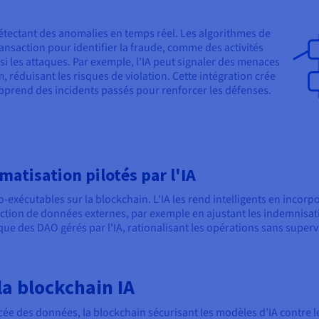
 détectant des anomalies en temps réel. Les algorithmes de
nsaction pour identifier la fraude, comme des activités
si les attaques. Par exemple, l'IA peut signaler des menaces
réduisant les risques de violation. Cette intégration crée
apprend des incidents passés pour renforcer les défenses.
matisation pilotés par l'IA
o-exécutables sur la blockchain. L'IA les rend intelligents en incorp
tion de données externes, par exemple en ajustant les indemnisati
ue des DAO gérés par l'IA, rationalisant les opérations sans super
la blockchain IA
cée des données, la blockchain sécurisant les modèles d’IA contre l