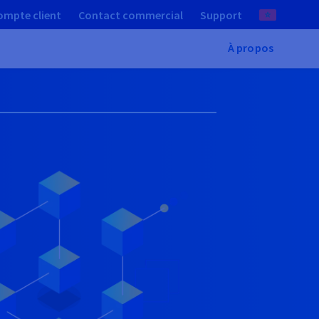
ompte client
Contact commercial
Support
À propos