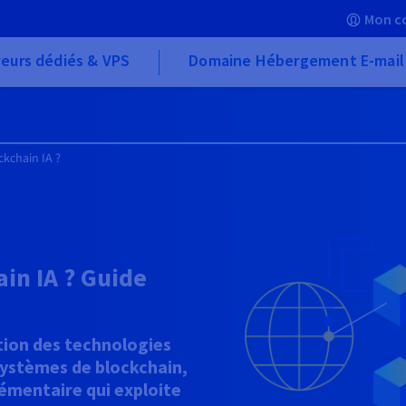
Mon c
eurs dédiés & VPS
Domaine Hébergement E-mail
ckchain IA ?
ain IA ? Guide
ation des technologies
x systèmes de blockchain,
émentaire qui exploite