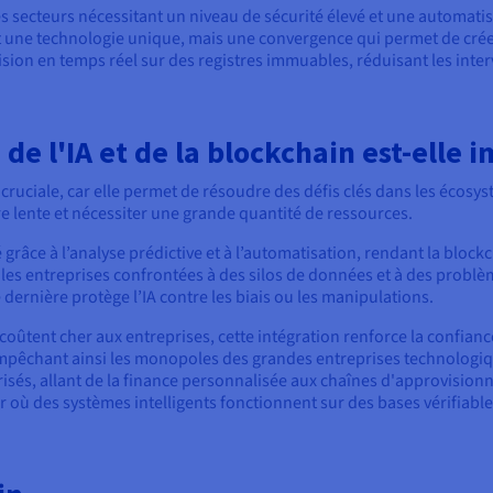
s secteurs nécessitant un niveau de sécurité élevé et une automatisa
une technologie unique, mais une convergence qui permet de créer 
cision en temps réel sur des registres immuables, réduisant les inte
de l'IA et de la blockchain est-elle 
t cruciale, car elle permet de résoudre des défis clés dans les écos
tre lente et nécessiter une grande quantité de ressources.
cité grâce à l’analyse prédictive et à l’automatisation, rendant la bl
les entreprises confrontées à des silos de données et à des problème
 dernière protège l’IA contre les biais ou les manipulations.
ûtent cher aux entreprises, cette intégration renforce la confiance
empêchant ainsi les monopoles des grandes entreprises technologiques
curisés, allant de la finance personnalisée aux chaînes d'approvisi
ir où des systèmes intelligents fonctionnent sur des bases vérifiables