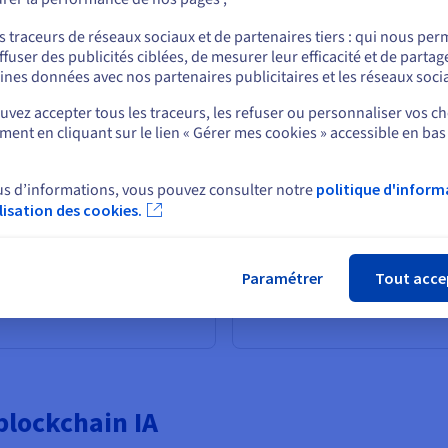
ur des règles aux modèles d'apprentissage avancés. En 2025, l’inte
ou
icules autonomes, avec des dépenses mondiales atteignant 200 millia
s traceurs de réseaux sociaux et de partenaires tiers : qui nous per
ffuser des publicités ciblées, de mesurer leur efficacité et de partag
Rester sur le site actuel
ines données avec nos partenaires publicitaires et les réseaux soci
onaux et modèles d'IA
Importance de l'IA da
vez accepter tous les traceurs, les refuser ou personnaliser vos ch
la prise de décision
ble de l'IA dans lequel les
ent en cliquant sur le lien « Gérer mes cookies » accessible en bas
Sélectionner un autre site web
sans programmation explicite.
L'IA excelle dans le traiteme
 du cerveau, avec des
mettant en évidence des info
l'information. Les modèles
us d’informations, vous pouvez consulter notre
politique d'inform
pourraient manquer. Dans la p
s convolutifs pour la
ilisation des cookies.
prédictives, par exemple pou
Fer
rs pour le traitement du
diagnostiquer des maladies. 
 série GPT. L’IA peut ainsi
axées sur les données, où l'IA 
es de machine learning
processus, contribuant à 15,7
Paramétrer
Tout acce
nement sur des ensembles de
d'ici 2030.
lockchain IA