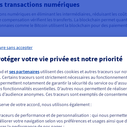
es transactions numériques
ions numériques en éliminant les intermédiaires, réduisant les coût
 compensation vérifient les transferts. La blockchain permet quant 
onnaies comme le Bitcoin utilisent la blockchain pour des paiement
ralisation, transparence et sécurité
vre sans accepter
unique ne contrôle le réseau. Le pouvoir est ainsi distribué et les p
otéger votre vie privée est notre priorité
 les transactions, favorisant la responsabilité. La sécurité provient
, elles le sont de manière permanente. Ces caractéristiques rendent
es compromis en matière d'évolutivité.
ud et
ses partenaires
utilisent des cookies et autres traceurs sur not
. Certains traceurs sont strictement nécessaires au fonctionnement 
ous semblez être localisé en États-Unis.
s permettent notamment de garantir la sécurité du service ou d'assu
s fonctionnalités essentielles. D’autres nous permettent de réalise
r commander, rendez-vous sur le site de votre pays (États-Unis) et créez un
 d’audience anonymes. Ces traceurs sont exemptés de consenteme
mpte.
tificielle
erve de votre accord, nous utilisons également :
ion de l'intelligence humaine par des machines, leur permettant d'eff
Allez sur le site États-Unis
. Elle fonctionne grâce à des algorithmes qui traitent des données, 
traceurs de performance et de personnalisation : qui nous permett
us.ovhcloud.com/
Anglais
USD - $
collecte des données, leur traitement via des modèles, ainsi que l
liorer votre navigation selon vos préférences et usages ainsi que 
rer la performance de nos pages ;