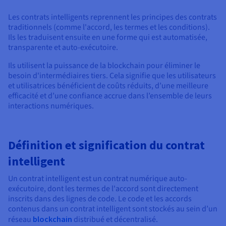
Documentation
Tarifs
Roadmap & Changelog
Les contrats intelligents reprennent les principes des contrats
Disponibilités par régions
Roadmap & Changelog
traditionnels (comme l'accord, les termes et les conditions).
Documentation
Ils les traduisent ensuite en une forme qui est automatisée,
Roadmap & Changelog
transparente et auto-exécutoire.
Ils utilisent la puissance de la blockchain pour éliminer le
besoin d'intermédiaires tiers. Cela signifie que les utilisateurs
et utilisatrices bénéficient de coûts réduits, d’une meilleure
efficacité et d’une confiance accrue dans l’ensemble de leurs
interactions numériques.
Définition et signification du contrat
intelligent
Un contrat intelligent est un contrat numérique auto-
exécutoire, dont les termes de l'accord sont directement
inscrits dans des lignes de code. Le code et les accords
contenus dans un contrat intelligent sont stockés au sein d’un
réseau
blockchain
distribué et décentralisé.