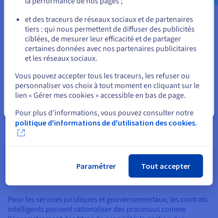
la performance de nos pages ;
ou
Dans l'industrie musicale, les contrats intelligents peuvent
automatiser les paiements de redevances aux artistes chaque
et des traceurs de réseaux sociaux et de partenaires
fois que leur chanson est diffusée.
tiers : qui nous permettent de diffuser des publicités
Rester sur le site actuel
ciblées, de mesurer leur efficacité et de partager
certaines données avec nos partenaires publicitaires
et les réseaux sociaux.
Contrats intelligents pour le vote, les
Sélectionner un autre site web
Vous pouvez accepter tous les traceurs, les refuser ou
services juridiques et
personnaliser vos choix à tout moment en cliquant sur le
gouvernementaux
lien « Gérer mes cookies » accessible en bas de page.
Fermer
Pour plus d’informations, vous pouvez consulter notre
Les contrats intelligents ont le potentiel d'apporter une
politique d'informations de d'utilisation des cookies.
transparence et une sécurité sans précédent aux services
publics. Dans les systèmes de vote, ils peuvent être utilisés
pour enregistrer et compter en toute sécurité les votes sur
une blockchain immuable, même pour une blockchain
alimentée par l'IA, empêchant ainsi la manipulation des
Paramétrer
Tout accepter
électeurs et augmentant la confiance du public dans les
résultats des élections.
Pour les services juridiques et gouvernementaux, les contrats
intelligents peuvent rationaliser des processus comme