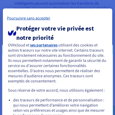
intelligents peuvent automatiser les transferts de
propriété, les services d’entiercement (escrow) et même
les contrats hypothécaires. La paperasse est réduite, de
Poursuivre sans accepter
même que le besoin d’un recours à un avocat ou un
agent immobilier. Ils permettent également la
Protéger votre vie privée est
tokenisation, offrant ainsi la possibilité d’une propriété
fractionnée d’un même bien.
notre priorité
Santé
: les contrats intelligents sont utilisés pour
stocker et partager en toute sécurité les données de la
OVHcloud et
ses partenaires
utilisent des cookies et
patientèle, garantissant la confidentialité et la
autres traceurs sur notre site internet. Certains traceurs
conformité aux réglementations. Ils peuvent également
sont strictement nécessaires au fonctionnement du site.
automatiser le traitement des demandes d'assurance,
Ils nous permettent notamment de garantir la sécurité du
Vous semblez être localisé en États-
de sorte qu'une demande soit automatiquement payée
service ou d'assurer certaines fonctionnalités
lorsqu'une condition prédéfinie, comme un accident
essentielles. D’autres nous permettent de réaliser des
Unis.
avéré, est remplie.
mesures d’audience anonymes. Ces traceurs sont
exemptés de consentement.
Pour commander, rendez-vous sur le site de votre pays (États-
Au-delà des applications industrielles générales, les contrats
Unis) et créez un compte.
intelligents sont utilisés pour résoudre des problèmes
Sous réserve de votre accord, nous utilisons également :
commerciaux spécifiques. Par exemple, ils sont essentiels à la
Allez sur le site États-Unis
des traceurs de performance et de personnalisation :
création et à l'échange de jetons non fongibles (NFT), gérant
qui nous permettent d’améliorer votre navigation
la propriété et les redevances pour l'art numérique et les
us.ovhcloud.com/
Anglais
USD - $
selon vos préférences et usages ainsi que de mesurer
objets de collection.