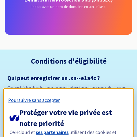
Inclus avec un nom de domaine en .xn--e1a4c
Conditions d'éligibilité
Qui peut enregistrer un .xn--e1a4c ?
Ouvert à toutes les personnes physiques ou morales, sans
restriction géographique.
Poursuivre sans accepter
Règles de gestion et notifications
Protéger votre vie privée est
notre priorité
1 an
Durée de réservation
OVHcloud et
ses partenaires
utilisent des cookies et