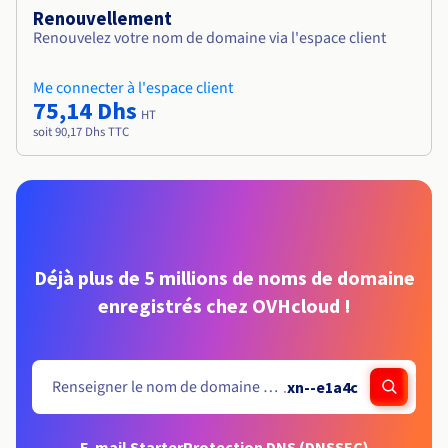
Renouvellement
Renouvelez votre nom de domaine via l'espace client
Me connecter à l'espace client
75,14 Dhs
HT
soit 90,17 Dhs TTC
Déjà plus de 5 millions de noms de domaine
enregistrés chez OVHcloud !
.
xn--e1a4c
E-mail Starter
Protection DNS (DNSSEC)