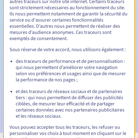
autres traceurs sur notre site internet. Certains traceurs
sont strictement nécessaires au fonctionnement du site.
Entre 1 et 10 ans
Durée de renouvellement
Ils nous permettent notamment de garantir la sécurité du
service ou d'assurer certaines fonctionnalités
essentielles. D’autres nous permettent de réaliser des
mesures d’audience anonymes. Ces traceurs sont
40 jours
Période de rédemption
exemptés de consentement.
Sous réserve de votre accord, nous utilisons également :
des traceurs de performance et de personnalisation :
Notifications automatiques :
qui nous permettent d’améliorer votre navigation
E-mails d'avertissement :
60, 30, 15, 7 et 3 jours avant la
selon vos préférences et usages ainsi que de mesurer
date d'échéance
la performance de nos pages ;
E-mail le jour de l'expiration
pour notification de la
et des traceurs de réseaux sociaux et de partenaires
suspension du nom de domaine
tiers : qui nous permettent de diffuser des publicités
ciblées, de mesurer leur efficacité et de partager
E-mail après la période de grâce de rédemption
pour
certaines données avec nos partenaires publicitaires
notification de la suppression du nom de domaine
et les réseaux sociaux.
Vous pouvez accepter tous les traceurs, les refuser ou
personnaliser vos choix à tout moment en cliquant sur le