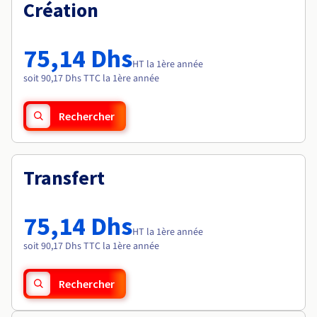
Documentation
Création
Tarifs
Roadmap & Changelog
Disponibilités par régions
Roadmap & Changelog
Documentation
75,14 Dhs
Roadmap & Changelog
HT la 1ère année
soit 90,17 Dhs TTC la 1ère année
Rechercher
Transfert
75,14 Dhs
HT la 1ère année
soit 90,17 Dhs TTC la 1ère année
Rechercher