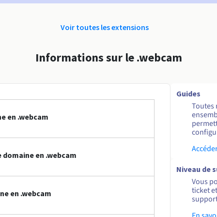
Voir toutes les extensions
Informations sur le .webcam
Guides
Toutes 
ensembl
ne en .webcam
permett
configur
Accéder
e domaine en .webcam
Niveau de 
Vous po
ticket 
ine en .webcam
support
En savo