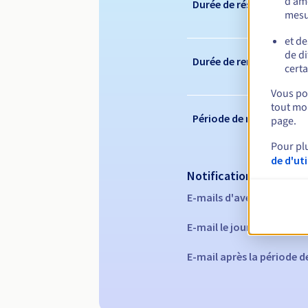
d’amé
Durée de réservation
mesu
et de
de di
Durée de renouvelleme
certa
Vous pou
tout mom
Période de rédemption
page.
Pour pl
de d'ut
Notifications automati
E-mails d'avertissement 
E-mail le jour de l'expira
E-mail après la période 