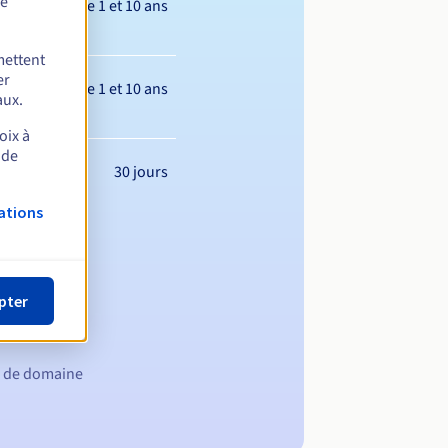
de
Entre 1 et 10 ans
mettent
er
Entre 1 et 10 ans
aux.
oix à
 de
30 jours
ations
pter
m de domaine