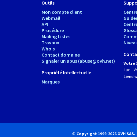
Outils
Suppo
Mon compte client
Centre
Webmail
Guide
API
Centr
Procédure
Glossa
Mailing Listes
Comm
Travaux
Nivea
Whois
Conta
Contact domaine
Signaler un abus (abuse@ovh.net)
Votre 
Lun - V
Propriété Intellectuelle
Livech
Marques
© Copyright 1999-2026 OVH SAS.