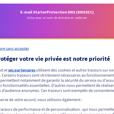
E-mail Starter
Protection DNS (DNSSEC)
Inclus avec un nom de domaine en .webcam
vre sans accepter
otéger votre vie privée est notre priorité
Conditions d'éligibilité
ud et
ses partenaires
utilisent des cookies et autres traceurs sur not
. Certains traceurs sont strictement nécessaires au fonctionnement 
s permettent notamment de garantir la sécurité du service ou d'assu
 un .webcam ?
s fonctionnalités essentielles. D’autres nous permettent de réalise
 d’audience anonymes. Ces traceurs sont exemptés de consenteme
nnes physiques ou morales, sans restriction géographique.
erve de votre accord, nous utilisons également :
Règles de gestion et notifications
traceurs de performance et de personnalisation : qui nous permett