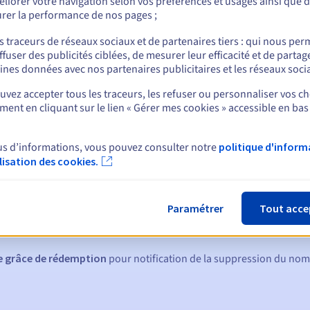
liorer votre navigation selon vos préférences et usages ainsi que 
rer la performance de nos pages ;
s traceurs de réseaux sociaux et de partenaires tiers : qui nous per
ffuser des publicités ciblées, de mesurer leur efficacité et de partag
nt
ines données avec nos partenaires publicitaires et les réseaux soci
vez accepter tous les traceurs, les refuser ou personnaliser vos ch
ent en cliquant sur le lien « Gérer mes cookies » accessible en bas
us d’informations, vous pouvez consulter notre
politique d'inform
ilisation des cookies.
ques :
:
60, 30, 15, 7 et 3 jours avant la date d'échéance
Paramétrer
Tout acce
tion
pour notification de la suspension du nom de domaine
de grâce de rédemption
pour notification de la suppression du no