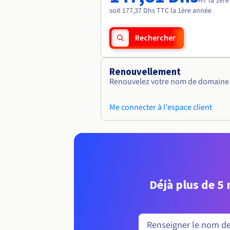
HT la 1èr
soit 177,37 Dhs TTC la 1ère année
Rechercher
Renouvellement
Renouvelez votre nom de domaine v
Me connecter à l'espace client
Déjà plus de 5