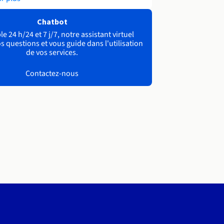
Chatbot
e 24 h/24 et 7 j/7, notre assistant virtuel
s questions et vous guide dans l'utilisation
de vos services.
Contactez-nous