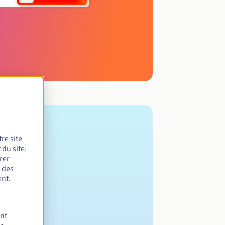
re site
du site.
rer
r des
nt.
ent