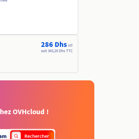
nnée
286 Dhs
HT
soit 343,20 Dhs TTC
chez OVHcloud !
am
Rechercher