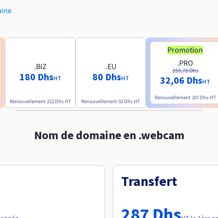
aine
Promotion
.PRO
.BIZ
.EU
255,78 Dhs
180 Dhs
80 Dhs
32,06 Dhs
HT
HT
HT
Renouvellement
287 Dhs
HT
Renouvellement
222 Dhs
HT
Renouvellement
92 Dhs
HT
Nom de domaine en .webcam
Transfert
287 Dhs