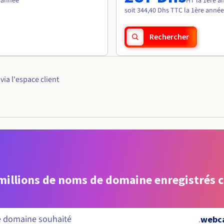
e année
HT la 1ère a
soit 344,40 Dhs TTC la 1ère année
Rechercher
ia l'espace client
 millions de noms de domaine enregistrés 
.
webc