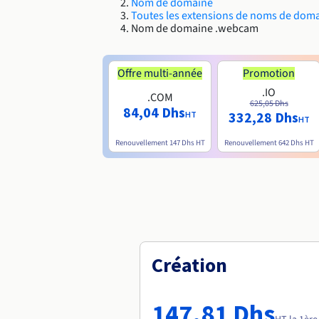
Nom de domaine
Toutes les extensions de noms de dom
Nom de domaine .webcam
Offre multi-année
Promotion
.IO
.COM
625,05 Dhs
84,04 Dhs
332,28 Dhs
HT
HT
Renouvellement
147 Dhs
HT
Renouvellement
642 Dhs
HT
Création
147,81 Dhs