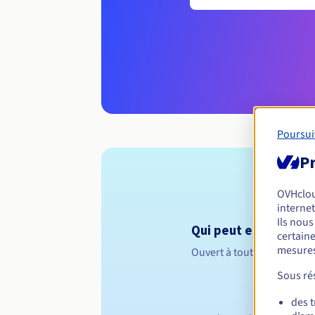
Poursui
Pr
OVHclo
internet
Ils nou
Qui peut enregistrer
certaine
mesures
Ouvert à toutes les perso
Sous rés
des 