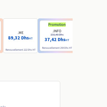
Promotion
.INFO
.ME
.AI
231,46 Dhs
89,32 Dhs
774 Dhs
37,42 Dhs
HT
HT
HT
Renouvellement
259 Dhs
HT
Renouvellement
222 Dhs
HT
Renouvellement
1.308 Dhs