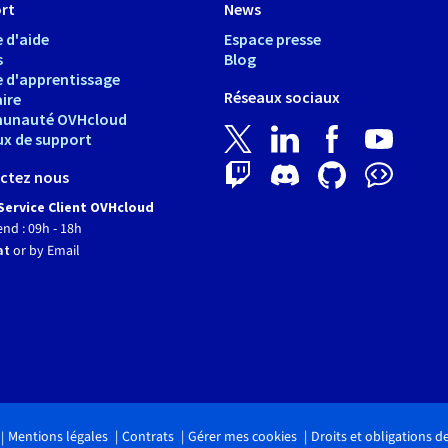
rt
News
 d'aide
Espace presse
s
Blog
e d'apprentissage
Réseaux sociaux
ire
unauté OVHcloud
ux de support
ctez nous
Service Client OVHcloud
end : 09h - 18h
at
or by Email
Mentions légales
Contrats
Gérer mes cookies
Droits et obligations 