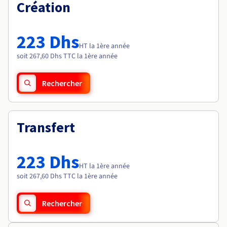
Documentation
Création
Tarifs
Roadmap & Changelog
Disponibilités par régions
Roadmap & Changelog
Documentation
223 Dhs
Roadmap & Changelog
HT la 1ère année
soit 267,60 Dhs TTC la 1ère année
Rechercher
Transfert
223 Dhs
HT la 1ère année
soit 267,60 Dhs TTC la 1ère année
Rechercher