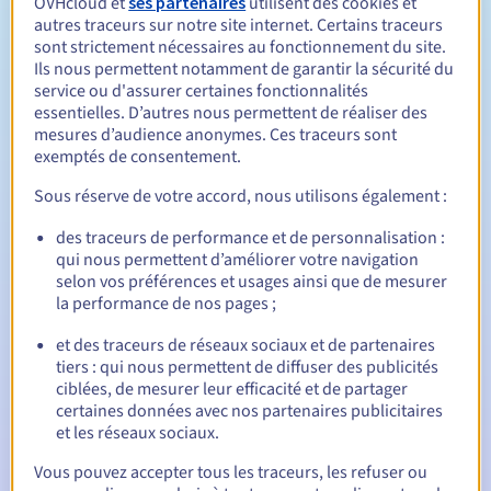
OVHcloud et
ses partenaires
utilisent des cookies et
autres traceurs sur notre site internet. Certains traceurs
sont strictement nécessaires au fonctionnement du site.
Ils nous permettent notamment de garantir la sécurité du
Entre 1 et 9 ans
Durée de renouvellement
service ou d'assurer certaines fonctionnalités
essentielles. D’autres nous permettent de réaliser des
mesures d’audience anonymes. Ces traceurs sont
exemptés de consentement.
30 jours
Période de rédemption
Sous réserve de votre accord, nous utilisons également :
des traceurs de performance et de personnalisation :
qui nous permettent d’améliorer votre navigation
Notifications automatiques :
selon vos préférences et usages ainsi que de mesurer
E-mails d'avertissement :
60, 30, 15, 7 et 3 jours avant la
la performance de nos pages ;
date d'échéance
et des traceurs de réseaux sociaux et de partenaires
E-mail le jour de l'expiration
pour notification de la
tiers : qui nous permettent de diffuser des publicités
suspension du nom de domaine
ciblées, de mesurer leur efficacité et de partager
certaines données avec nos partenaires publicitaires
E-mail après la période de grâce de rédemption
pour
et les réseaux sociaux.
notification de la suppression du nom de domaine
Vous pouvez accepter tous les traceurs, les refuser ou