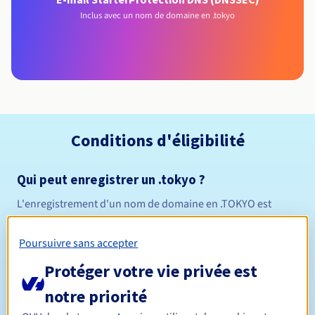
Inclus avec un nom de domaine en .tokyo
Conditions d'éligibilité
Qui peut enregistrer un .tokyo ?
L'enregistrement d'un nom de domaine en .TOKYO est
ouvert à toute personne physique ou morale. Cette
extension est destinée à toutes les activités se déroulant
Poursuivre sans accepter
dans la ville de Tokyo, la capitale du Japon.
Protéger votre vie privée est
Règles de gestion et notifications
notre priorité
Entre 1 et 10 ans
Durée de réservation