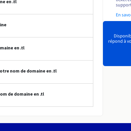
e en .tl
support
En savo
ine
Disponibl
répond à vo
maine en .tl
otre nom de domaine en .tl
om de domaine en .tl