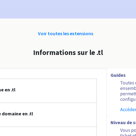
Voir toutes les extensions
Informations sur le .tl
Guides
Toutes 
ensembl
 en .tl
permett
configur
Accéder
 domaine en .tl
Niveau de 
Vous po
ticket 