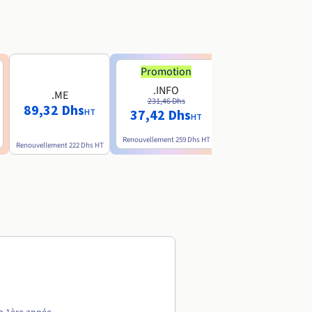
Promotion
.INFO
.ME
.AI
231,46 Dhs
89,32 Dhs
774 Dhs
37,42 Dhs
HT
HT
HT
Renouvellement
259 Dhs
HT
Renouvellement
222 Dhs
HT
Renouvellement
1.308 Dhs