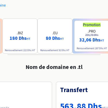
aine
Promotion
.PRO
.BIZ
.EU
255,78 Dhs
180 Dhs
80 Dhs
32,06 Dhs
HT
HT
HT
Renouvellement
287 Dhs
HT
Renouvellement
222 Dhs
HT
Renouvellement
92 Dhs
HT
Nom de domaine en .tl
Transfert
563,88 Dhs