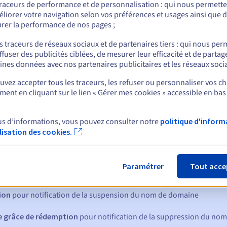
Règles de gestion et notifications
traceurs de performance et de personnalisation : qui nous permett
liorer votre navigation selon vos préférences et usages ainsi que 
rer la performance de nos pages ;
s traceurs de réseaux sociaux et de partenaires tiers : qui nous per
ffuser des publicités ciblées, de mesurer leur efficacité et de partag
ines données avec nos partenaires publicitaires et les réseaux soci
nt
vez accepter tous les traceurs, les refuser ou personnaliser vos ch
ent en cliquant sur le lien « Gérer mes cookies » accessible en bas
us d’informations, vous pouvez consulter notre
politique d'inform
ilisation des cookies.
ques :
Paramétrer
Tout acce
:
60, 30, 15, 7 et 3 jours avant la date d'échéance
tion
pour notification de la suspension du nom de domaine
de grâce de rédemption
pour notification de la suppression du no