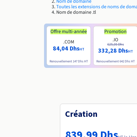
Nom de domaine
Toutes les extensions de noms de dom
Nom de domaine .tl
Offre multi-année
Promotion
.IO
.COM
625,05 Dhs
84,04 Dhs
332,28 Dhs
HT
HT
Renouvellement
147 Dhs
HT
Renouvellement
642 Dhs
HT
Création
839,99 Dhs