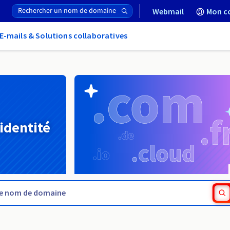
Webmail
Mon c
E-mails & Solutions collaboratives
 identité