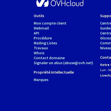
Outils
Suppo
Mon compte client
Centre
Webmail
Guide
API
Centr
Procédure
Glossa
Mailing Listes
Comm
Travaux
Nivea
Whois
Conta
Contact domaine
Signaler un abus (abuse@ovh.net)
Votre 
Lun - V
Propriété Intellectuelle
Livech
Marques