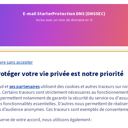
E-mail Starter
Protection DNS (DNSSEC)
Inclus avec un nom de domaine en .tl
vre sans accepter
otéger votre vie privée est notre priorité
Conditions d'éligibilité
ud et
ses partenaires
utilisent des cookies et autres traceurs sur not
. Certains traceurs sont strictement nécessaires au fonctionnement 
n .tl ?
s permettent notamment de garantir la sécurité du service ou d'assu
est nécessaire et ce
dans les 7 jours
suivant la date de création. Le r
s fonctionnalités essentielles. D’autres nous permettent de réalise
 d’audience anonymes. Ces traceurs sont exemptés de consenteme
étaire un message contenant un lien d'activation, lui permettant d
s. Si vous ne validez pas votre domaine, le registre procédera à sa
erve de votre accord, nous utilisons également :