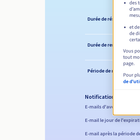
des 
d’amé
mesu
Durée de réservation
et de
de di
certa
Durée de renouvelleme
Vous pou
tout mom
page.
Période de rédemption
Pour pl
de d'ut
Notifications automati
E-mails d'avertissement 
E-mail le jour de l'expira
E-mail après la période 