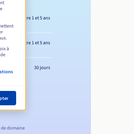
ent
de
Entre 1 et 5 ans
mettent
er
aux.
Entre 1 et 5 ans
oix à
 de
30 jours
ations
pter
m de domaine