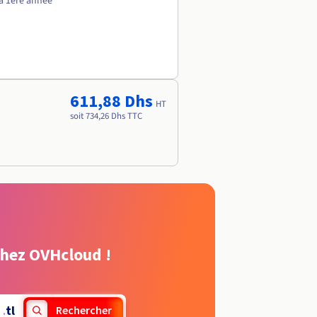
a 1ère année
611,88 Dhs
HT
soit 734,26 Dhs TTC
chez OVHcloud !
.
tl
Rechercher