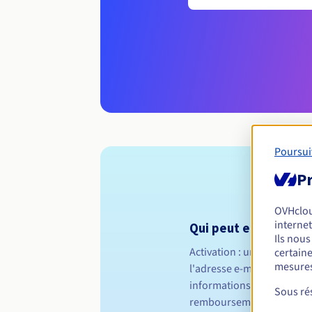
Poursui
Pr
OVHclo
internet
Qui peut enregistrer u
Ils nou
Activation :
une activation 
certaine
mesures
l'adresse e-mail du propri
informations sont correcte
Sous rés
remboursement possible.