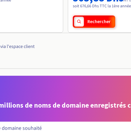
e année
HT l
soit 676,66 Dhs TTC la 1ère année
Rechercher
ia l'espace client
 millions de noms de domaine enregistrés 