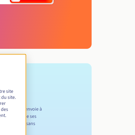
re site
du site.
rer
egistre du .tl envoie à
r des
nt.
e confirmer que ses
 suppression, sans