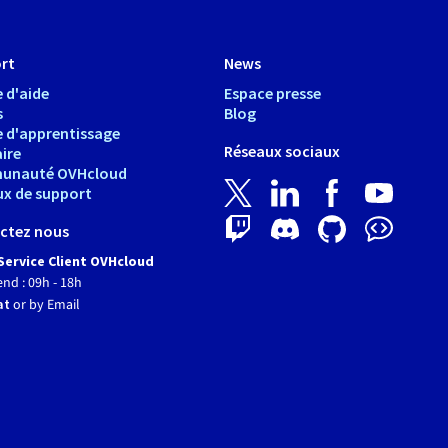
rt
News
 d'aide
Espace presse
s
Blog
e d'apprentissage
Réseaux sociaux
ire
unauté OVHcloud
ux de support
ctez nous
Service Client OVHcloud
end : 09h - 18h
at
or by Email