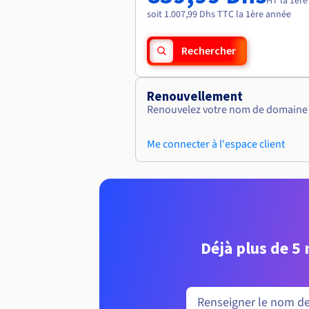
HT la 1èr
soit 1.007,99 Dhs TTC la 1ère année
Rechercher
Renouvellement
Renouvelez votre nom de domaine v
Me connecter à l'espace client
Déjà plus de 5