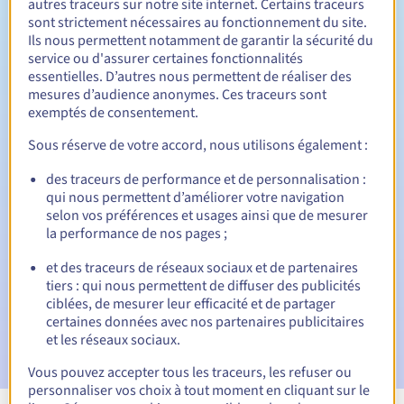
autres traceurs sur notre site internet. Certains traceurs
sont strictement nécessaires au fonctionnement du site.
Entre 1 et 10 ans
Durée de renouvellement
Ils nous permettent notamment de garantir la sécurité du
service ou d'assurer certaines fonctionnalités
essentielles. D’autres nous permettent de réaliser des
mesures d’audience anonymes. Ces traceurs sont
30 jours
Période de rédemption
exemptés de consentement.
Sous réserve de votre accord, nous utilisons également :
des traceurs de performance et de personnalisation :
Notifications automatiques :
qui nous permettent d’améliorer votre navigation
E-mails d'avertissement :
60, 30, 15, 7 et 3 jours avant la
selon vos préférences et usages ainsi que de mesurer
date d'échéance
la performance de nos pages ;
E-mail le jour de l'expiration
pour notification de la
et des traceurs de réseaux sociaux et de partenaires
suspension du nom de domaine
tiers : qui nous permettent de diffuser des publicités
ciblées, de mesurer leur efficacité et de partager
E-mail après la période de grâce de rédemption
pour
certaines données avec nos partenaires publicitaires
notification de la suppression du nom de domaine
et les réseaux sociaux.
Vous pouvez accepter tous les traceurs, les refuser ou
personnaliser vos choix à tout moment en cliquant sur le