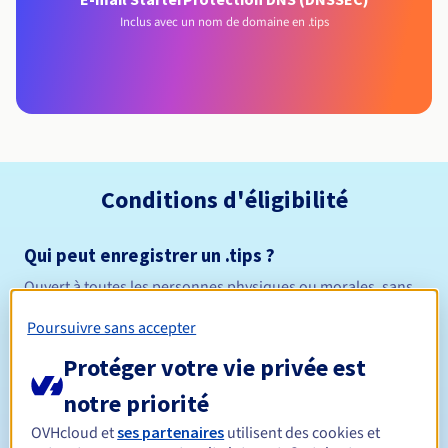
Inclus avec un nom de domaine en .tips
Conditions d'éligibilité
Qui peut enregistrer un .tips ?
Ouvert à toutes les personnes physiques ou morales, sans
restriction géographique.
Poursuivre sans accepter
Règles de gestion et notifications
Protéger votre vie privée est
notre priorité
Entre 1 et 10 ans
Durée de réservation
OVHcloud et
ses partenaires
utilisent des cookies et