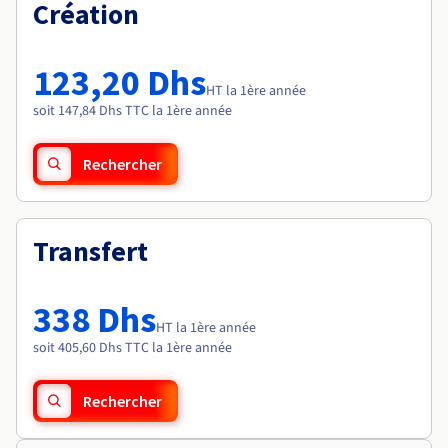
Documentation
Création
Tarifs
Roadmap & Changelog
Disponibilités par régions
Roadmap & Changelog
Documentation
123,20 Dhs
Roadmap & Changelog
HT la 1ère année
soit 147,84 Dhs TTC la 1ère année
Rechercher
Transfert
338 Dhs
HT la 1ère année
soit 405,60 Dhs TTC la 1ère année
Rechercher