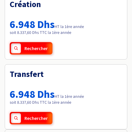
Documentation
Création
Tarifs
Roadmap & Changelog
Disponibilités par régions
Roadmap & Changelog
Documentation
6.948 Dhs
Roadmap & Changelog
HT la 1ère année
soit 8.337,60 Dhs TTC la 1ère année
Rechercher
Transfert
6.948 Dhs
HT la 1ère année
soit 8.337,60 Dhs TTC la 1ère année
Rechercher