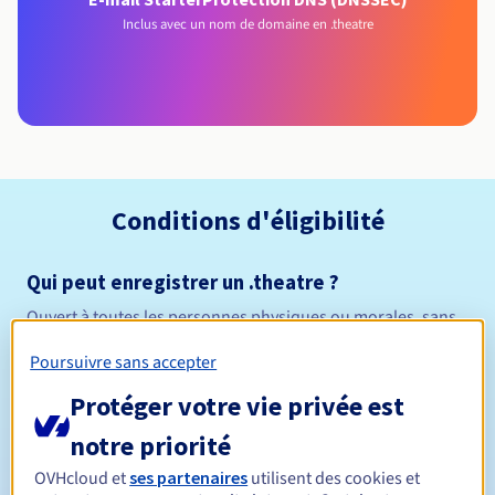
Inclus avec un nom de domaine en .theatre
Conditions d'éligibilité
Qui peut enregistrer un .theatre ?
Ouvert à toutes les personnes physiques ou morales, sans
restriction géographique.
Poursuivre sans accepter
Règles de gestion et notifications
Protéger votre vie privée est
notre priorité
Entre 1 et 10 ans
Durée de réservation
OVHcloud et
ses partenaires
utilisent des cookies et