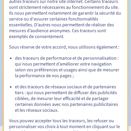
autres traceurs sur notre site internet. Certains traceurs
sont strictement nécessaires au fonctionnement du site.
Entre 1 et 10 ans
Durée de renouvellement
Ils nous permettent notamment de garantir la sécurité du
service ou d'assurer certaines fonctionnalités
essentielles. D’autres nous permettent de réaliser des
mesures d’audience anonymes. Ces traceurs sont
30 jours
Période de rédemption
exemptés de consentement.
Sous réserve de votre accord, nous utilisons également :
des traceurs de performance et de personnalisation :
Notifications automatiques :
qui nous permettent d’améliorer votre navigation
E-mails d'avertissement :
60, 30, 15, 7 et 3 jours avant la
selon vos préférences et usages ainsi que de mesurer
date d'échéance
la performance de nos pages ;
E-mail le jour de l'expiration
pour notification de la
et des traceurs de réseaux sociaux et de partenaires
suspension du nom de domaine
tiers : qui nous permettent de diffuser des publicités
ciblées, de mesurer leur efficacité et de partager
E-mail après la période de grâce de rédemption
pour
certaines données avec nos partenaires publicitaires
notification de la suppression du nom de domaine
et les réseaux sociaux.
Vous pouvez accepter tous les traceurs, les refuser ou
personnaliser vos choix à tout moment en cliquant sur le