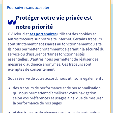
Poursuivre sans accepter
Conditions d'éligibilité
Protéger votre vie privée est
notre priorité
Qui peut enregistrer un .store ?
OVHcloud et
ses partenaires
utilisent des cookies et
Ouvert à toutes les personnes physiques ou morales, sans
autres traceurs sur notre site internet. Certains traceurs
restriction géographique.
sont strictement nécessaires au fonctionnement du site.
Ils nous permettent notamment de garantir la sécurité du
Règles de gestion et notifications
service ou d'assurer certaines fonctionnalités
essentielles. D’autres nous permettent de réaliser des
Entre 1 et 10 ans
Durée de réservation
mesures d’audience anonymes. Ces traceurs sont
exemptés de consentement.
Sous réserve de votre accord, nous utilisons également :
Entre 1 et 10 ans
Durée de renouvellement
des traceurs de performance et de personnalisation :
qui nous permettent d’améliorer votre navigation
selon vos préférences et usages ainsi que de mesurer
la performance de nos pages ;
30 jours
Période de rédemption
et des traceurs de réseaux sociaux et de partenaires