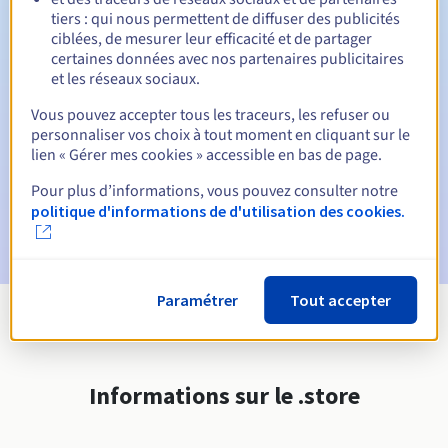
tiers : qui nous permettent de diffuser des publicités
ciblées, de mesurer leur efficacité et de partager
Notifications automatiques :
certaines données avec nos partenaires publicitaires
et les réseaux sociaux.
E-mails d'avertissement :
60, 30, 15, 7 et 3 jours avant la
date d'échéance
Vous pouvez accepter tous les traceurs, les refuser ou
personnaliser vos choix à tout moment en cliquant sur le
E-mail le jour de l'expiration
pour notification de la
lien « Gérer mes cookies » accessible en bas de page.
suspension du nom de domaine
Pour plus d’informations, vous pouvez consulter notre
E-mail après la période de grâce de rédemption
pour
politique d'informations de d'utilisation des cookies.
notification de la suppression du nom de domaine
Paramétrer
Tout accepter
Voir toutes les extensions
Informations sur le .store