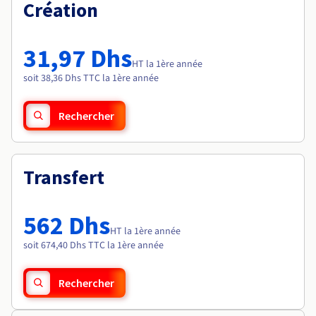
Documentation
Création
Tarifs
Roadmap & Changelog
Disponibilités par régions
Roadmap & Changelog
Documentation
31,97 Dhs
Roadmap & Changelog
HT la 1ère année
soit 38,36 Dhs TTC la 1ère année
Rechercher
Transfert
562 Dhs
HT la 1ère année
soit 674,40 Dhs TTC la 1ère année
Rechercher