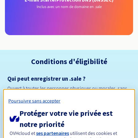
Inclus avec un nom de domaine en .sale
Conditions d'éligibilité
Qui peut enregistrer un .sale ?
Ouvert à toutes les personnes physiques ou morales, sans
restriction géographique.
Poursuivre sans accepter
Règles de gestion et notifications
Protéger votre vie privée est
notre priorité
Entre 1 et 10 ans
Durée de réservation
OVHcloud et
ses partenaires
utilisent des cookies et