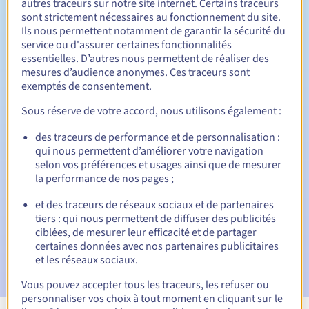
autres traceurs sur notre site internet. Certains traceurs
sont strictement nécessaires au fonctionnement du site.
Entre 1 et 10 ans
Durée de renouvellement
Ils nous permettent notamment de garantir la sécurité du
service ou d'assurer certaines fonctionnalités
essentielles. D’autres nous permettent de réaliser des
mesures d’audience anonymes. Ces traceurs sont
30 jours
Période de rédemption
exemptés de consentement.
Sous réserve de votre accord, nous utilisons également :
des traceurs de performance et de personnalisation :
Notifications automatiques :
qui nous permettent d’améliorer votre navigation
E-mails d'avertissement :
60, 30, 15, 7 et 3 jours avant la
selon vos préférences et usages ainsi que de mesurer
date d'échéance
la performance de nos pages ;
E-mail le jour de l'expiration
pour notification de la
et des traceurs de réseaux sociaux et de partenaires
suspension du nom de domaine
tiers : qui nous permettent de diffuser des publicités
ciblées, de mesurer leur efficacité et de partager
E-mail après la période de grâce de rédemption
pour
certaines données avec nos partenaires publicitaires
notification de la suppression du nom de domaine
et les réseaux sociaux.
Vous pouvez accepter tous les traceurs, les refuser ou
personnaliser vos choix à tout moment en cliquant sur le