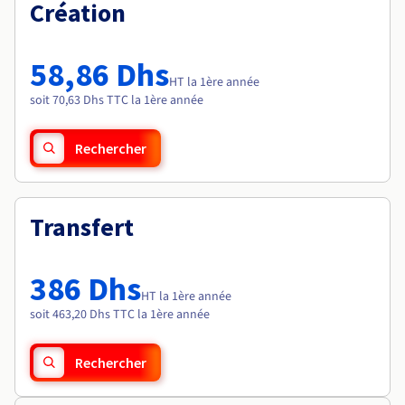
Documentation
Création
Tarifs
Roadmap & Changelog
Disponibilités par régions
Roadmap & Changelog
Documentation
58,86 Dhs
Roadmap & Changelog
HT la 1ère année
soit 70,63 Dhs TTC la 1ère année
Rechercher
Transfert
386 Dhs
HT la 1ère année
soit 463,20 Dhs TTC la 1ère année
Rechercher