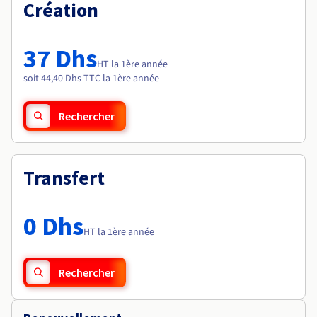
Documentation
Création
Tarifs
Roadmap & Changelog
Disponibilités par régions
Roadmap & Changelog
Documentation
37 Dhs
Roadmap & Changelog
HT la 1ère année
soit 44,40 Dhs TTC la 1ère année
Rechercher
Transfert
0 Dhs
HT la 1ère année
Rechercher