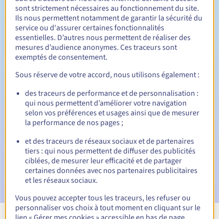
sont strictement nécessaires au fonctionnement du site.
Entre 1 et 10 ans
Durée de renouvellement
Ils nous permettent notamment de garantir la sécurité du
service ou d'assurer certaines fonctionnalités
essentielles. D’autres nous permettent de réaliser des
mesures d’audience anonymes. Ces traceurs sont
Période de rédemption
exemptés de consentement.
Sous réserve de votre accord, nous utilisons également :
Notifications automatiques :
des traceurs de performance et de personnalisation :
qui nous permettent d’améliorer votre navigation
E-mails d'avertissement :
60, 30, 15, 7 et 3 jours avant la
selon vos préférences et usages ainsi que de mesurer
date d'échéance
la performance de nos pages ;
E-mail le jour de l'expiration
pour notification de la
et des traceurs de réseaux sociaux et de partenaires
suspension du nom de domaine
tiers : qui nous permettent de diffuser des publicités
ciblées, de mesurer leur efficacité et de partager
E-mail après la période de grâce de rédemption
pour
certaines données avec nos partenaires publicitaires
notification de la suppression du nom de domaine
et les réseaux sociaux.
Vous pouvez accepter tous les traceurs, les refuser ou
personnaliser vos choix à tout moment en cliquant sur le
lien « Gérer mes cookies » accessible en bas de page.