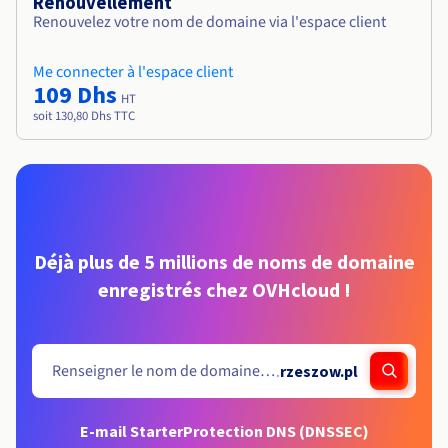
Renouvellement
Renouvelez votre nom de domaine via l'espace client
Me connecter à l'espace client
109 Dhs
HT
soit 130,80 Dhs TTC
Déjà plus de 5 millions de noms de domaine
enregistrés chez OVHcloud !
.
rzeszow.pl
E-mail Starter
Protection DNS (DNSSEC)