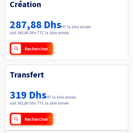
Documentation
Création
Tarifs
Roadmap & Changelog
Disponibilités par régions
Roadmap & Changelog
Documentation
287,88 Dhs
Roadmap & Changelog
HT la 1ère année
soit 345,46 Dhs TTC la 1ère année
Rechercher
Transfert
319 Dhs
HT la 1ère année
soit 382,80 Dhs TTC la 1ère année
Rechercher