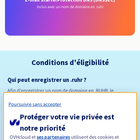
Inclus avec un nom de domaine en .ruhr
Conditions d'éligibilité
Qui peut enregistrer un .ruhr ?
Afin d'enregistrer un nom de domaine en .RUHR, le
propriétaire ou l'administrateur du domaine devra
Poursuivre sans accepter
disposer d'une adresse en Allemagne.
Règles de gestion et notifications
Protéger votre vie privée est
notre priorité
Entre 1 et 10 ans
Durée de réservation
OVHcloud et
ses partenaires
utilisent des cookies et