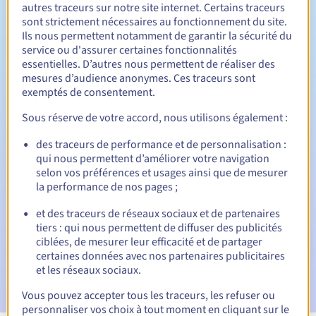
autres traceurs sur notre site internet. Certains traceurs
sont strictement nécessaires au fonctionnement du site.
Entre 1 et 10 ans
Durée de renouvellement
Ils nous permettent notamment de garantir la sécurité du
service ou d'assurer certaines fonctionnalités
essentielles. D’autres nous permettent de réaliser des
mesures d’audience anonymes. Ces traceurs sont
30 jours
exemptés de consentement.
Période de rédemption
Sous réserve de votre accord, nous utilisons également :
des traceurs de performance et de personnalisation :
Notifications automatiques :
qui nous permettent d’améliorer votre navigation
selon vos préférences et usages ainsi que de mesurer
E-mails d'avertissement :
60, 30, 15, 7 et 3 jours avant la
date d'échéance
la performance de nos pages ;
et des traceurs de réseaux sociaux et de partenaires
E-mail le jour de l'expiration
pour notification de la
tiers : qui nous permettent de diffuser des publicités
suspension du nom de domaine
ciblées, de mesurer leur efficacité et de partager
certaines données avec nos partenaires publicitaires
E-mail après la période de grâce de rédemption
pour
et les réseaux sociaux.
notification de la suppression du nom de domaine
Vous pouvez accepter tous les traceurs, les refuser ou
personnaliser vos choix à tout moment en cliquant sur le