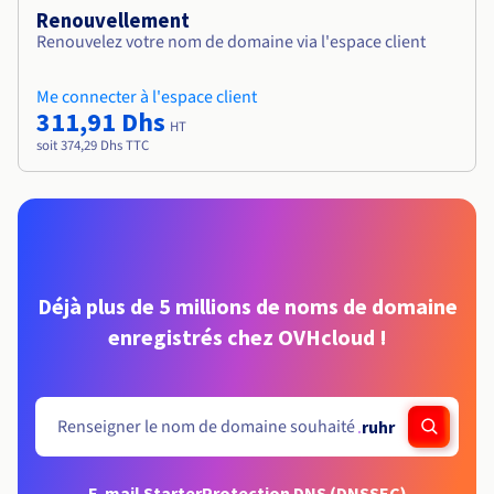
Renouvellement
Renouvelez votre nom de domaine via l'espace client
Me connecter à l'espace client
311,91 Dhs
HT
soit 374,29 Dhs TTC
Déjà plus de 5 millions de noms de domaine
enregistrés chez OVHcloud !
.
ruhr
E-mail Starter
Protection DNS (DNSSEC)