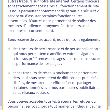
autres traceurs sur notre site internet. Certains traceurs
sont strictement nécessaires au fonctionnement du site.
Entre 1 et 10 ans
Durée de renouvellement
Ils nous permettent notamment de garantir la sécurité du
service ou d'assurer certaines fonctionnalités
essentielles. D’autres nous permettent de réaliser des
mesures d’audience anonymes. Ces traceurs sont
30 jours
Période de rédemption
exemptés de consentement.
Sous réserve de votre accord, nous utilisons également :
des traceurs de performance et de personnalisation :
Notifications automatiques :
qui nous permettent d’améliorer votre navigation
E-mails d'avertissement :
60, 30, 15, 7 et 3 jours avant la
selon vos préférences et usages ainsi que de mesurer
date d'échéance
la performance de nos pages ;
E-mail le jour de l'expiration
pour notification de la
et des traceurs de réseaux sociaux et de partenaires
suspension du nom de domaine
tiers : qui nous permettent de diffuser des publicités
ciblées, de mesurer leur efficacité et de partager
E-mail après la période de grâce de rédemption
pour
certaines données avec nos partenaires publicitaires
notification de la suppression du nom de domaine
et les réseaux sociaux.
Vous pouvez accepter tous les traceurs, les refuser ou
personnaliser vos choix à tout moment en cliquant sur le