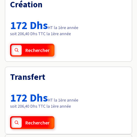
Documentation
Création
Tarifs
Roadmap & Changelog
Disponibilités par régions
Roadmap & Changelog
Documentation
172 Dhs
Roadmap & Changelog
HT la 1ère année
soit 206,40 Dhs TTC la 1ère année
Rechercher
Transfert
172 Dhs
HT la 1ère année
soit 206,40 Dhs TTC la 1ère année
Rechercher