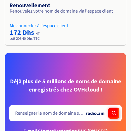
Renouvellement
Renouvelez votre nom de domaine via l'espace client
Me connecter à l'espace client
172 Dhs
HT
soit 206,40 Dhs TTC
Déjà plus de 5 millions de noms de domaine
enregistrés chez OVHcloud !
.
radio.am
E-mail Starter
Protection DNS (DNSSEC)