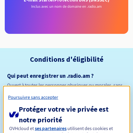
Inclus avec un nom de domaine en .radio.am
Conditions d'éligibilité
Qui peut enregistrer un .radio.am ?
Ouvert à toutes les personnes physiques ou morales, sans
restriction géographique.
Poursuivre sans accepter
Règles de gestion et notifications
Protéger votre vie privée est
notre priorité
Entre 1 et 10 ans
Durée de réservation
OVHcloud et
ses partenaires
utilisent des cookies et