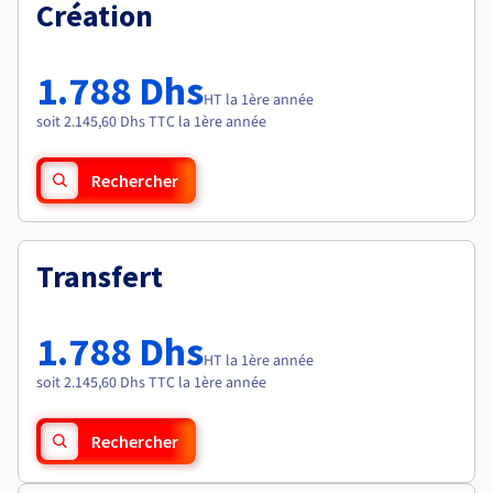
Documentation
Création
Tarifs
Roadmap & Changelog
Disponibilités par régions
Roadmap & Changelog
Documentation
1.788 Dhs
Roadmap & Changelog
HT la 1ère année
soit 2.145,60 Dhs TTC la 1ère année
Rechercher
Transfert
1.788 Dhs
HT la 1ère année
soit 2.145,60 Dhs TTC la 1ère année
Rechercher