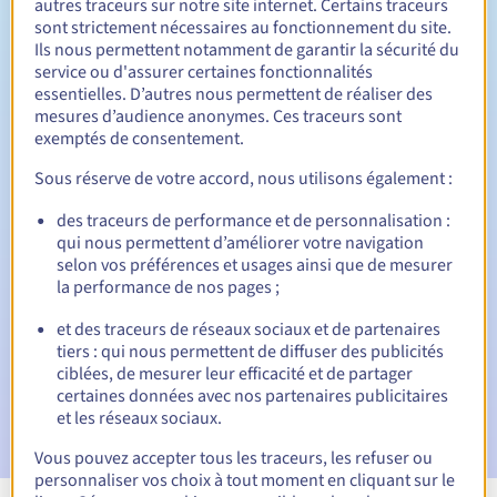
autres traceurs sur notre site internet. Certains traceurs
sont strictement nécessaires au fonctionnement du site.
Entre 1 et 9 ans
Durée de renouvellement
Ils nous permettent notamment de garantir la sécurité du
service ou d'assurer certaines fonctionnalités
essentielles. D’autres nous permettent de réaliser des
mesures d’audience anonymes. Ces traceurs sont
30 jours
Période de rédemption
exemptés de consentement.
Sous réserve de votre accord, nous utilisons également :
des traceurs de performance et de personnalisation :
Notifications automatiques :
qui nous permettent d’améliorer votre navigation
E-mails d'avertissement :
60, 30, 15, 7 et 3 jours avant la
selon vos préférences et usages ainsi que de mesurer
date d'échéance
la performance de nos pages ;
E-mail le jour de l'expiration
pour notification de la
et des traceurs de réseaux sociaux et de partenaires
suspension du nom de domaine
tiers : qui nous permettent de diffuser des publicités
ciblées, de mesurer leur efficacité et de partager
E-mail après la période de grâce de rédemption
pour
certaines données avec nos partenaires publicitaires
notification de la suppression du nom de domaine
et les réseaux sociaux.
Vous pouvez accepter tous les traceurs, les refuser ou
personnaliser vos choix à tout moment en cliquant sur le