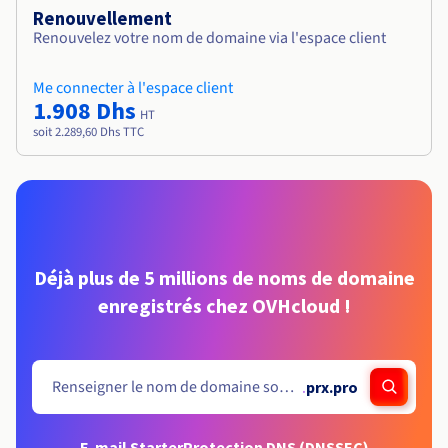
Renouvellement
Renouvelez votre nom de domaine via l'espace client
Me connecter à l'espace client
1.908 Dhs
HT
soit 2.289,60 Dhs TTC
Déjà plus de 5 millions de noms de domaine
enregistrés chez OVHcloud !
.
prx.pro
E-mail Starter
Protection DNS (DNSSEC)