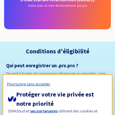
Inclus avec un nom de domaine en .prx.pro
Conditions d'éligibilité
Qui peut enregistrer un .prx.pro ?
Ouvert à toutes les personnes physiques ou morales, sans
restriction géographique.
Poursuivre sans accepter
Règles de gestion et notifications
Protéger votre vie privée est
notre priorité
Entre 1 et 10 ans
Durée de réservation
OVHcloud et
ses partenaires
utilisent des cookies et