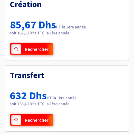
Documentation
Création
Tarifs
Roadmap & Changelog
Disponibilités par régions
Roadmap & Changelog
Documentation
85,67 Dhs
Roadmap & Changelog
HT la 1ère année
soit 102,80 Dhs TTC la 1ère année
Rechercher
Transfert
632 Dhs
HT la 1ère année
soit 758,40 Dhs TTC la 1ère année
Rechercher