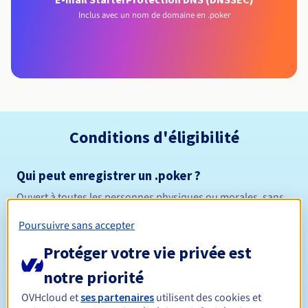
Inclus avec un nom de domaine en .poker
Conditions d'éligibilité
Qui peut enregistrer un .poker ?
Ouvert à toutes les personnes physiques ou morales, sans
restriction géographique.
Poursuivre sans accepter
Règles de gestion et notifications
Protéger votre vie privée est
notre priorité
Entre 1 et 10 ans
Durée de réservation
OVHcloud et
ses partenaires
utilisent des cookies et