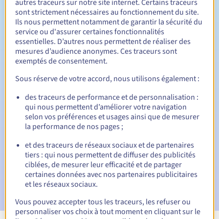
autres traceurs sur notre site internet. Certains traceurs
sont strictement nécessaires au fonctionnement du site.
Entre 1 et 10 ans
Durée de renouvellement
Ils nous permettent notamment de garantir la sécurité du
service ou d'assurer certaines fonctionnalités
essentielles. D’autres nous permettent de réaliser des
mesures d’audience anonymes. Ces traceurs sont
30 jours
Période de rédemption
exemptés de consentement.
Sous réserve de votre accord, nous utilisons également :
des traceurs de performance et de personnalisation :
Notifications automatiques :
qui nous permettent d’améliorer votre navigation
E-mails d'avertissement :
60, 30, 15, 7 et 3 jours avant la
selon vos préférences et usages ainsi que de mesurer
date d'échéance
la performance de nos pages ;
E-mail le jour de l'expiration
pour notification de la
et des traceurs de réseaux sociaux et de partenaires
suspension du nom de domaine
tiers : qui nous permettent de diffuser des publicités
ciblées, de mesurer leur efficacité et de partager
E-mail après la période de grâce de rédemption
pour
certaines données avec nos partenaires publicitaires
notification de la suppression du nom de domaine
et les réseaux sociaux.
Vous pouvez accepter tous les traceurs, les refuser ou
personnaliser vos choix à tout moment en cliquant sur le