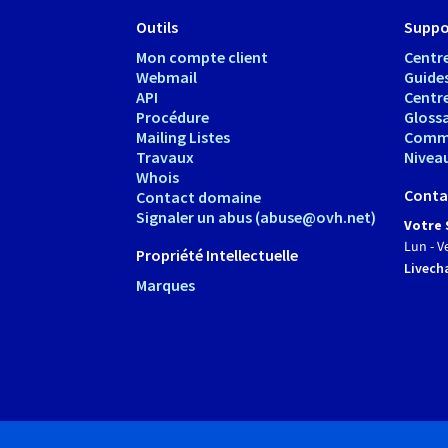
Outils
Suppo
Mon compte client
Centre
Webmail
Guide
API
Centr
Procédure
Glossa
Mailing Listes
Comm
Travaux
Nivea
Whois
Conta
Contact domaine
Signaler un abus (abuse@ovh.net)
Votre 
Lun - V
Propriété Intellectuelle
Livech
Marques