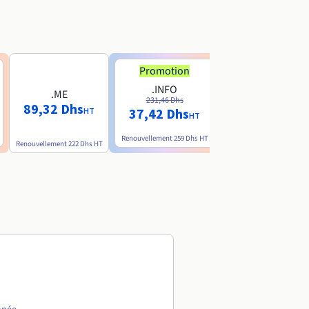
Promotion
.INFO
.ME
.AI
231,46 Dhs
89,32 Dhs
774 Dhs
37,42 Dhs
HT
HT
HT
Renouvellement
259 Dhs
HT
Renouvellement
222 Dhs
HT
Renouvellement
1.308 Dhs