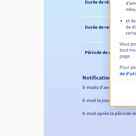
Durée de réservation
d’amé
mesu
et de
de di
Durée de renouvelleme
certa
Vous pou
tout mom
Période de rédemption
page.
Pour pl
de d'ut
Notifications automati
E-mails d'avertissement 
E-mail le jour de l'expira
E-mail après la période 