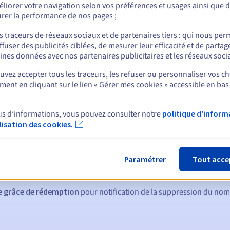
liorer votre navigation selon vos préférences et usages ainsi que 
rer la performance de nos pages ;
s traceurs de réseaux sociaux et de partenaires tiers : qui nous per
ffuser des publicités ciblées, de mesurer leur efficacité et de partag
nt
ines données avec nos partenaires publicitaires et les réseaux soci
vez accepter tous les traceurs, les refuser ou personnaliser vos ch
ent en cliquant sur le lien « Gérer mes cookies » accessible en bas
us d’informations, vous pouvez consulter notre
politique d'inform
ilisation des cookies.
ques :
:
60, 30, 15, 7 et 3 jours avant la date d'échéance
Paramétrer
Tout acce
tion
pour notification de la suspension du nom de domaine
de grâce de rédemption
pour notification de la suppression du no