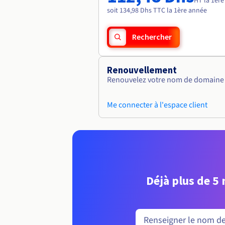
HT la 1èr
soit 134,98 Dhs TTC la 1ère année
Rechercher
Renouvellement
Renouvelez votre nom de domaine v
Me connecter à l'espace client
Déjà plus de 5