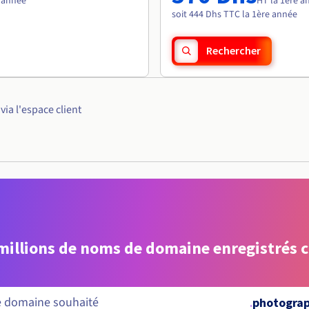
e année
HT la 1ère a
soit 444 Dhs TTC la 1ère année
Rechercher
ia l'espace client
 millions de noms de domaine enregistrés 
.
photogra