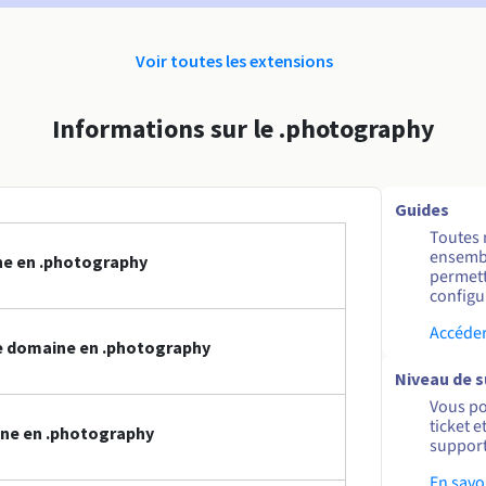
Voir toutes les extensions
Informations sur le .photography
Guides
Toutes 
ensembl
ne en .photography
permett
configur
Accéder
e domaine en .photography
Niveau de 
Vous po
ticket 
ine en .photography
support
En savo