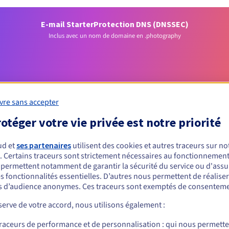
E-mail Starter
Protection DNS (DNSSEC)
Inclus avec un nom de domaine en .photography
vre sans accepter
otéger votre vie privée est notre priorité
Conditions d'éligibilité
ud et
ses partenaires
utilisent des cookies et autres traceurs sur not
. Certains traceurs sont strictement nécessaires au fonctionnement 
s permettent notamment de garantir la sécurité du service ou d'assu
 un .photography ?
s fonctionnalités essentielles. D’autres nous permettent de réalise
nnes physiques ou morales, sans restriction géographique.
 d’audience anonymes. Ces traceurs sont exemptés de consenteme
erve de votre accord, nous utilisons également :
Règles de gestion et notifications
traceurs de performance et de personnalisation : qui nous permett