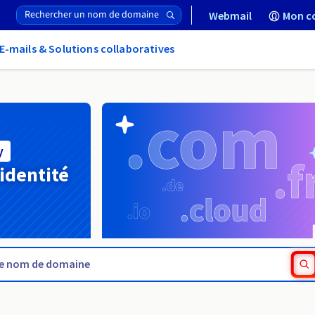
Webmail
Mon c
E-mails & Solutions collaboratives
y
 identité