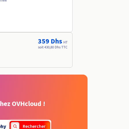
nnée
359 Dhs
HT
soit 430,80 Dhs TTC
chez OVHcloud !
phy
Rechercher