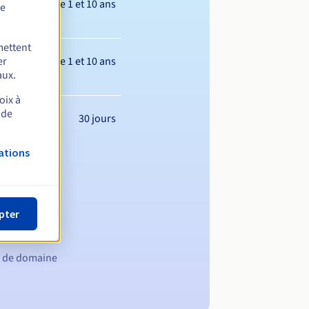
Entre 1 et 10 ans
de
mettent
Entre 1 et 10 ans
er
aux.
oix à
 de
30 jours
ations
pter
m de domaine