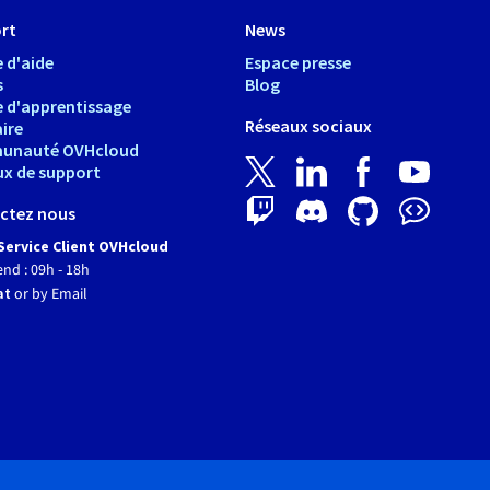
rt
News
 d'aide
Espace presse
s
Blog
e d'apprentissage
Réseaux sociaux
ire
unauté OVHcloud
ux de support
ctez nous
Service Client OVHcloud
end : 09h - 18h
at
or by Email