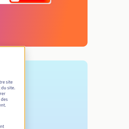
re site
du site.
rer
r des
nt.
ent