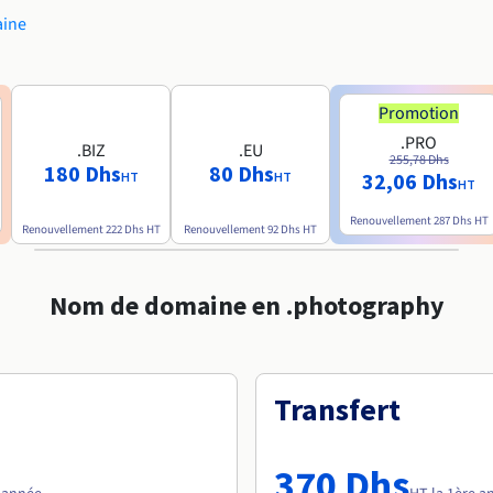
aine
Promotion
.PRO
.BIZ
.EU
255,78 Dhs
180 Dhs
80 Dhs
32,06 Dhs
HT
HT
HT
Renouvellement
287 Dhs
HT
Renouvellement
222 Dhs
HT
Renouvellement
92 Dhs
HT
Nom de domaine en .photography
Transfert
370 Dhs