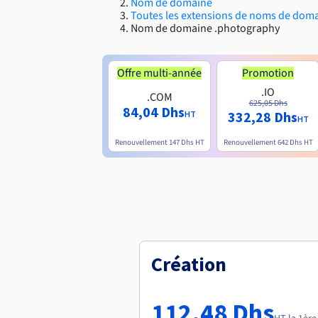
Nom de domaine
Toutes les extensions de noms de dom
Nom de domaine .photography
Offre multi-année
Promotion
.IO
.COM
625,05 Dhs
84,04 Dhs
332,28 Dhs
HT
HT
Renouvellement
147 Dhs
HT
Renouvellement
642 Dhs
HT
Création
112,48 Dhs