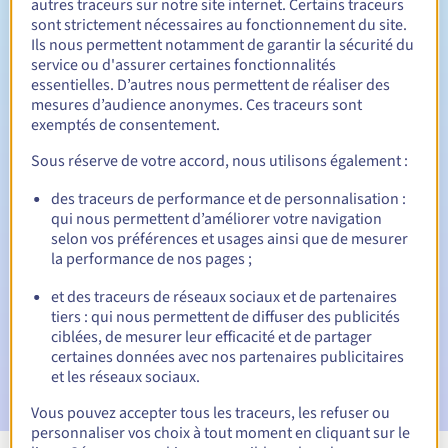
autres traceurs sur notre site internet. Certains traceurs
sont strictement nécessaires au fonctionnement du site.
Entre 1 et 10 ans
Durée de renouvellement
Ils nous permettent notamment de garantir la sécurité du
service ou d'assurer certaines fonctionnalités
essentielles. D’autres nous permettent de réaliser des
mesures d’audience anonymes. Ces traceurs sont
30 jours
Période de rédemption
exemptés de consentement.
Sous réserve de votre accord, nous utilisons également :
des traceurs de performance et de personnalisation :
Notifications automatiques :
qui nous permettent d’améliorer votre navigation
E-mails d'avertissement :
60, 30, 15, 7 et 3 jours avant la
selon vos préférences et usages ainsi que de mesurer
date d'échéance
la performance de nos pages ;
E-mail le jour de l'expiration
pour notification de la
et des traceurs de réseaux sociaux et de partenaires
suspension du nom de domaine
tiers : qui nous permettent de diffuser des publicités
ciblées, de mesurer leur efficacité et de partager
E-mail après la période de grâce de rédemption
pour
certaines données avec nos partenaires publicitaires
notification de la suppression du nom de domaine
et les réseaux sociaux.
Vous pouvez accepter tous les traceurs, les refuser ou
personnaliser vos choix à tout moment en cliquant sur le