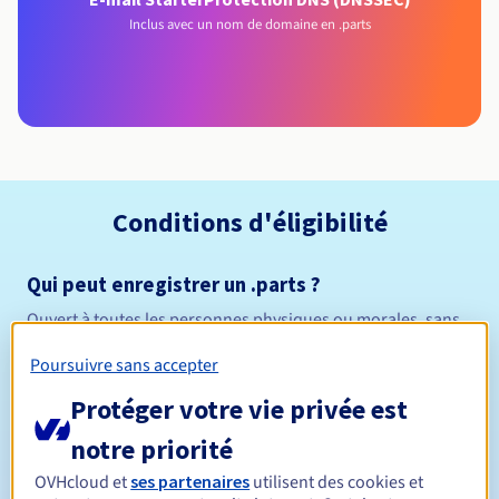
Inclus avec un nom de domaine en .parts
Conditions d'éligibilité
Qui peut enregistrer un .parts ?
Ouvert à toutes les personnes physiques ou morales, sans
restriction géographique.
Poursuivre sans accepter
Règles de gestion et notifications
Protéger votre vie privée est
notre priorité
Entre 1 et 10 ans
Durée de réservation
OVHcloud et
ses partenaires
utilisent des cookies et