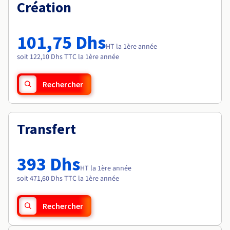
Documentation
Création
Tarifs
Roadmap & Changelog
Disponibilités par régions
Roadmap & Changelog
Documentation
101,75 Dhs
Roadmap & Changelog
HT la 1ère année
soit 122,10 Dhs TTC la 1ère année
Rechercher
Transfert
393 Dhs
HT la 1ère année
soit 471,60 Dhs TTC la 1ère année
Rechercher