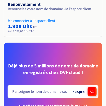
Renouvellement
Renouvelez votre nom de domaine via l'espace client
Me connecter à l'espace client
1.908 Dhs
HT
soit 2.289,60 Dhs TTC
Déjà plus de 5 millions de noms de domaine
enregistrés chez OVHcloud !
.
nur.pro
E-mail Starter
Protection DNS (DNSSEC)