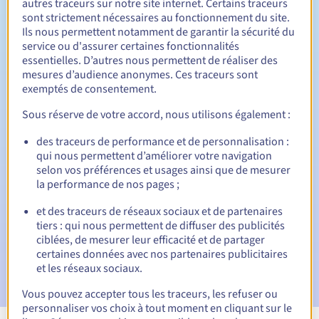
autres traceurs sur notre site internet. Certains traceurs
sont strictement nécessaires au fonctionnement du site.
Entre 1 et 9 ans
Durée de renouvellement
Ils nous permettent notamment de garantir la sécurité du
service ou d'assurer certaines fonctionnalités
essentielles. D’autres nous permettent de réaliser des
mesures d’audience anonymes. Ces traceurs sont
30 jours
Période de rédemption
exemptés de consentement.
Sous réserve de votre accord, nous utilisons également :
des traceurs de performance et de personnalisation :
Notifications automatiques :
qui nous permettent d’améliorer votre navigation
E-mails d'avertissement :
60, 30, 15, 7 et 3 jours avant la
selon vos préférences et usages ainsi que de mesurer
date d'échéance
la performance de nos pages ;
E-mail le jour de l'expiration
pour notification de la
et des traceurs de réseaux sociaux et de partenaires
suspension du nom de domaine
tiers : qui nous permettent de diffuser des publicités
ciblées, de mesurer leur efficacité et de partager
E-mail après la période de grâce de rédemption
pour
certaines données avec nos partenaires publicitaires
notification de la suppression du nom de domaine
et les réseaux sociaux.
Vous pouvez accepter tous les traceurs, les refuser ou
personnaliser vos choix à tout moment en cliquant sur le