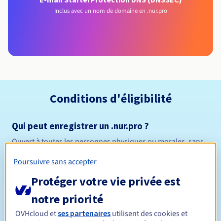
Inclus avec un nom de domaine en .nur.pro
Conditions d'éligibilité
Qui peut enregistrer un .nur.pro ?
Ouvert à toutes les personnes physiques ou morales, sans
restriction géographique.
Poursuivre sans accepter
Règles de gestion et notifications
Protéger votre vie privée est
notre priorité
Entre 1 et 10 ans
Durée de réservation
OVHcloud et
ses partenaires
utilisent des cookies et