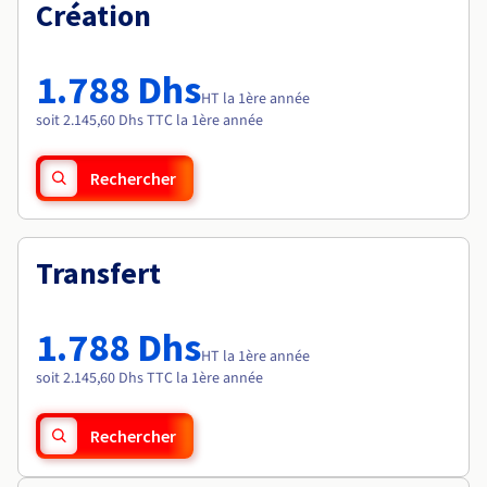
Documentation
Création
Tarifs
Roadmap & Changelog
Disponibilités par régions
Roadmap & Changelog
Documentation
1.788 Dhs
Roadmap & Changelog
HT la 1ère année
soit 2.145,60 Dhs TTC la 1ère année
Rechercher
Transfert
1.788 Dhs
HT la 1ère année
soit 2.145,60 Dhs TTC la 1ère année
Rechercher