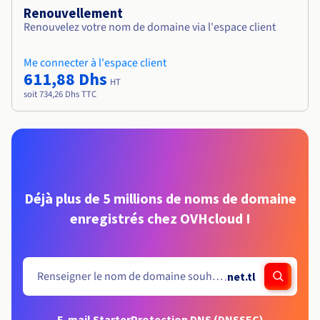
Renouvellement
Renouvelez votre nom de domaine via l'espace client
Me connecter à l'espace client
611,88 Dhs
HT
soit 734,26 Dhs TTC
Déjà plus de 5 millions de noms de domaine
enregistrés chez OVHcloud !
.
net.tl
E-mail Starter
Protection DNS (DNSSEC)