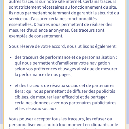
autres traceurs sur notre site internet. Certains traceurs
sont strictement nécessaires au fonctionnement du site.
Entre 1 et 5 ans
Durée de renouvellement
Ils nous permettent notamment de garantir la sécurité du
service ou d'assurer certaines fonctionnalités
essentielles. D’autres nous permettent de réaliser des
mesures d’audience anonymes. Ces traceurs sont
30 jours
Période de rédemption
exemptés de consentement.
Sous réserve de votre accord, nous utilisons également :
des traceurs de performance et de personnalisation :
Notifications automatiques :
qui nous permettent d’améliorer votre navigation
E-mails d'avertissement :
60, 30, 15, 7 et 3 jours avant la
selon vos préférences et usages ainsi que de mesurer
date d'échéance
la performance de nos pages ;
E-mail le jour de l'expiration
pour notification de la
et des traceurs de réseaux sociaux et de partenaires
suspension du nom de domaine
tiers : qui nous permettent de diffuser des publicités
ciblées, de mesurer leur efficacité et de partager
E-mail après la période de grâce de rédemption
pour
certaines données avec nos partenaires publicitaires
notification de la suppression du nom de domaine
et les réseaux sociaux.
Vous pouvez accepter tous les traceurs, les refuser ou
personnaliser vos choix à tout moment en cliquant sur le