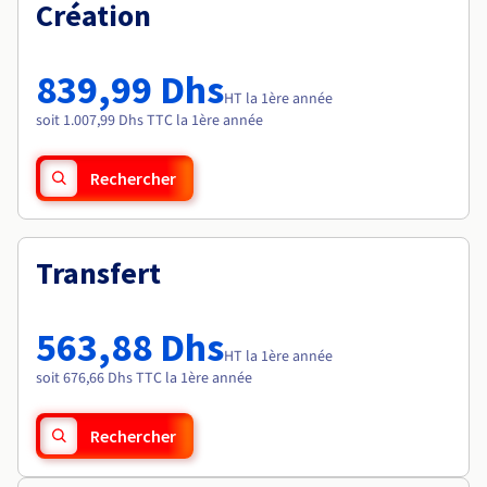
Documentation
Création
Tarifs
Roadmap & Changelog
Disponibilités par régions
Roadmap & Changelog
Documentation
839,99 Dhs
Roadmap & Changelog
HT la 1ère année
soit 1.007,99 Dhs TTC la 1ère année
Rechercher
Transfert
563,88 Dhs
HT la 1ère année
soit 676,66 Dhs TTC la 1ère année
Rechercher