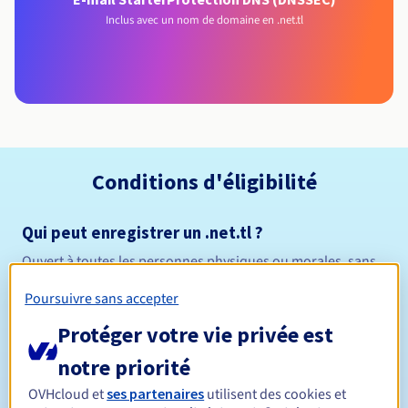
Inclus avec un nom de domaine en .net.tl
Conditions d'éligibilité
Qui peut enregistrer un .net.tl ?
Ouvert à toutes les personnes physiques ou morales, sans
restriction géographique.
Poursuivre sans accepter
Règles de gestion et notifications
Protéger votre vie privée est
notre priorité
Entre 1 et 5 ans
Durée de réservation
OVHcloud et
ses partenaires
utilisent des cookies et