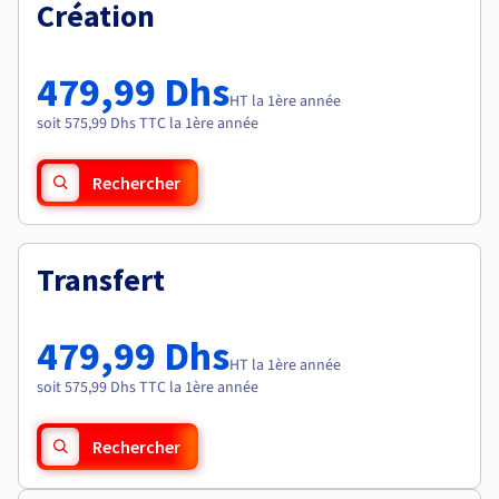
Documentation
Création
Tarifs
Roadmap & Changelog
Disponibilités par régions
Roadmap & Changelog
Documentation
479,99 Dhs
Roadmap & Changelog
HT la 1ère année
soit 575,99 Dhs TTC la 1ère année
Rechercher
Transfert
479,99 Dhs
HT la 1ère année
soit 575,99 Dhs TTC la 1ère année
Rechercher