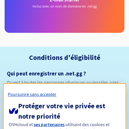
Inclus avec un nom de domaine en .net.gg
Conditions d'éligibilité
Qui peut enregistrer un .net.gg ?
Ouvert à toutes les personnes physiques ou morales, sans
restriction géographique.
Poursuivre sans accepter
Règles de gestion et notifications
Protéger votre vie privée est
notre priorité
Entre 1 et 10 ans
Durée de réservation
OVHcloud et
ses partenaires
utilisent des cookies et