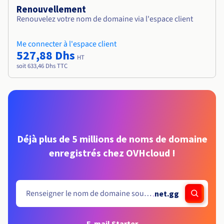
Renouvellement
Renouvelez votre nom de domaine via l'espace client
Me connecter à l'espace client
527,88 Dhs
HT
soit 633,46 Dhs TTC
Déjà plus de 5 millions de noms de domaine
enregistrés chez OVHcloud !
.
net.gg
E-mail Starter