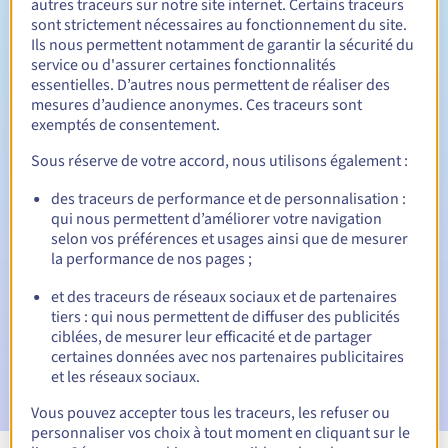
autres traceurs sur notre site internet. Certains traceurs
sont strictement nécessaires au fonctionnement du site.
Entre 1 et 9 ans
Durée de renouvellement
Ils nous permettent notamment de garantir la sécurité du
service ou d'assurer certaines fonctionnalités
essentielles. D’autres nous permettent de réaliser des
mesures d’audience anonymes. Ces traceurs sont
12 jours
Période de rédemption
exemptés de consentement.
Sous réserve de votre accord, nous utilisons également :
des traceurs de performance et de personnalisation :
Notifications automatiques :
qui nous permettent d’améliorer votre navigation
E-mails d'avertissement :
60, 30, 15, 7 et 3 jours avant la
selon vos préférences et usages ainsi que de mesurer
date d'échéance
la performance de nos pages ;
E-mail le jour de l'expiration
pour notification de la
et des traceurs de réseaux sociaux et de partenaires
suspension du nom de domaine
tiers : qui nous permettent de diffuser des publicités
ciblées, de mesurer leur efficacité et de partager
E-mail après la période de grâce de rédemption
pour
certaines données avec nos partenaires publicitaires
notification de la suppression du nom de domaine
et les réseaux sociaux.
Vous pouvez accepter tous les traceurs, les refuser ou
personnaliser vos choix à tout moment en cliquant sur le