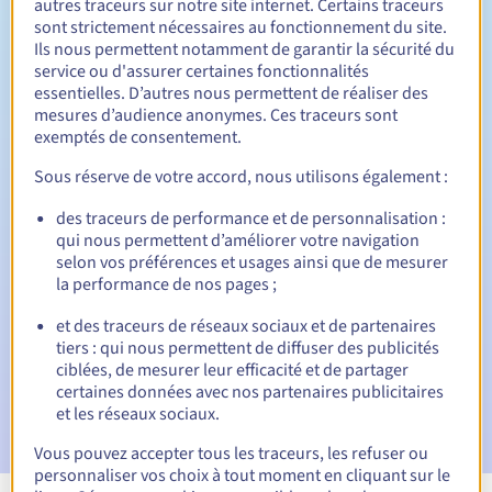
autres traceurs sur notre site internet. Certains traceurs
sont strictement nécessaires au fonctionnement du site.
Entre 1 et 10 ans
Durée de renouvellement
Ils nous permettent notamment de garantir la sécurité du
service ou d'assurer certaines fonctionnalités
essentielles. D’autres nous permettent de réaliser des
mesures d’audience anonymes. Ces traceurs sont
Période de rédemption
exemptés de consentement.
Sous réserve de votre accord, nous utilisons également :
des traceurs de performance et de personnalisation :
Notifications automatiques :
qui nous permettent d’améliorer votre navigation
E-mails d'avertissement :
60, 30, 15, 7 et 3 jours avant la
selon vos préférences et usages ainsi que de mesurer
date d'échéance
la performance de nos pages ;
E-mail le jour de l'expiration
pour notification de la
et des traceurs de réseaux sociaux et de partenaires
suspension du nom de domaine
tiers : qui nous permettent de diffuser des publicités
ciblées, de mesurer leur efficacité et de partager
E-mail après la période de grâce de rédemption
pour
certaines données avec nos partenaires publicitaires
notification de la suppression du nom de domaine
et les réseaux sociaux.
Vous pouvez accepter tous les traceurs, les refuser ou
personnaliser vos choix à tout moment en cliquant sur le