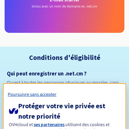
Inclus avec un nom de domaine en .net.cm
Conditions d'éligibilité
Qui peut enregistrer un .net.cm ?
Ouvert à toutes les personnes physiques ou morales, sans
restriction géographique.
Poursuivre sans accepter
Règles de gestion et notifications
Protéger votre vie privée est
notre priorité
Entre 1 et 10 ans
Durée de réservation
OVHcloud et
ses partenaires
utilisent des cookies et