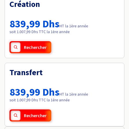
Documentation
Création
Tarifs
Roadmap & Changelog
Disponibilités par régions
Roadmap & Changelog
Documentation
839,99 Dhs
Roadmap & Changelog
HT la 1ère année
soit 1.007,99 Dhs TTC la 1ère année
Rechercher
Transfert
839,99 Dhs
HT la 1ère année
soit 1.007,99 Dhs TTC la 1ère année
Rechercher