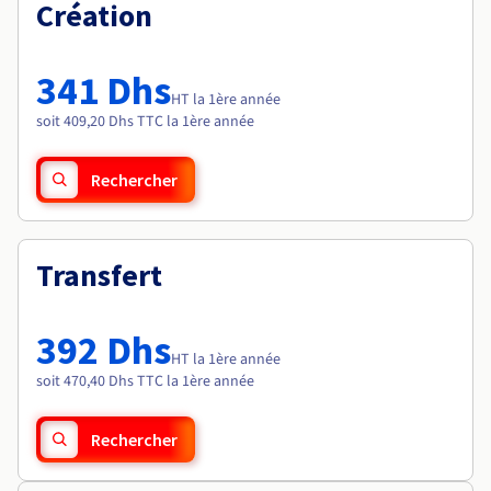
Documentation
Création
Tarifs
Roadmap & Changelog
Disponibilités par régions
Roadmap & Changelog
Documentation
341 Dhs
Roadmap & Changelog
HT la 1ère année
soit 409,20 Dhs TTC la 1ère année
Rechercher
Transfert
392 Dhs
HT la 1ère année
soit 470,40 Dhs TTC la 1ère année
Rechercher