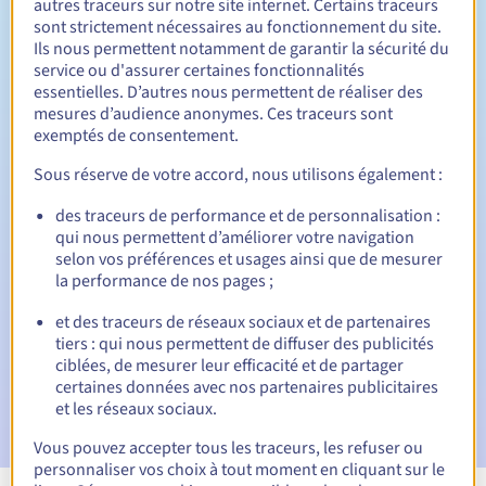
autres traceurs sur notre site internet. Certains traceurs
sont strictement nécessaires au fonctionnement du site.
Entre 1 et 10 ans
Durée de renouvellement
Ils nous permettent notamment de garantir la sécurité du
service ou d'assurer certaines fonctionnalités
essentielles. D’autres nous permettent de réaliser des
mesures d’audience anonymes. Ces traceurs sont
30 jours
Période de rédemption
exemptés de consentement.
Sous réserve de votre accord, nous utilisons également :
des traceurs de performance et de personnalisation :
Notifications automatiques :
qui nous permettent d’améliorer votre navigation
E-mails d'avertissement :
60, 30, 15, 7 et 3 jours avant la
selon vos préférences et usages ainsi que de mesurer
date d'échéance
la performance de nos pages ;
E-mail le jour de l'expiration
pour notification de la
et des traceurs de réseaux sociaux et de partenaires
suspension du nom de domaine
tiers : qui nous permettent de diffuser des publicités
ciblées, de mesurer leur efficacité et de partager
E-mail après la période de grâce de rédemption
pour
certaines données avec nos partenaires publicitaires
notification de la suppression du nom de domaine
et les réseaux sociaux.
Vous pouvez accepter tous les traceurs, les refuser ou
personnaliser vos choix à tout moment en cliquant sur le