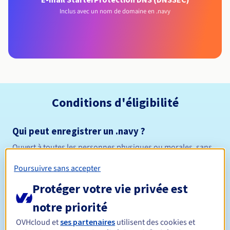
Inclus avec un nom de domaine en .navy
Conditions d'éligibilité
Qui peut enregistrer un .navy ?
Ouvert à toutes les personnes physiques ou morales, sans
restriction géographique.
Poursuivre sans accepter
Règles de gestion et notifications
Protéger votre vie privée est
notre priorité
Entre 1 et 10 ans
Durée de réservation
OVHcloud et
ses partenaires
utilisent des cookies et