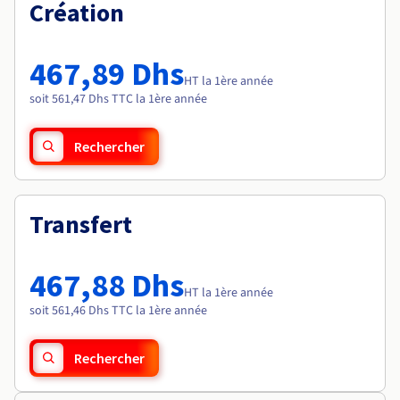
Documentation
Création
Tarifs
Roadmap & Changelog
Disponibilités par régions
Roadmap & Changelog
Documentation
467,89 Dhs
Roadmap & Changelog
HT la 1ère année
soit 561,47 Dhs TTC la 1ère année
Rechercher
Transfert
467,88 Dhs
HT la 1ère année
soit 561,46 Dhs TTC la 1ère année
Rechercher