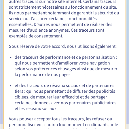
autres traceurs sur notre site internet. Certains traceurs
sont strictement nécessaires au fonctionnement du site.
Entre 1 et 10 ans
Durée de renouvellement
Ils nous permettent notamment de garantir la sécurité du
service ou d'assurer certaines fonctionnalités
essentielles. D’autres nous permettent de réaliser des
mesures d’audience anonymes. Ces traceurs sont
30 jours
Période de rédemption
exemptés de consentement.
Sous réserve de votre accord, nous utilisons également :
des traceurs de performance et de personnalisation :
Notifications automatiques :
qui nous permettent d’améliorer votre navigation
E-mails d'avertissement :
60, 30, 15, 7 et 3 jours avant la
selon vos préférences et usages ainsi que de mesurer
date d'échéance
la performance de nos pages ;
E-mail le jour de l'expiration
pour notification de la
et des traceurs de réseaux sociaux et de partenaires
suspension du nom de domaine
tiers : qui nous permettent de diffuser des publicités
ciblées, de mesurer leur efficacité et de partager
E-mail après la période de grâce de rédemption
pour
certaines données avec nos partenaires publicitaires
notification de la suppression du nom de domaine
et les réseaux sociaux.
Vous pouvez accepter tous les traceurs, les refuser ou
personnaliser vos choix à tout moment en cliquant sur le