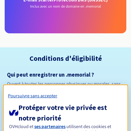
Inclus avec un nom de domaine en .memorial
Conditions d'éligibilité
Qui peut enregistrer un .memorial ?
Ouvert à toutes les personnes physiques ou morales, sans
restriction géographique.
Poursuivre sans accepter
Règles de gestion et notifications
Protéger votre vie privée est
notre priorité
Entre 1 et 10 ans
Durée de réservation
OVHcloud et
ses partenaires
utilisent des cookies et