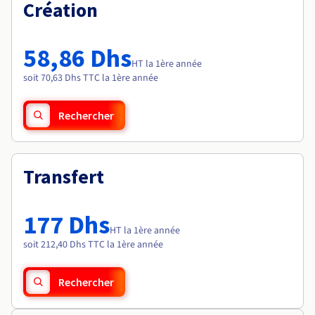
Documentation
Création
Tarifs
Roadmap & Changelog
Disponibilités par régions
Roadmap & Changelog
Documentation
58,86 Dhs
Roadmap & Changelog
HT la 1ère année
soit 70,63 Dhs TTC la 1ère année
Rechercher
Transfert
177 Dhs
HT la 1ère année
soit 212,40 Dhs TTC la 1ère année
Rechercher