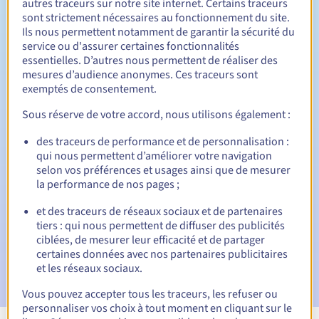
autres traceurs sur notre site internet. Certains traceurs
sont strictement nécessaires au fonctionnement du site.
Entre 1 et 10 ans
Durée de renouvellement
Ils nous permettent notamment de garantir la sécurité du
service ou d'assurer certaines fonctionnalités
essentielles. D’autres nous permettent de réaliser des
mesures d’audience anonymes. Ces traceurs sont
30 jours
Période de rédemption
exemptés de consentement.
Sous réserve de votre accord, nous utilisons également :
des traceurs de performance et de personnalisation :
Notifications automatiques :
qui nous permettent d’améliorer votre navigation
E-mails d'avertissement :
60, 30, 15, 7 et 3 jours avant la
selon vos préférences et usages ainsi que de mesurer
date d'échéance
la performance de nos pages ;
E-mail le jour de l'expiration
pour notification de la
et des traceurs de réseaux sociaux et de partenaires
suspension du nom de domaine
tiers : qui nous permettent de diffuser des publicités
ciblées, de mesurer leur efficacité et de partager
E-mail après la période de grâce de rédemption
pour
certaines données avec nos partenaires publicitaires
notification de la suppression du nom de domaine
et les réseaux sociaux.
Vous pouvez accepter tous les traceurs, les refuser ou
personnaliser vos choix à tout moment en cliquant sur le