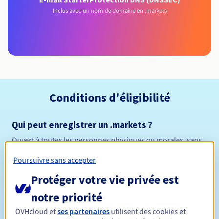
Inclus avec un nom de domaine en .markets
Conditions d'éligibilité
Qui peut enregistrer un .markets ?
Ouvert à toutes les personnes physiques ou morales, sans
restriction géographique.
Poursuivre sans accepter
Règles de gestion et notifications
Protéger votre vie privée est
notre priorité
Entre 1 et 10 ans
Durée de réservation
OVHcloud et
ses partenaires
utilisent des cookies et