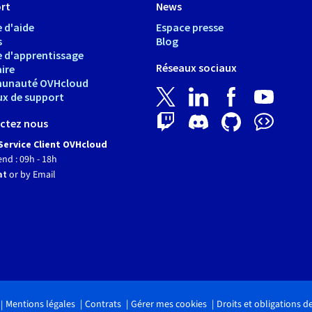
rt
News
 d'aide
Espace presse
s
Blog
e d'apprentissage
Réseaux sociaux
ire
unauté OVHcloud
ux de support
ctez nous
Service Client OVHcloud
end : 09h - 18h
at
or by Email
Mentions légales
Contrats
Gérer mes cookies
Droits et obligations 