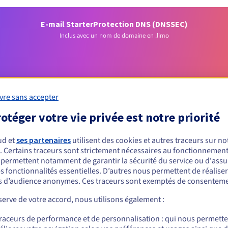
E-mail Starter
Protection DNS (DNSSEC)
Inclus avec un nom de domaine en .limo
vre sans accepter
otéger votre vie privée est notre priorité
Conditions d'éligibilité
ud et
ses partenaires
utilisent des cookies et autres traceurs sur not
. Certains traceurs sont strictement nécessaires au fonctionnement 
s permettent notamment de garantir la sécurité du service ou d'assu
un .limo ?
s fonctionnalités essentielles. D’autres nous permettent de réalise
 d’audience anonymes. Ces traceurs sont exemptés de consenteme
nnes physiques ou morales, sans restriction géographique.
erve de votre accord, nous utilisons également :
Règles de gestion et notifications
traceurs de performance et de personnalisation : qui nous permett