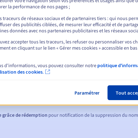
liorer votre navigation selon vos préférences et usages ainsi que 
rer la performance de nos pages ;
s traceurs de réseaux sociaux et de partenaires tiers : qui nous per
ffuser des publicités ciblées, de mesurer leur efficacité et de partag
nt
ines données avec nos partenaires publicitaires et les réseaux soci
vez accepter tous les traceurs, les refuser ou personnaliser vos ch
ent en cliquant sur le lien « Gérer mes cookies » accessible en bas
us d’informations, vous pouvez consulter notre
politique d'inform
ilisation des cookies.
ques :
:
60, 30, 15, 7 et 3 jours avant la date d'échéance
Paramétrer
Tout acce
tion
pour notification de la suspension du nom de domaine
de grâce de rédemption
pour notification de la suppression du no