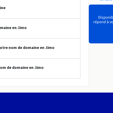
ine
Disponibl
répond à vo
maine en .limo
otre nom de domaine en .limo
nom de domaine en .limo