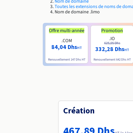
Nom de domaine
Toutes les extensions de noms de dom
Nom de domaine .limo
Offre multi-année
Promotion
.IO
.COM
625,05 Dhs
84,04 Dhs
332,28 Dhs
HT
HT
Renouvellement
147 Dhs
HT
Renouvellement
642 Dhs
HT
Création
467,89 Dhs