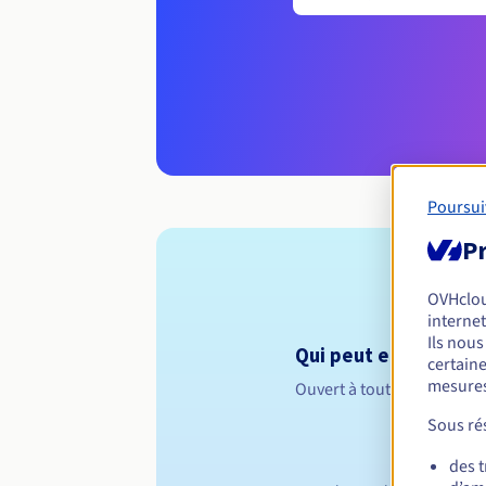
Poursui
Pr
OVHclo
internet
Ils nou
Qui peut enregistrer 
certaine
mesures
Ouvert à toutes les perso
Sous rés
des 