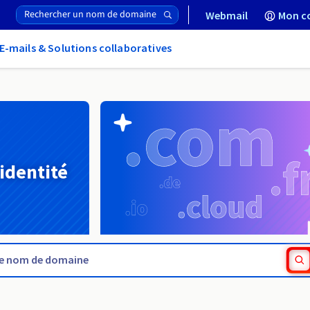
Webmail
Mon c
E-mails & Solutions collaboratives
 identité