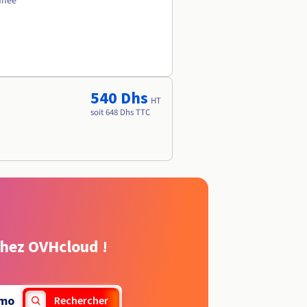
nnée
540 Dhs
HT
soit 648 Dhs TTC
chez OVHcloud !
imo
Rechercher