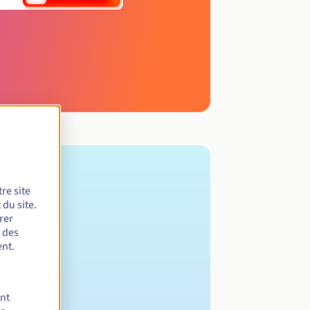
re site
du site.
rer
r des
nt.
ent