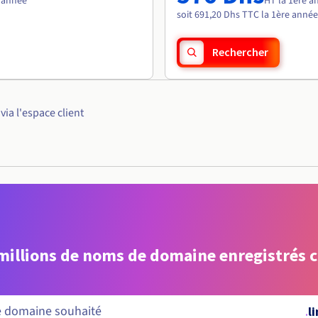
e année
HT la 1ère a
soit 691,20 Dhs TTC la 1ère année
Rechercher
ia l'espace client
 millions de noms de domaine enregistrés 
.
l