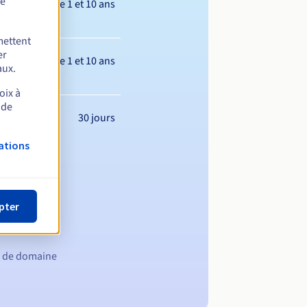
de
Entre 1 et 10 ans
mettent
er
Entre 1 et 10 ans
aux.
oix à
 de
30 jours
ations
pter
m de domaine