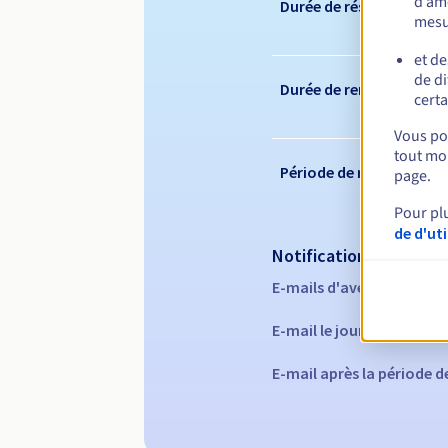
d’amé
Durée de réservation
mesu
et de
de di
Durée de renouvelleme
certa
Vous pou
tout mom
Période de rédemption
page.
Pour pl
de d'ut
Notifications automati
E-mails d'avertissement 
E-mail le jour de l'expira
E-mail après la période 