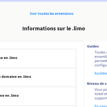
Voir toutes les extensions
Informations sur le .limo
Guides
Toutes 
ensembl
e en .limo
permett
configur
Accéder
 domaine en .limo
Niveau de 
Vous po
ticket 
ne en .limo
support
En savo