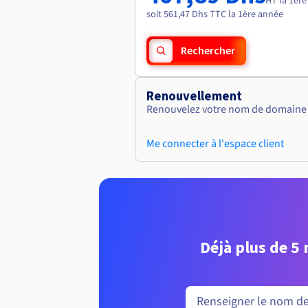
HT la 1èr
soit 561,47 Dhs TTC la 1ère année
Rechercher
Renouvellement
Renouvelez votre nom de domaine v
Me connecter à l'espace client
Déjà plus de 5