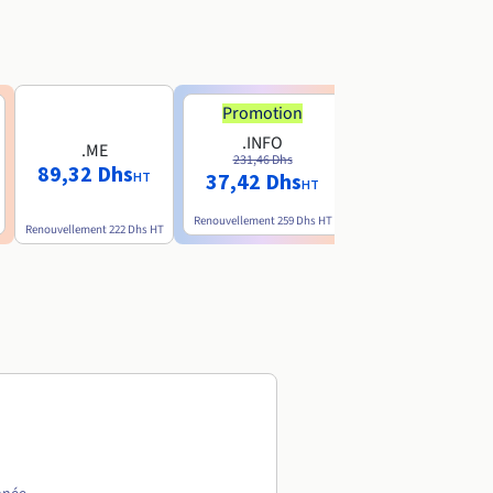
Promotion
.INFO
.ME
.AI
231,46 Dhs
89,32 Dhs
774 Dhs
37,42 Dhs
HT
HT
HT
Renouvellement
259 Dhs
HT
Renouvellement
222 Dhs
HT
Renouvellement
1.308 Dhs