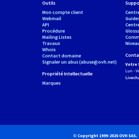
Outils
Suppo
Mon compte client
Centre
Webmail
Guide
API
Centr
Procédure
Glossa
Mailing Listes
Comm
Travaux
Nivea
Whois
Conta
Contact domaine
Signaler un abus (abuse@ovh.net)
Votre 
Lun - V
Propriété Intellectuelle
Livech
Marques
© Copyright 1999-2026 OVH SAS.