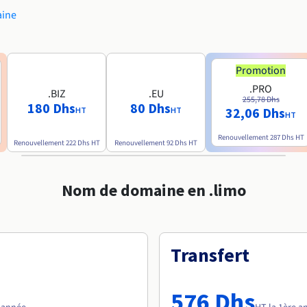
aine
Promotion
.PRO
.BIZ
.EU
255,78 Dhs
180 Dhs
80 Dhs
32,06 Dhs
HT
HT
HT
Renouvellement
287 Dhs
HT
Renouvellement
222 Dhs
HT
Renouvellement
92 Dhs
HT
Nom de domaine en .limo
Transfert
576 Dhs