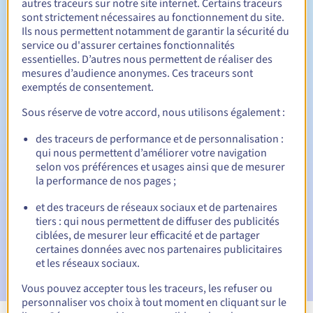
autres traceurs sur notre site internet. Certains traceurs
sont strictement nécessaires au fonctionnement du site.
Entre 1 et 10 ans
Durée de renouvellement
Ils nous permettent notamment de garantir la sécurité du
service ou d'assurer certaines fonctionnalités
essentielles. D’autres nous permettent de réaliser des
mesures d’audience anonymes. Ces traceurs sont
30 jours
Période de rédemption
exemptés de consentement.
Sous réserve de votre accord, nous utilisons également :
des traceurs de performance et de personnalisation :
Notifications automatiques :
qui nous permettent d’améliorer votre navigation
E-mails d'avertissement :
60, 30, 15, 7 et 3 jours avant la
selon vos préférences et usages ainsi que de mesurer
date d'échéance
la performance de nos pages ;
E-mail le jour de l'expiration
pour notification de la
et des traceurs de réseaux sociaux et de partenaires
suspension du nom de domaine
tiers : qui nous permettent de diffuser des publicités
ciblées, de mesurer leur efficacité et de partager
E-mail après la période de grâce de rédemption
pour
certaines données avec nos partenaires publicitaires
notification de la suppression du nom de domaine
et les réseaux sociaux.
Vous pouvez accepter tous les traceurs, les refuser ou
personnaliser vos choix à tout moment en cliquant sur le