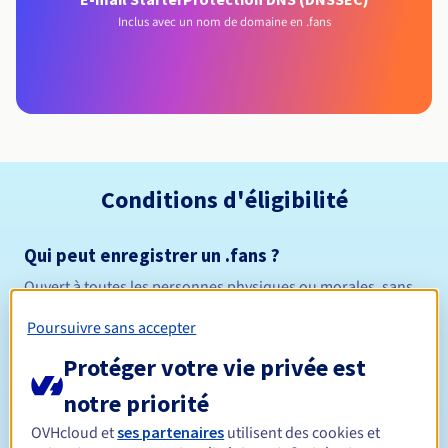
Inclus avec un nom de domaine en .fans
Conditions d'éligibilité
Qui peut enregistrer un .fans ?
Ouvert à toutes les personnes physiques ou morales, sans
restriction géographique.
Poursuivre sans accepter
Règles de gestion et notifications
Protéger votre vie privée est
notre priorité
Entre 1 et 10 ans
Durée de réservation
OVHcloud et
ses partenaires
utilisent des cookies et