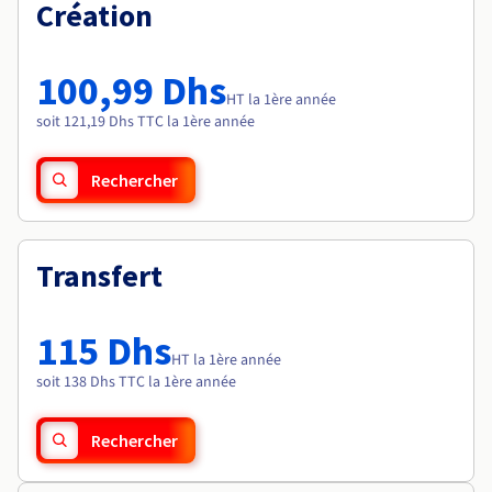
Documentation
Création
Tarifs
Roadmap & Changelog
Disponibilités par régions
Roadmap & Changelog
Documentation
100,99 Dhs
Roadmap & Changelog
HT la 1ère année
soit 121,19 Dhs TTC la 1ère année
Rechercher
Transfert
115 Dhs
HT la 1ère année
soit 138 Dhs TTC la 1ère année
Rechercher