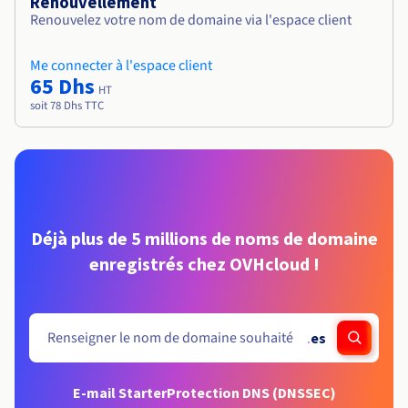
Renouvellement
Renouvelez votre nom de domaine via l'espace client
Me connecter à l'espace client
65 Dhs
HT
soit 78 Dhs TTC
Déjà plus de 5 millions de noms de domaine
enregistrés chez OVHcloud !
.
es
E-mail Starter
Protection DNS (DNSSEC)