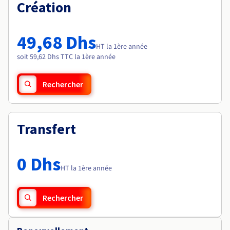
Documentation
Création
Tarifs
Roadmap & Changelog
Disponibilités par régions
Roadmap & Changelog
Documentation
49,68 Dhs
Roadmap & Changelog
HT la 1ère année
soit 59,62 Dhs TTC la 1ère année
Rechercher
Transfert
0 Dhs
HT la 1ère année
Rechercher