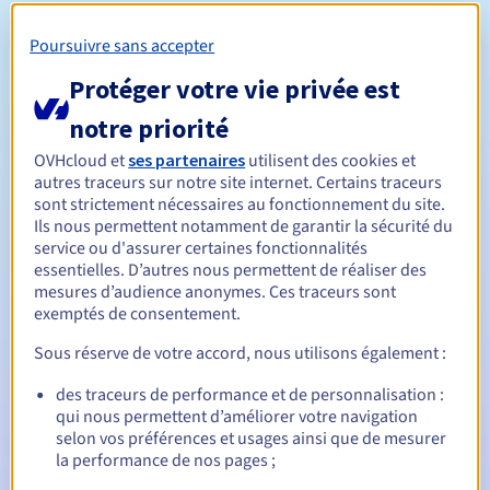
Entre 1 et 10 ans
Durée de réservation
Poursuivre sans accepter
Protéger votre vie privée est
Entre 1 et 10 ans
Durée de renouvellement
notre priorité
OVHcloud et
ses partenaires
utilisent des cookies et
autres traceurs sur notre site internet. Certains traceurs
sont strictement nécessaires au fonctionnement du site.
Période de rédemption
Ils nous permettent notamment de garantir la sécurité du
service ou d'assurer certaines fonctionnalités
essentielles. D’autres nous permettent de réaliser des
mesures d’audience anonymes. Ces traceurs sont
Notifications automatiques :
exemptés de consentement.
E-mails d'avertissement :
60, 30, 15, 7 et 3 jours avant la
date d'échéance
Sous réserve de votre accord, nous utilisons également :
des traceurs de performance et de personnalisation :
E-mail le jour de l'expiration
pour notification de la
qui nous permettent d’améliorer votre navigation
suspension du nom de domaine
selon vos préférences et usages ainsi que de mesurer
la performance de nos pages ;
E-mail après la période de grâce de rédemption
pour
notification de la suppression du nom de domaine