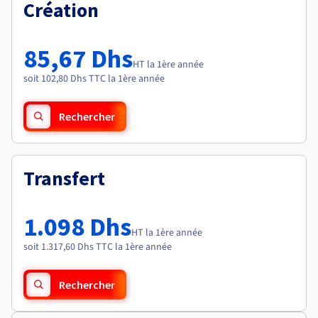
Documentation
Création
Tarifs
Roadmap & Changelog
Disponibilités par régions
Roadmap & Changelog
Documentation
85,67 Dhs
Roadmap & Changelog
HT la 1ère année
soit 102,80 Dhs TTC la 1ère année
Rechercher
Transfert
1.098 Dhs
HT la 1ère année
soit 1.317,60 Dhs TTC la 1ère année
Rechercher