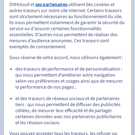
Entre 1 et 10 ans
Durée de réservation
OVHcloud et
ses partenaires
utilisent des cookies et
autres traceurs sur notre site internet. Certains traceurs
sont strictement nécessaires au fonctionnement du site.
Ils nous permettent notamment de garantir la sécurité du
service ou d'assurer certaines fonctionnalités
Entre 1 et 10 ans
Durée de renouvellement
essentielles. D’autres nous permettent de réaliser des
mesures d’audience anonymes. Ces traceurs sont
exemptés de consentement.
30 jours
Période de rédemption
Sous réserve de votre accord, nous utilisons également :
des traceurs de performance et de personnalisation :
qui nous permettent d’améliorer votre navigation
Notifications automatiques :
selon vos préférences et usages ainsi que de mesurer
la performance de nos pages ;
E-mails d'avertissement :
60, 30, 15, 7 et 3 jours avant la
date d'échéance
et des traceurs de réseaux sociaux et de partenaires
tiers : qui nous permettent de diffuser des publicités
E-mail le jour de l'expiration
pour notification de la
ciblées, de mesurer leur efficacité et de partager
suspension du nom de domaine
certaines données avec nos partenaires publicitaires
et les réseaux sociaux.
E-mail après la période de grâce de rédemption
pour
notification de la suppression du nom de domaine
Vous pouvez accepter tous les traceurs, les refuser ou