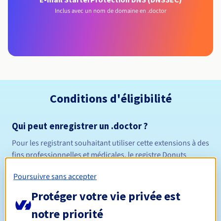
Inclus avec un nom de domaine en .doctor
Conditions d'éligibilité
Qui peut enregistrer un .doctor ?
Pour les registrant souhaitant utiliser cette extensions à des
fins professionnelles et médicales, le registre Donuts
pourra réaliser des vérifications suite à l'enregistrement de
Poursuivre sans accepter
leur nom de domaine, le registrant devra alors être en
mesure de justifier son éligibilité pour cette extension.
Protéger votre vie privée est
Règles de gestion et notifications
notre priorité