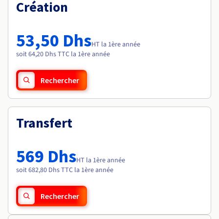
Documentation
Création
Tarifs
Roadmap & Changelog
Disponibilités par régions
Roadmap & Changelog
Documentation
53,50 Dhs
Roadmap & Changelog
HT la 1ère année
soit 64,20 Dhs TTC la 1ère année
Rechercher
Transfert
569 Dhs
HT la 1ère année
soit 682,80 Dhs TTC la 1ère année
Rechercher