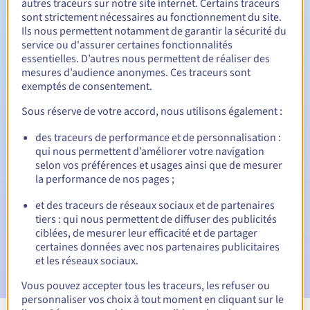
autres traceurs sur notre site internet. Certains traceurs
sont strictement nécessaires au fonctionnement du site.
Entre 1 et 10 ans
Durée de renouvellement
Ils nous permettent notamment de garantir la sécurité du
service ou d'assurer certaines fonctionnalités
essentielles. D’autres nous permettent de réaliser des
mesures d’audience anonymes. Ces traceurs sont
30 jours
Période de rédemption
exemptés de consentement.
Sous réserve de votre accord, nous utilisons également :
des traceurs de performance et de personnalisation :
Notifications automatiques :
qui nous permettent d’améliorer votre navigation
E-mails d'avertissement :
60, 30, 15, 7 et 3 jours avant la
selon vos préférences et usages ainsi que de mesurer
date d'échéance
la performance de nos pages ;
E-mail le jour de l'expiration
pour notification de la
et des traceurs de réseaux sociaux et de partenaires
suspension du nom de domaine
tiers : qui nous permettent de diffuser des publicités
ciblées, de mesurer leur efficacité et de partager
E-mail après la période de grâce de rédemption
pour
certaines données avec nos partenaires publicitaires
notification de la suppression du nom de domaine
et les réseaux sociaux.
Vous pouvez accepter tous les traceurs, les refuser ou
personnaliser vos choix à tout moment en cliquant sur le