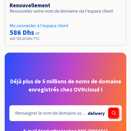
Renouvellement
Renouvelez votre nom de domaine via l'espace client
Me connecter à l'espace client
586 Dhs
HT
soit 703,20 Dhs TTC
Déjà plus de 5 millions de noms de domaine
enregistrés chez OVHcloud !
.
delivery
E-mail Starter
Protection DNS (DNSSEC)