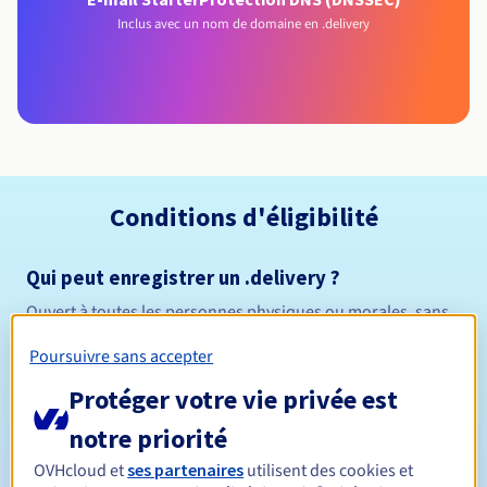
Inclus avec un nom de domaine en .delivery
Conditions d'éligibilité
Qui peut enregistrer un .delivery ?
Ouvert à toutes les personnes physiques ou morales, sans
restriction géographique.
Poursuivre sans accepter
Règles de gestion et notifications
Protéger votre vie privée est
notre priorité
Entre 1 et 10 ans
Durée de réservation
OVHcloud et
ses partenaires
utilisent des cookies et