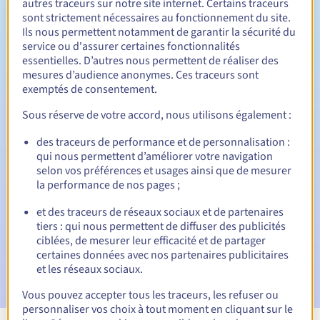
autres traceurs sur notre site internet. Certains traceurs
sont strictement nécessaires au fonctionnement du site.
Entre 1 et 10 ans
Durée de renouvellement
Ils nous permettent notamment de garantir la sécurité du
service ou d'assurer certaines fonctionnalités
essentielles. D’autres nous permettent de réaliser des
mesures d’audience anonymes. Ces traceurs sont
30 jours
Période de rédemption
exemptés de consentement.
Sous réserve de votre accord, nous utilisons également :
des traceurs de performance et de personnalisation :
Notifications automatiques :
qui nous permettent d’améliorer votre navigation
E-mails d'avertissement :
60, 30, 15, 7 et 3 jours avant la
selon vos préférences et usages ainsi que de mesurer
date d'échéance
la performance de nos pages ;
E-mail le jour de l'expiration
pour notification de la
et des traceurs de réseaux sociaux et de partenaires
suspension du nom de domaine
tiers : qui nous permettent de diffuser des publicités
ciblées, de mesurer leur efficacité et de partager
E-mail après la période de grâce de rédemption
pour
certaines données avec nos partenaires publicitaires
notification de la suppression du nom de domaine
et les réseaux sociaux.
Vous pouvez accepter tous les traceurs, les refuser ou
personnaliser vos choix à tout moment en cliquant sur le