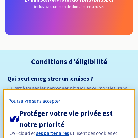
Inclus avec un nom de domaine en .cruises
Conditions d'éligibilité
Qui peut enregistrer un .cruises ?
Ouvert à toutes les personnes physiques ou morales, sans
restriction géographique.
Poursuivre sans accepter
Règles de gestion et notifications
Protéger votre vie privée est
notre priorité
Entre 1 et 10 ans
Durée de réservation
OVHcloud et
ses partenaires
utilisent des cookies et