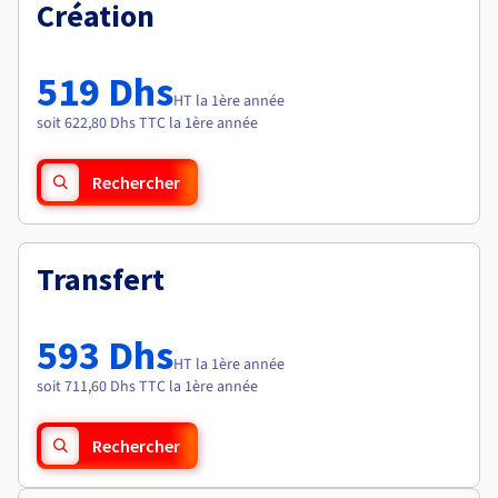
Documentation
Création
Tarifs
Roadmap & Changelog
Disponibilités par régions
Roadmap & Changelog
Documentation
519 Dhs
Roadmap & Changelog
HT la 1ère année
soit 622,80 Dhs TTC la 1ère année
Rechercher
Transfert
593 Dhs
HT la 1ère année
soit 711,60 Dhs TTC la 1ère année
Rechercher