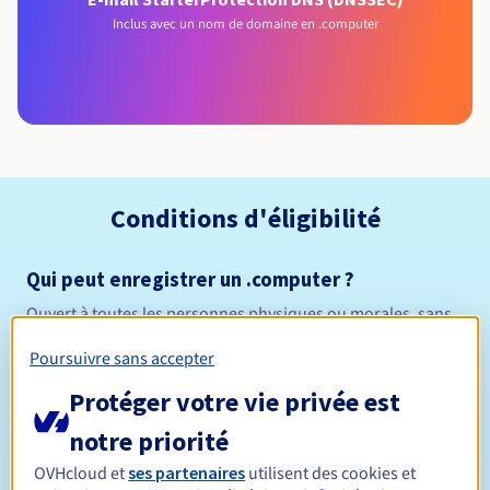
Inclus avec un nom de domaine en .computer
Conditions d'éligibilité
Qui peut enregistrer un .computer ?
Ouvert à toutes les personnes physiques ou morales, sans
restriction géographique.
Poursuivre sans accepter
Règles de gestion et notifications
Protéger votre vie privée est
notre priorité
Entre 1 et 10 ans
Durée de réservation
OVHcloud et
ses partenaires
utilisent des cookies et