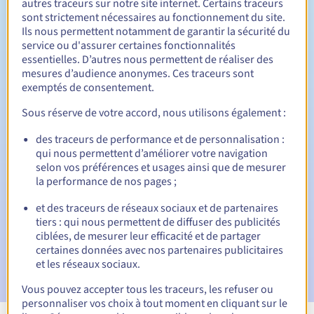
autres traceurs sur notre site internet. Certains traceurs
sont strictement nécessaires au fonctionnement du site.
Entre 1 et 10 ans
Durée de renouvellement
Ils nous permettent notamment de garantir la sécurité du
service ou d'assurer certaines fonctionnalités
essentielles. D’autres nous permettent de réaliser des
mesures d’audience anonymes. Ces traceurs sont
30 jours
Période de rédemption
exemptés de consentement.
Sous réserve de votre accord, nous utilisons également :
des traceurs de performance et de personnalisation :
Notifications automatiques :
qui nous permettent d’améliorer votre navigation
E-mails d'avertissement :
60, 30, 15, 7 et 3 jours avant la
selon vos préférences et usages ainsi que de mesurer
date d'échéance
la performance de nos pages ;
E-mail le jour de l'expiration
pour notification de la
et des traceurs de réseaux sociaux et de partenaires
suspension du nom de domaine
tiers : qui nous permettent de diffuser des publicités
ciblées, de mesurer leur efficacité et de partager
E-mail après la période de grâce de rédemption
pour
certaines données avec nos partenaires publicitaires
notification de la suppression du nom de domaine
et les réseaux sociaux.
Vous pouvez accepter tous les traceurs, les refuser ou
personnaliser vos choix à tout moment en cliquant sur le