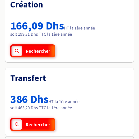
Documentation
Création
Tarifs
Roadmap & Changelog
Disponibilités par régions
Roadmap & Changelog
Documentation
166,09 Dhs
Roadmap & Changelog
HT la 1ère année
soit 199,31 Dhs TTC la 1ère année
Rechercher
Transfert
386 Dhs
HT la 1ère année
soit 463,20 Dhs TTC la 1ère année
Rechercher