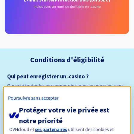
Inclus avec un nom de domaine en .casino
Conditions d'éligibilité
Qui peut enregistrer un .casino ?
Ouvert à toutes les personnes physiques ou morales, sans
restriction géographique.
Poursuivre sans accepter
Règles de gestion et notifications
Protéger votre vie privée est
notre priorité
Entre 1 et 10 ans
Durée de réservation
OVHcloud et
ses partenaires
utilisent des cookies et