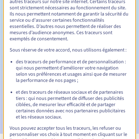
autres traceurs sur notre site internet. Certains traceurs
sont strictement nécessaires au fonctionnement du site.
Entre 1 et 10 ans
Durée de renouvellement
Ils nous permettent notamment de garantir la sécurité du
service ou d'assurer certaines fonctionnalités
essentielles. D’autres nous permettent de réaliser des
mesures d’audience anonymes. Ces traceurs sont
30 jours
Période de rédemption
exemptés de consentement.
Sous réserve de votre accord, nous utilisons également :
des traceurs de performance et de personnalisation :
Notifications automatiques :
qui nous permettent d’améliorer votre navigation
E-mails d'avertissement :
60, 30, 15, 7 et 3 jours avant la
selon vos préférences et usages ainsi que de mesurer
date d'échéance
la performance de nos pages ;
E-mail le jour de l'expiration
pour notification de la
et des traceurs de réseaux sociaux et de partenaires
suspension du nom de domaine
tiers : qui nous permettent de diffuser des publicités
ciblées, de mesurer leur efficacité et de partager
E-mail après la période de grâce de rédemption
pour
certaines données avec nos partenaires publicitaires
notification de la suppression du nom de domaine
et les réseaux sociaux.
Vous pouvez accepter tous les traceurs, les refuser ou
personnaliser vos choix à tout moment en cliquant sur le