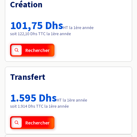
Documentation
Création
Tarifs
Roadmap & Changelog
Disponibilités par régions
Roadmap & Changelog
Documentation
101,75 Dhs
Roadmap & Changelog
HT la 1ère année
soit 122,10 Dhs TTC la 1ère année
Rechercher
Transfert
1.595 Dhs
HT la 1ère année
soit 1.914 Dhs TTC la 1ère année
Rechercher