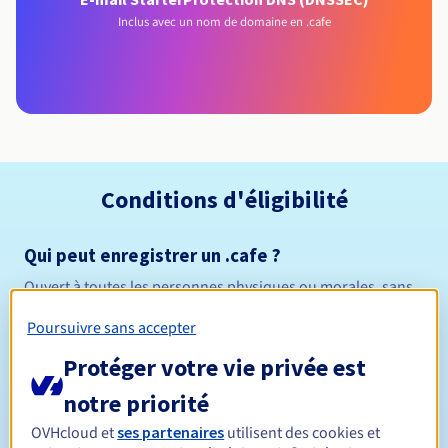
Inclus avec un nom de domaine en .cafe
Conditions d'éligibilité
Qui peut enregistrer un .cafe ?
Ouvert à toutes les personnes physiques ou morales, sans
restriction géographique.
Poursuivre sans accepter
Règles de gestion et notifications
Protéger votre vie privée est
notre priorité
Entre 1 et 10 ans
Durée de réservation
OVHcloud et
ses partenaires
utilisent des cookies et