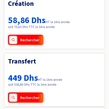
Documentation
Création
Tarifs
Roadmap & Changelog
Disponibilités par régions
Roadmap & Changelog
Documentation
58,86 Dhs
Roadmap & Changelog
HT la 1ère année
soit 70,63 Dhs TTC la 1ère année
Rechercher
Transfert
449 Dhs
HT la 1ère année
soit 538,80 Dhs TTC la 1ère année
Rechercher