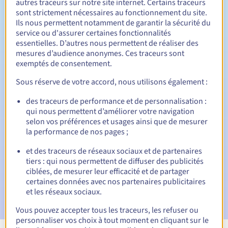
autres traceurs sur notre site internet. Certains traceurs
sont strictement nécessaires au fonctionnement du site.
Entre 1 et 10 ans
Durée de renouvellement
Ils nous permettent notamment de garantir la sécurité du
service ou d'assurer certaines fonctionnalités
essentielles. D’autres nous permettent de réaliser des
mesures d’audience anonymes. Ces traceurs sont
30 jours
Période de rédemption
exemptés de consentement.
Sous réserve de votre accord, nous utilisons également :
des traceurs de performance et de personnalisation :
Notifications automatiques :
qui nous permettent d’améliorer votre navigation
E-mails d'avertissement :
60, 30, 15, 7 et 3 jours avant la
selon vos préférences et usages ainsi que de mesurer
date d'échéance
la performance de nos pages ;
E-mail le jour de l'expiration
pour notification de la
et des traceurs de réseaux sociaux et de partenaires
suspension du nom de domaine
tiers : qui nous permettent de diffuser des publicités
ciblées, de mesurer leur efficacité et de partager
E-mail après la période de grâce de rédemption
pour
certaines données avec nos partenaires publicitaires
notification de la suppression du nom de domaine
et les réseaux sociaux.
Vous pouvez accepter tous les traceurs, les refuser ou
personnaliser vos choix à tout moment en cliquant sur le