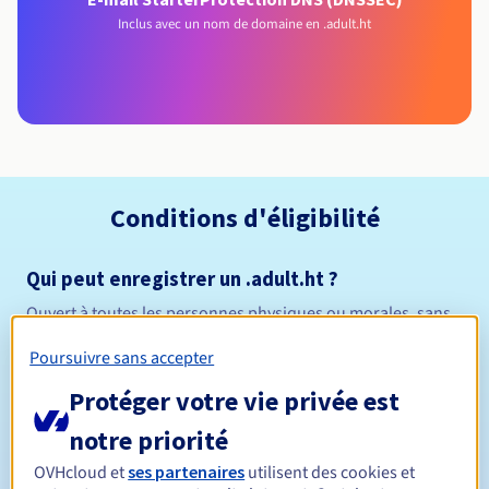
Inclus avec un nom de domaine en .adult.ht
Conditions d'éligibilité
Qui peut enregistrer un .adult.ht ?
Ouvert à toutes les personnes physiques ou morales, sans
restriction géographique.
Poursuivre sans accepter
Règles de gestion et notifications
Protéger votre vie privée est
notre priorité
Entre 1 et 5 ans
Durée de réservation
OVHcloud et
ses partenaires
utilisent des cookies et