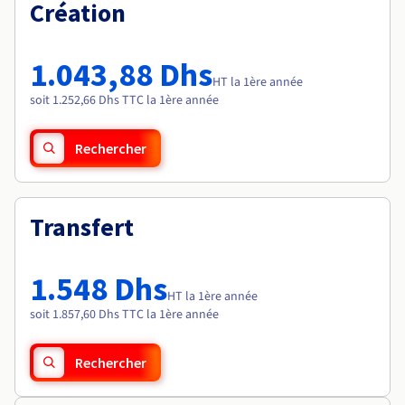
Documentation
Création
Tarifs
Roadmap & Changelog
Disponibilités par régions
Roadmap & Changelog
Documentation
1.043,88 Dhs
Roadmap & Changelog
HT la 1ère année
soit 1.252,66 Dhs TTC la 1ère année
Rechercher
Transfert
1.548 Dhs
HT la 1ère année
soit 1.857,60 Dhs TTC la 1ère année
Rechercher