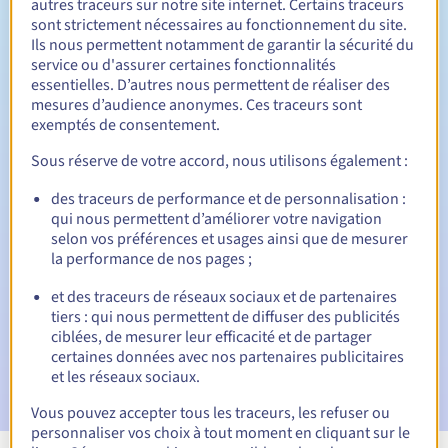
autres traceurs sur notre site internet. Certains traceurs
sont strictement nécessaires au fonctionnement du site.
Entre 1 et 5 ans
Durée de renouvellement
Ils nous permettent notamment de garantir la sécurité du
service ou d'assurer certaines fonctionnalités
essentielles. D’autres nous permettent de réaliser des
mesures d’audience anonymes. Ces traceurs sont
30 jours
Période de rédemption
exemptés de consentement.
Sous réserve de votre accord, nous utilisons également :
des traceurs de performance et de personnalisation :
Notifications automatiques :
qui nous permettent d’améliorer votre navigation
E-mails d'avertissement :
60, 30, 15, 7 et 3 jours avant la
selon vos préférences et usages ainsi que de mesurer
date d'échéance
la performance de nos pages ;
E-mail le jour de l'expiration
pour notification de la
et des traceurs de réseaux sociaux et de partenaires
suspension du nom de domaine
tiers : qui nous permettent de diffuser des publicités
ciblées, de mesurer leur efficacité et de partager
E-mail après la période de grâce de rédemption
pour
certaines données avec nos partenaires publicitaires
notification de la suppression du nom de domaine
et les réseaux sociaux.
Vous pouvez accepter tous les traceurs, les refuser ou
personnaliser vos choix à tout moment en cliquant sur le