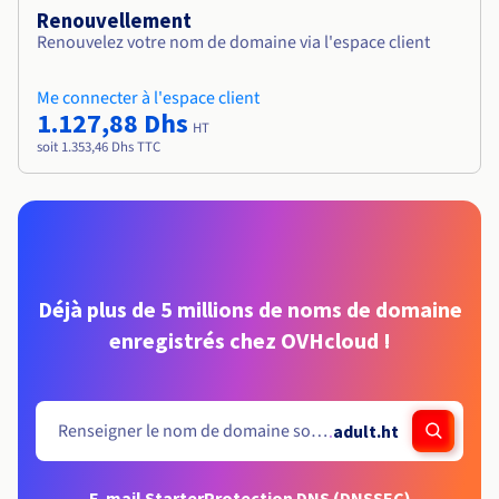
Renouvellement
Renouvelez votre nom de domaine via l'espace client
Me connecter à l'espace client
1.127,88 Dhs
HT
soit 1.353,46 Dhs TTC
Déjà plus de 5 millions de noms de domaine
enregistrés chez OVHcloud !
.
adult.ht
E-mail Starter
Protection DNS (DNSSEC)