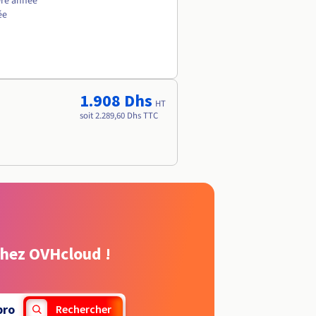
ère année
ée
1.908 Dhs
HT
soit 2.289,60 Dhs TTC
chez OVHcloud !
pro
Rechercher