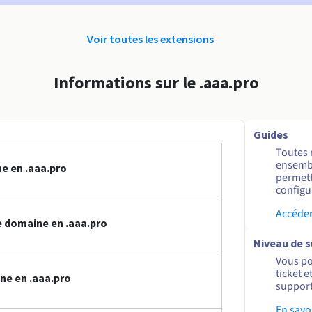
Voir toutes les extensions
Informations sur le .aaa.pro
Guides
Toutes 
ensembl
e en .aaa.pro
permett
configur
Accéder
 domaine en .aaa.pro
Niveau de 
Vous po
ticket 
ne en .aaa.pro
support
En savo