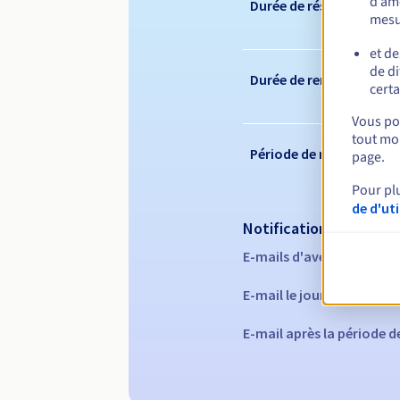
d’amé
Durée de réservation
mesu
et de
de di
Durée de renouvelleme
certa
Vous pou
tout mom
Période de rédemption
page.
Pour pl
de d'ut
Notifications automati
E-mails d'avertissement 
E-mail le jour de l'expira
E-mail après la période 