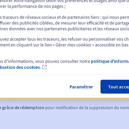
liorer votre navigation selon vos préférences et usages ainsi que 
rer la performance de nos pages ;
s traceurs de réseaux sociaux et de partenaires tiers : qui nous per
ffuser des publicités ciblées, de mesurer leur efficacité et de partag
nt
ines données avec nos partenaires publicitaires et les réseaux soci
vez accepter tous les traceurs, les refuser ou personnaliser vos ch
ent en cliquant sur le lien « Gérer mes cookies » accessible en bas
us d’informations, vous pouvez consulter notre
politique d'inform
ilisation des cookies.
ques :
:
60, 30, 15, 7 et 3 jours avant la date d'échéance
Paramétrer
Tout acce
tion
pour notification de la suspension du nom de domaine
de grâce de rédemption
pour notification de la suppression du no