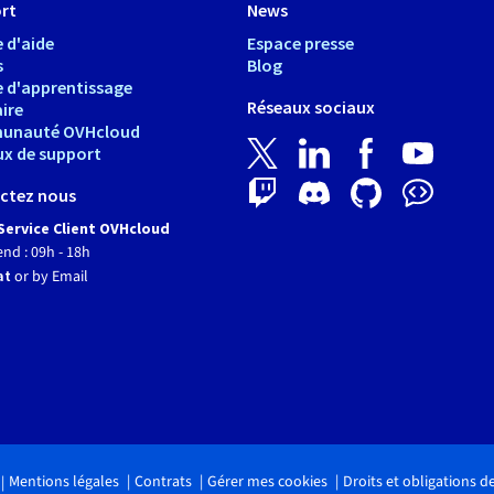
rt
News
 d'aide
Espace presse
s
Blog
e d'apprentissage
Réseaux sociaux
ire
unauté OVHcloud
ux de support
ctez nous
Service Client OVHcloud
end : 09h - 18h
at
or by Email
Mentions légales
Contrats
Gérer mes cookies
Droits et obligations 