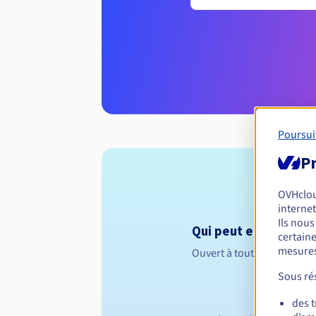
Poursui
Pr
OVHclo
internet
Ils nou
Qui peut enregistrer 
certaine
mesures
Ouvert à toutes les perso
Sous rés
des 