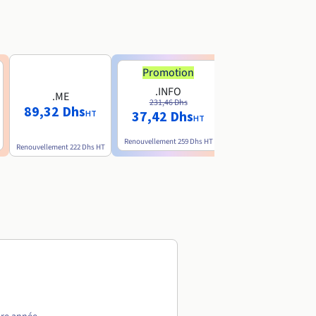
Promotion
.INFO
.ME
.AI
231,46 Dhs
89,32 Dhs
774 Dhs
37,42 Dhs
HT
HT
HT
Renouvellement
259 Dhs
HT
Renouvellement
222 Dhs
HT
Renouvellement
1.308 Dhs