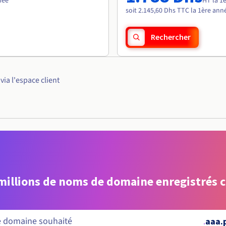
née
HT la 1
soit 2.145,60 Dhs TTC la 1ère ann
Rechercher
ia l'espace client
 millions de noms de domaine enregistrés 
.
aaa.