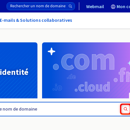
Webmail
Mon c
E-mails & Solutions collaboratives
 identité