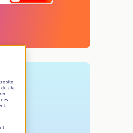
re site
du site.
rer
r des
nt.
ent