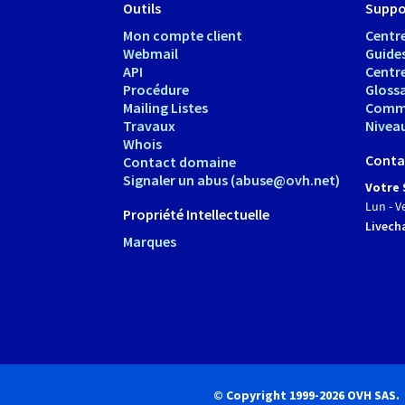
Outils
Suppo
Mon compte client
Centre
Webmail
Guide
API
Centr
Procédure
Glossa
Mailing Listes
Comm
Travaux
Nivea
Whois
Conta
Contact domaine
Signaler un abus (abuse@ovh.net)
Votre 
Lun - V
Propriété Intellectuelle
Livech
Marques
© Copyright 1999-2026 OVH SAS.