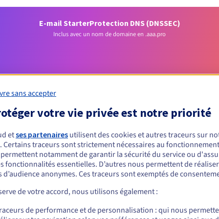
E-mail Starter
Protection DNS (DNSSEC)
Inclus avec un nom de domaine en .aaa.pro
vre sans accepter
otéger votre vie privée est notre priorité
Conditions d'éligibilité
ud et
ses partenaires
utilisent des cookies et autres traceurs sur not
. Certains traceurs sont strictement nécessaires au fonctionnement 
s permettent notamment de garantir la sécurité du service ou d'assu
un .aaa.pro ?
s fonctionnalités essentielles. D’autres nous permettent de réalise
 d’audience anonymes. Ces traceurs sont exemptés de consenteme
nnes physiques ou morales, sans restriction géographique.
erve de votre accord, nous utilisons également :
Règles de gestion et notifications
traceurs de performance et de personnalisation : qui nous permett