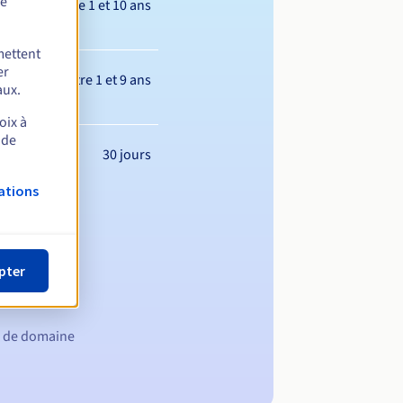
de
Entre 1 et 10 ans
mettent
er
Entre 1 et 9 ans
aux.
oix à
 de
30 jours
ations
pter
m de domaine