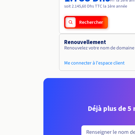
HT la 1ère an
soit 2.145,60 Dhs TTC la 1ère année
Rechercher
Renouvellement
Renouvelez votre nom de domaine v
Me connecter à l'espace client
Déjà plus de 5