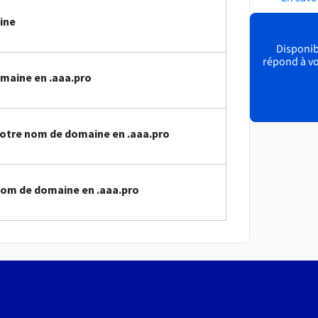
ine
Disponibl
répond à vo
maine en .aaa.pro
otre nom de domaine en .aaa.pro
nom de domaine en .aaa.pro