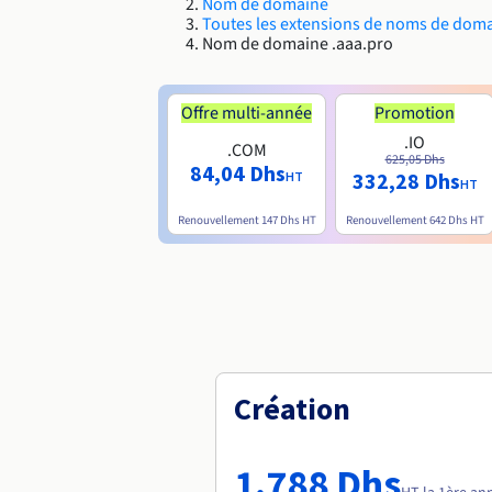
Nom de domaine
Toutes les extensions de noms de dom
Nom de domaine .aaa.pro
Offre multi-année
Promotion
.IO
.COM
625,05 Dhs
84,04 Dhs
332,28 Dhs
HT
HT
Renouvellement
147 Dhs
HT
Renouvellement
642 Dhs
HT
Création
1.788 Dhs