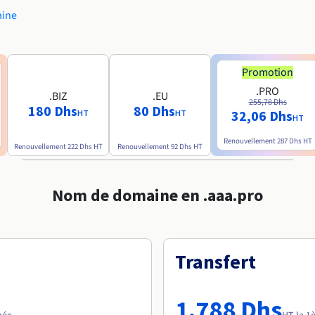
aine
Promotion
.PRO
.BIZ
.EU
255,78 Dhs
180 Dhs
80 Dhs
32,06 Dhs
HT
HT
HT
Renouvellement
287 Dhs
HT
Renouvellement
222 Dhs
HT
Renouvellement
92 Dhs
HT
Nom de domaine en .aaa.pro
Transfert
1.788 Dhs